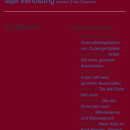
vegan
Volksfest
Z-Bau
Österreich
WERBUNG
Leserstimmen
Henrik Teschler
on
Gesundheitsgefahren
von Zuckergetränken
Julius Klein
on
Krake
hilft beim gezielten
Ausschalten
Lena aus Fürth
on
Krake hilft beim
gezielten Ausschalten
nikore
on
Die alte Eiche
lebt noch
Philip P.
on
Die alte
Eiche lebt noch
Lisa
on
Mikrokosmos
und Meeresgrund
nikore
on
Nach Kopf an
Kopf Rennen: Siegerin