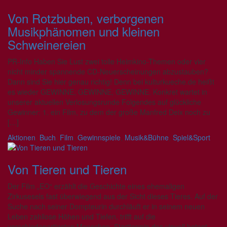
Von Rotzbuben, verborgenen
Musikphänomen und kleinen
Schweinereien
PR-Info Haben Sie Lust zwei tolle Heimkino-Themen oder vier
nicht minder spannende CD-Neuerscheinungen abzustauben?
Dann sind Sie hier genau richtig! Denn bei kulturkueche.de heißt
es wieder GEWINNE, GEWINNE, GEWINNE. Konkret wartet in
unserer aktuellen Verlosungsrunde Folgendes auf glückliche
Gewinner: 1. ein Film, zu dem der große Manfred Deix noch zu
[…]
Aktionen
,
Buch
,
Film
,
Gewinnspiele
,
Musik&Bühne
,
Spiel&Sport
Von Tieren und Tieren
Der Film „EO“ erzählt die Geschichte eines ehemaligen
Zirkusesels fast überwiegend aus der Sicht dieses Tieres. Auf der
Suche nach seiner Dompteurin durchläuft er in seinem neuen
Leben zahllose Höhen und Tiefen, trifft auf die
verschiedenartigsten Menschen. Starttermin des visuell betont