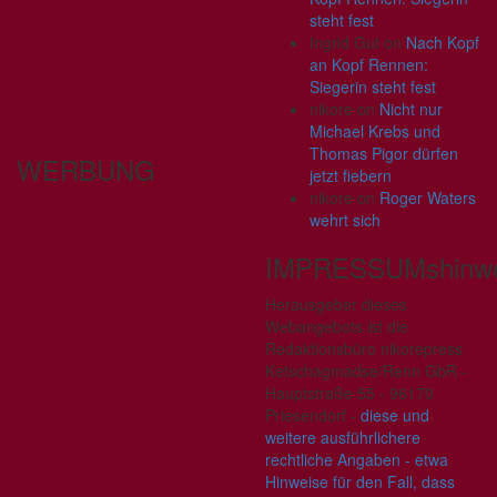
steht fest
Ingrid Gut
on
Nach Kopf
an Kopf Rennen:
Siegerin steht fest
nikore
on
Nicht nur
Michael Krebs und
Thomas Pigor dürfen
WERBUNG
jetzt fiebern
nikore
on
Roger Waters
wehrt sich
IMPRESSUMshinwe
Herausgeber dieses
Webangebots ist die
Redaktionsbüro nikorepress
Ketschagmadse/Renn GbR -
Hauptstraße 55 - 96170
Priesendorf -
diese und
weitere ausführlichere
rechtliche Angaben - etwa
Hinweise für den Fall, dass