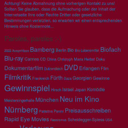
Achtung! Keine Abmahnung ohne vorherigen Kontakt zu uns!
Sollten Sie glauben, dass die Aufmachung oder der Inhalt der
Internetseite Ihre oder Rechte Dritter oder gesetzliche
Bestimmungen verletzten, so erwarten wir einen entsprechenden
Hinweis ohne Kostennote...
Paroles, paroles ;-)
Bamberg
Biofach
Bio
Berlin
2022
Bio-Lebensmittel
Ausgehtipps
Blu-ray
Cannes
CD
China
Christoph Maria Herbst
Doku
DVD
Dokumentarfilm
Erlangen
Film
Dutzendteich
Filmkritik
Fürth
Georgien
Gewinne
Frankreich
Gaza
Gewinnspiel
Israel
Komödie
Japan
Hirsch
Neu im Kino
München
Meistersingerhalle
Nürnberg
Preisausschreiben
Panini
Palästina
Rapid Eye Movies
Scheidegger-Spiess
Rassismus
USA
Verlosung