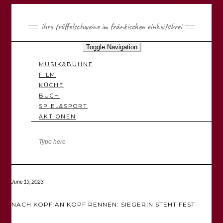
ihre trüffelschweine im fränkischen einheitsbrei
Toggle Navigation
MUSIK&BÜHNE
FILM
KÜCHE
BUCH
SPIEL&SPORT
AKTIONEN
June 15, 2023
NACH KOPF AN KOPF RENNEN: SIEGERIN STEHT FEST