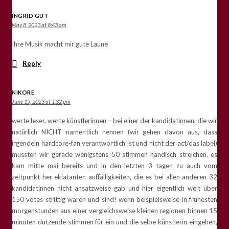
INGRID GUT
May 8, 2023 at 8:43 am
Ihre Musik macht mir gute Laune
Reply
NIKORE
June 15, 2023 at 1:32 pm
werte leser, werte künstlerinnen – bei einer der kandidatinnen, die wir
natürlich NICHT namentlich nennen (wir gehen davon aus, dass
irgendein hardcore-fan verantwortlich ist und nicht der act/das label)
mussten wir gerade wenigstens 50 stimmen händisch streichen. es
kam mitte mai bereits und in den letzten 3 tagen zu auch vom
zeitpunkt her eklatanten auffälligkeiten, die es bei allen anderen 32
kandidatinnen nicht ansatzweise gab und hier eigentlich weit über
150 votes strittig waren und sind! wenn beispielsweise in frühesten
morgenstunden aus einer vergleichsweise kleinen regionen binnen 15
minuten dutzende stimmen für ein und die selbe künstlerin eingehen,