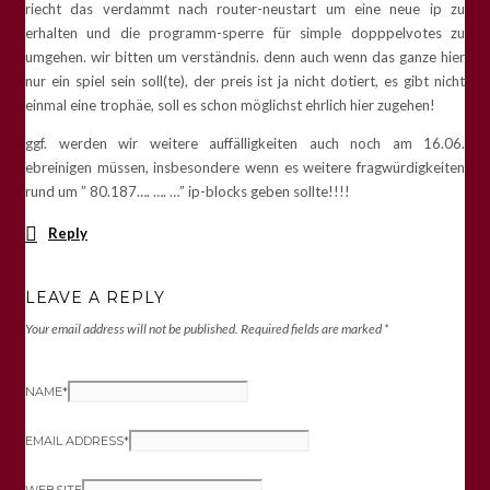
riecht das verdammt nach router-neustart um eine neue ip zu
erhalten und die programm-sperre für simple dopppelvotes zu
umgehen. wir bitten um verständnis. denn auch wenn das ganze hier
nur ein spiel sein soll(te), der preis ist ja nicht dotiert, es gibt nicht
einmal eine trophäe, soll es schon möglichst ehrlich hier zugehen!
ggf. werden wir weitere auffälligkeiten auch noch am 16.06.
ebreinigen müssen, insbesondere wenn es weitere fragwürdigkeiten
rund um ” 80.187…. …. …” ip-blocks geben sollte!!!!
Reply
LEAVE A REPLY
Your email address will not be published.
Required fields are marked
*
NAME
*
EMAIL ADDRESS
*
WEBSITE