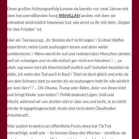
Einen großen Achtungserfolg konnte sie bereits vor zwei Jahren mit
dem herzzerreißenden Song
INSHALLAH
landen, mit dem sie
nebenbei eindrücklich bewiesen hat, wie ernst es ihr mit dem „Singen
für den Frieden“ ist.
Hier ein Textauszug:
…ihr Sheytan darf nicht siegen! / Erstmal Waffen
exportieren, meine Leute aushungern lassen und dann weiter
sanktionieren! / Wann wacht ihr auf und realisiert dass Menschen sterben,
weil wir schweigen und sie alle einfach gar nicht erst hinsehen! / … ya
allah, sag wann hört die Knechtschaft endlich auf? Inshallah bezahlen sie
dafür, ich nehm den Tod auch in Kauf / Tötet sie doch gleich und erlös sie
von dem Schmerz statt zu warten bis sie
aushungern habt ihr alle wirklich
gar kein Herz? / … Ob Obama, Trump oder Biden,
Jeder von ihnen tötet
und bringt Kinder zum leiden! / Politik bedeutet Lügen, Geld und
Macht, während wir uns streiten sitzt er über uns und lacht, Ja es reicht
mit der Kriegsgefangenschaft, Arabs sind nicht deine Ölauftreiber
Arbeitskraft!…
Wer zudem kraenkovas öffentliche Posts etwa bei TikTok
mitverfolgt, weiß wie – im besten Sinne des Wortes – streitbar sie