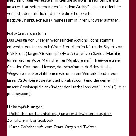
unserer Startseite neben den "aus dem Archiv"-Teasern oder hier
verlinkt
oder natürlich indem Sie direkt die Seite
http://kulturkueche.de/impressum
in Ihren Browser aufrufen.
Foto-Credits extern
Das Design von unseren wechselnden Aktions-Icons stammt
entweder von iconshock (Vote-Sternchen im Nintendo-Style), von
Nick Frost (Target/Gewinnspiel-Motiv) oder von SaviourMachine
(unser grünes Vote-Männchen für Musikthemen) - freeware unter
Creative Commons License, das schwimmende Schwein als
Wegweiser zu Spezialthemen wie unserem Winterkalender von
larsen9236 (bereit gestellt auf pixabay.com) und die gemeinhin
unsere Gewinnspiele ankündgenden Luftballons von "Hans" (Quelle:
pixabay.com).
Linkempfehlungen
- Politisches und Launisches ;-) unserer Schwesterseite, dem
ZenralOrgan bei facebook
- Kurze Zwischenrufe vom ZenralOrgan bei Twitter