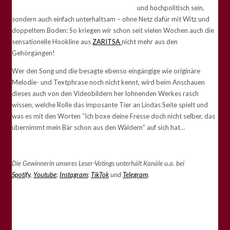
und hochpolitisch sein,
sondern auch einfach unterhaltsam – ohne Netz dafür mit Witz und
doppeltem Boden: So kriegen wir schon seit vielen Wochen auch die
sensationelle Hookline aus
ZARITSA
nicht mehr aus den
Gehörgängen!
Wer den Song und die besagte ebenso eingängige wie originäre
Melodie- und Textphrase noch nicht kennt, wird beim Anschauen
dieses auch von den Videobildern her lohnenden Werkes rasch
wissen, welche Rolle das imposante Tier an Lindas Seite spielt und
was es mit den Worten “Ich boxe deine Fresse doch nicht selber, das
übernimmt mein Bär schon aus den Wäldern” auf sich hat…
Die Gewinnerin unseres Leser-Votings unterhält Kanäle u.a. bei
Spotify
,
Youtube
;
Instagram
;
TikTok
und
Telegram
.