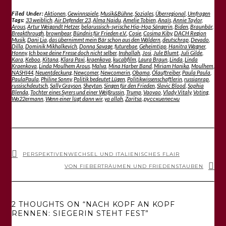
Filed Under:
Aktionen
,
Gewinnspiele
,
Musik&Bühne
,
Soziales
,
Überregional
,
Umfragen
Tags:
33 weiblich
,
Air Defender 23
,
Alma Naidu
,
Amelie Tobien
,
Anaïs
,
Annie Taylor
,
Arous
,
Artur Weigandt Hetzer
,
belarussisch-syrische Hip-Hop Sängerin
,
Biden
,
Braunbär
,
Breakthrough
,
brownbear
,
Bündnis für Frieden e.V.
,
Cosie
,
Cosima Kiby
,
DACH Region
Musik
,
Dani Lia
,
das übernimmt mein Bär schon aus den Wäldern
,
deutschrap
,
Devado
,
Dilla
,
Dominik Mikhalkevich
,
Donna Savage
,
futurebae
,
Geheimtipp
,
Hanitra Wagner
,
Honny
,
Ich boxe deine Fresse doch nicht selber
,
Inshallah
,
Josi
,
Jule Blumt
,
Juli Gilde
,
Kara
,
Keboo
,
Kitana
,
Klara Paxi
,
kraenkova
,
kucabfilm
,
Laura Braun
,
Linda
,
Linda
Kraenkova
,
Linda Moulhem Arous
,
Malva
,
Mina Harber Band
,
Miriam Hanika
,
Moulhem
,
NASHI44
,
Neuentdeckung
,
Newcomer
,
Newcomerin
,
Obama
,
Ölauftreiber
,
Paula Paula
,
PaulaPaula
,
Philine Sonny
,
Politik bedeutet Lügen
,
Politikwissenschaftlerin
,
russianrap
,
russischdeutsch
,
Sally Grayson
,
Sheytan
,
Singen für den Frieden
,
Slavic Blood
,
Sophia
Blenda
,
Tochter eines Syrers und einer Weißrussin
,
Trump
,
Vaovao
,
Vlady Vitaly
,
Voting
,
Wa22ermann
,
Wenn einer lügt dann wir
,
ya allah
,
Zaritsa
,
русскиепесни
PERSPEKTIVENWECHSEL UND ITALIENISCHES FLAIR
VON FIEBERTRÄUMEN UND FRIEDENSTAUBEN
2 THOUGHTS ON “NACH KOPF AN KOPF
RENNEN: SIEGERIN STEHT FEST”