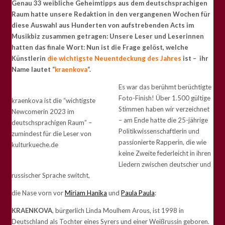
Genau 33 weibliche Geheimtipps aus dem deutschsprachigen
Raum hatte unsere Redaktion in den vergangenen Wochen für
diese Auswahl aus Hunderten von aufstrebenden Acts im
Musikbiz zusammen getragen: Unsere Leser und Leserinnen
hatten das finale Wort: Nun ist die Frage gelöst, welche
Künstlerin
die wichtigste Neuentdeckung des Jahres
ist – ihr
Name lautet “
kraenkova
“.
Es war das berühmt berüchtigte
Foto-Finish! Über 1.500 gültige
kraenkova ist die “wichtigste
Stimmen haben wir verzeichnet
Newcomerin 2023 im
– am Ende hatte die 25-jährige
deutschsprachigen Raum” –
Politikwissenschaftlerin und
zumindest für die Leser von
passionierte Rapperin, die wie
kulturkueche.de
keine Zweite federleicht in ihren
Liedern zwischen deutscher und
russischer Sprache switcht,
die Nase vorn vor
Miriam Hanika
und
Paula Paula
:
KRAENKOVA
, bürgerlich Linda Moulhem Arous, ist 1998 in
Deutschland als Tochter eines Syrers und einer Weißrussin geboren.