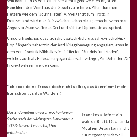
sein kann, und es vortrefflich versteht irgendwelchen bigotten
Heuchlern den Wind aus den Segeln zu nehmen. Allen dummen
Hetzern wie dem “Journalisten” A. Weigandt zum Trotz. In
Deutschland wird man ja inzwischen schon platt gemacht, wenn man
Angst vor Atomwaffen äußert und sich für Diplomatie ausspricht.
Umso erfreulicher, dass sich die deutsch-belarussisch-syrische Hip-
Hop Sängerin beherzt in der Anti-Kriegsbewegung engagiert, etwa in
dem von Dominik Mikhalkevich initiierten “Bündnis für Frieden”,
welches auch als Hilfeschrei gegen das wahnwitzige „Air Defender 23“
Projekt gelesen werden kann.
“Ich boxe deine Fresse doch nicht selber,
das übernimmt mein
Bär schon aus den Wäldern.”
Das Endergebnis unserer wochenlangen
kraenkova liefert ein
Suche nach der wichtigsten Newcomerin
wahres Brett:
Doch Linda
2023: Unsere Leserschaft hat
Moulhem Arous kann nicht
entschieden…
nur megaanspruchsvoll