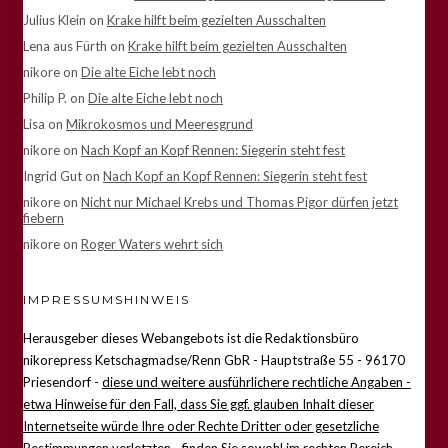
Julius Klein
on
Krake hilft beim gezielten Ausschalten
Lena aus Fürth
on
Krake hilft beim gezielten Ausschalten
nikore
on
Die alte Eiche lebt noch
Philip P.
on
Die alte Eiche lebt noch
Lisa
on
Mikrokosmos und Meeresgrund
nikore
on
Nach Kopf an Kopf Rennen: Siegerin steht fest
Ingrid Gut
on
Nach Kopf an Kopf Rennen: Siegerin steht fest
nikore
on
Nicht nur Michael Krebs und Thomas Pigor dürfen jetzt
fiebern
nikore
on
Roger Waters wehrt sich
IMPRESSUMSHINWEIS
Herausgeber dieses Webangebots ist die Redaktionsbüro
nikorepress Ketschagmadse/Renn GbR - Hauptstraße 55 - 96170
Priesendorf -
diese und weitere ausführlichere rechtliche Angaben -
etwa Hinweise für den Fall, dass Sie ggf. glauben Inhalt dieser
Internetseite würde Ihre oder Rechte Dritter oder gesetzliche
Bestimmungen verletzten - finden Sie sowohl im rechten Bereich