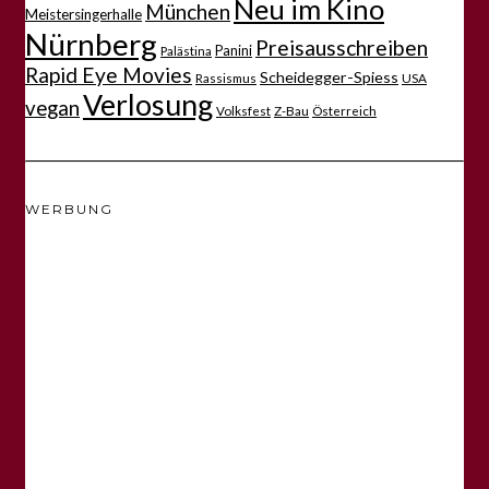
Neu im Kino
München
Meistersingerhalle
Nürnberg
Preisausschreiben
Panini
Palästina
Rapid Eye Movies
Scheidegger-Spiess
Rassismus
USA
Verlosung
vegan
Volksfest
Z-Bau
Österreich
WERBUNG