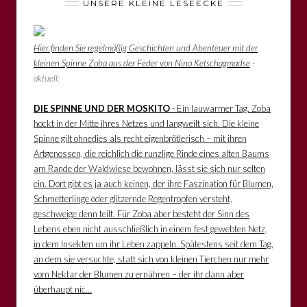
UNSERE KLEINE LESEECKE
Hier finden Sie regelmäßig Geschichten und Abenteuer mit der
kleinen Spinne Zoba aus der Feder von Nino Ketschagmadse
-
aktuell:
DIE SPINNE UND DER MOSKITO
- Ein lauwarmer Tag. Zoba
hockt in der Mitte ihres Netzes und langweilt sich. Die kleine
Spinne gilt ohnedies als recht eigenbrötlerisch – mit ihren
Artgenossen, die reichlich die runzlige Rinde eines alten Baums
am Rande der Waldwiese bewohnen, lässt sie sich nur selten
ein. Dort gibt es ja auch keinen, der ihre Faszination für Blumen,
Schmetterlinge oder glitzernde Regentropfen versteht,
geschweige denn teilt. Für Zoba aber besteht der Sinn des
Lebens eben nicht ausschließlich in einem fest gewebten Netz,
in dem Insekten um ihr Leben zappeln. Spätestens seit dem Tag,
an dem sie versuchte, statt sich von kleinen Tierchen nur mehr
vom Nektar der Blumen zu ernähren – der ihr dann aber
überhaupt nic...