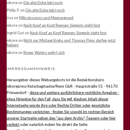
nikore
on
Die alte Eiche lebt noch
Philip P.
on
Die alte Eiche lebt noch
Lisa
on
Mikrokosmos und Meeresgrund
nikore
on
Nach Kopf an Kopf Rennen: Siegerin steht fest
Ingrid Gut
on
Nach Kopf an Kopf Rennen: Siegerin steht fest
nikore
on
Nicht nur Michael Krebs und Thomas Pigor dürfen jetzt
fiebern
nikore
on
Roger Waters wehrt sich
IMPRESSUMSHINWEIS
Herausgeber dieses Webangebots ist die Redaktionsbüro
nikorepress Ketschagmadse/Renn GbR - Hauptstraße 55 - 96170
Priesendorf -
diese und weitere ausführlichere rechtliche Angaben -
etwa Hinweise für den Fall, dass Sie ggf. glauben Inhalt dieser
Internetseite würde Ihre oder Rechte Dritter oder gesetzliche
Bestimmungen verletzten - finden Sie sowohl im rechten Bereich
unserer Startseite neben den "aus dem Archiv"-Teasern oder hier
verlinkt
oder natürlich indem Sie direkt die Seite