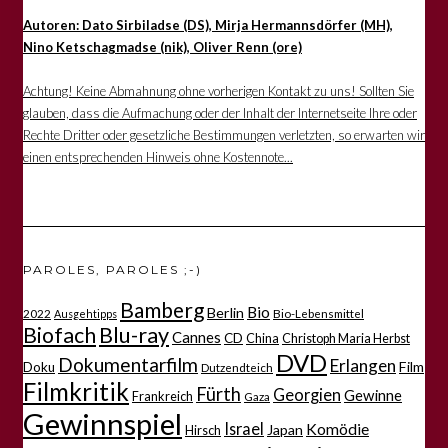
Autoren: Dato Sirbiladse (DS), Mirja Hermannsdörfer (MH),
Nino Ketschagmadse (nik), Oliver Renn (ore)
Achtung! Keine Abmahnung ohne vorherigen Kontakt zu uns! Sollten Sie
glauben, dass die Aufmachung oder der Inhalt der Internetseite Ihre oder
Rechte Dritter oder gesetzliche Bestimmungen verletzten, so erwarten wir
einen entsprechenden Hinweis ohne Kostennote...
PAROLES, PAROLES ;-)
Bamberg
Bio
Berlin
2022
Bio-Lebensmittel
Ausgehtipps
Biofach
Blu-ray
Cannes
CD
China
Christoph Maria Herbst
DVD
Dokumentarfilm
Erlangen
Film
Doku
Dutzendteich
Filmkritik
Fürth
Georgien
Gewinne
Frankreich
Gaza
Gewinnspiel
Israel
Komödie
Japan
Hirsch