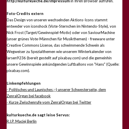
http://kulturkueche.de/impressum
in Ihren Browser aufrufen.
Foto-Credits extern
Das Design von unseren wechselnden Aktions-Icons stammt
entweder von iconshock (Vote-Sternchen im Nintendo-Style), von
Nick Frost (Target/Gewinnspiel-Motiv) oder von SaviourMachine
(unser grünes Vote-Männchen für Musikthemen) - freeware unter
Creative Commons License, das schwimmende Schwein als
Wegweiser zu Spezialthemen wie unserem Winterkalender von
larsen9236 (bereit gestellt auf pixabay.com) und die gemeinhin
unsere Gewinnspiele ankündgenden Luftballons von "Hans" (Quelle:
pixabay.com).
Linkempfehlungen
- Politisches und Launisches ;-) unserer Schwesterseite, dem
ZenralOrgan bei facebook
- Kurze Zwischenrufe vom ZenralOrgan bei Twitter
kulturkueche.de sagt leise Servus:
R.I.P. Maciej Berlin