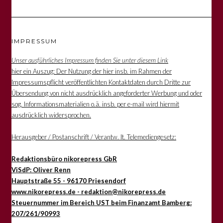
IMPRESSUM
Unser ausführliches Impressum finden Sie unter diesem Link
hier ein Auszug: Der Nutzung der hier insb. im Rahmen der
Impressumspflicht veröffentlichten Kontaktdaten durch Dritte zur
Übersendung von nicht ausdrücklich angeforderter Werbung und oder
sog. Informationsmaterialien o.ä. insb. per e-mail wird hiermit
ausdrücklich widersprochen.
Herausgeber / Postanschrift / Verantw. lt. Telemediengesetz:
Redaktionsbüro nikorepress GbR
ViSdP: Oliver Renn
Hauptstraße 55 - 96170 Priesendorf
www.nikorepress.de - redaktion@nikorepress.de
Steuernummer im Bereich UST beim Finanzamt Bamberg:
207/261/90993