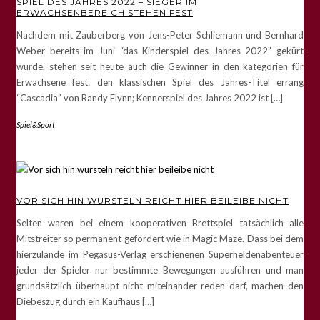
SPIEL DES JAHRES 2022 – SIEGER IM
ERWACHSENBEREICH STEHEN FEST
Nachdem mit Zauberberg von Jens-Peter Schliemann und Bernhard
Weber bereits im Juni “das Kinderspiel des Jahres 2022” gekürt
wurde, stehen seit heute auch die Gewinner in den kategorien für
Erwachsene fest: den klassischen Spiel des Jahres-Titel errang
“Cascadia” von Randy Flynn; Kennerspiel des Jahres 2022 ist […]
Spiel&Sport
VOR SICH HIN WURSTELN REICHT HIER BEILEIBE NICHT
Selten waren bei einem kooperativen Brettspiel tatsächlich alle
Mitstreiter so permanent gefordert wie in Magic Maze. Dass bei dem
hierzulande im Pegasus-Verlag erschienenen Superheldenabenteuer
jeder der Spieler nur bestimmte Bewegungen ausführen und man
grundsätzlich überhaupt nicht miteinander reden darf, machen den
Diebeszug durch ein Kaufhaus […]