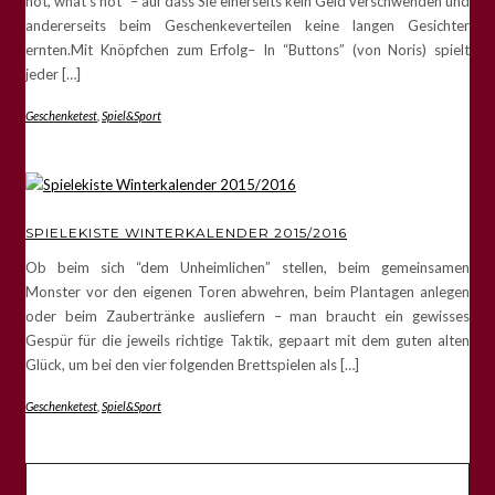
hot, what’s not” – auf dass Sie einerseits kein Geld verschwenden und
andererseits beim Geschenkeverteilen keine langen Gesichter
ernten.Mit Knöpfchen zum Erfolg– In “Buttons” (von Noris) spielt
jeder […]
Geschenketest
,
Spiel&Sport
SPIELEKISTE WINTERKALENDER 2015/2016
Ob beim sich “dem Unheimlichen” stellen, beim gemeinsamen
Monster vor den eigenen Toren abwehren, beim Plantagen anlegen
oder beim Zaubertränke ausliefern – man braucht ein gewisses
Gespür für die jeweils richtige Taktik, gepaart mit dem guten alten
Glück, um bei den vier folgenden Brettspielen als […]
Geschenketest
,
Spiel&Sport