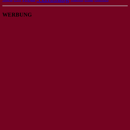
USA
Volksfest
Z-Bau
Österreich
WERBUNG