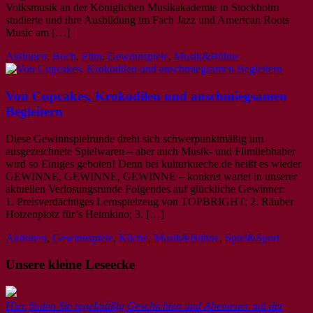
Volksmusik an der Königlichen Musikakademie in Stockholm
studierte und ihre Ausbildung im Fach Jazz und American Roots
Music am […]
Aktionen
,
Buch
,
Film
,
Gewinnspiele
,
Musik&Bühne
Von Cupcakes, Krokodilen und anschmiegsamen
Begleitern
Diese Gewinnspielrunde dreht sich schwerpunktmäßig um
ausgezeichnete Spielwaren – aber auch Musik- und Filmliebhaber
wird so Einiges geboten! Denn bei kulturkueche.de heißt es wieder
GEWINNE, GEWINNE, GEWINNE – konkret wartet in unserer
aktuellen Verlosungsrunde Folgendes auf glückliche Gewinner:
1. Preisverdächtiges Lernspielzeug von TOPBRIGHT; 2. Räuber
Hotzenplotz für’s Heimkino; 3. […]
Aktionen
,
Gewinnspiele
,
Küche
,
Musik&Bühne
,
Spiel&Sport
Unsere kleine Leseecke
Hier finden Sie regelmäßig Geschichten und Abenteuer mit der