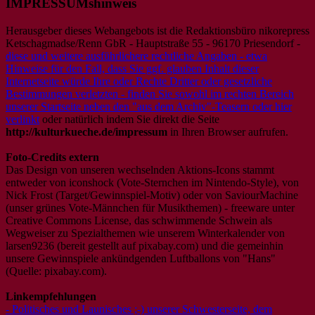
IMPRESSUMshinweis
Herausgeber dieses Webangebots ist die Redaktionsbüro nikorepress
Ketschagmadse/Renn GbR - Hauptstraße 55 - 96170 Priesendorf -
diese und weitere ausführlichere rechtliche Angaben - etwa
Hinweise für den Fall, dass Sie ggf. glauben Inhalt dieser
Internetseite würde Ihre oder Rechte Dritter oder gesetzliche
Bestimmungen verletzten - finden Sie sowohl im rechten Bereich
unserer Startseite neben den "aus dem Archiv"-Teasern oder hier
verlinkt
oder natürlich indem Sie direkt die Seite
http://kulturkueche.de/impressum
in Ihren Browser aufrufen.
Foto-Credits extern
Das Design von unseren wechselnden Aktions-Icons stammt
entweder von iconshock (Vote-Sternchen im Nintendo-Style), von
Nick Frost (Target/Gewinnspiel-Motiv) oder von SaviourMachine
(unser grünes Vote-Männchen für Musikthemen) - freeware unter
Creative Commons License, das schwimmende Schwein als
Wegweiser zu Spezialthemen wie unserem Winterkalender von
larsen9236 (bereit gestellt auf pixabay.com) und die gemeinhin
unsere Gewinnspiele ankündgenden Luftballons von "Hans"
(Quelle: pixabay.com).
Linkempfehlungen
- Politisches und Launisches ;-) unserer Schwesterseite, dem