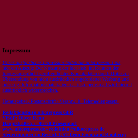
Impressum
Unser ausführliches Impressum finden Sie unter diesem Link
hier ein Auszug: Der Nutzung der hier insb. im Rahmen der
Impressumspflicht veröffentlichten Kontaktdaten durch Dritte zur
Übersendung von nicht ausdrücklich angeforderter Werbung und
oder sog. Informationsmaterialien o.ä. insb. per e-mail wird hiermit
ausdrücklich widersprochen.
Herausgeber / Postanschrift / Verantw. lt. Telemediengesetz:
Redaktionsbüro nikorepress GbR
ViSdP: Oliver Renn
Hauptstraße 55 - 96170 Priesendorf
www.nikorepress.de - redaktion@nikorepress.de
Steuernummer im Bereich UST beim Finanzamt Bamberg: