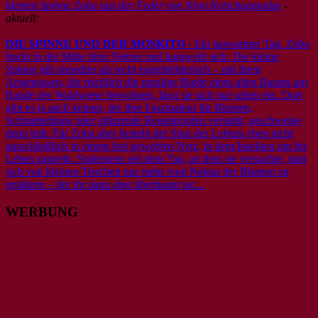
kleinen Spinne Zoba aus der Feder von Nino Ketschagmadse
-
aktuell:
DIE SPINNE UND DER MOSKITO
- Ein lauwarmer Tag. Zoba
hockt in der Mitte ihres Netzes und langweilt sich. Die kleine
Spinne gilt ohnedies als recht eigenbrötlerisch – mit ihren
Artgenossen, die reichlich die runzlige Rinde eines alten Baums am
Rande der Waldwiese bewohnen, lässt sie sich nur selten ein. Dort
gibt es ja auch keinen, der ihre Faszination für Blumen,
Schmetterlinge oder glitzernde Regentropfen versteht, geschweige
denn teilt. Für Zoba aber besteht der Sinn des Lebens eben nicht
ausschließlich in einem fest gewebten Netz, in dem Insekten um ihr
Leben zappeln. Spätestens seit dem Tag, an dem sie versuchte, statt
sich von kleinen Tierchen nur mehr vom Nektar der Blumen zu
ernähren – der ihr dann aber überhaupt nic...
WERBUNG