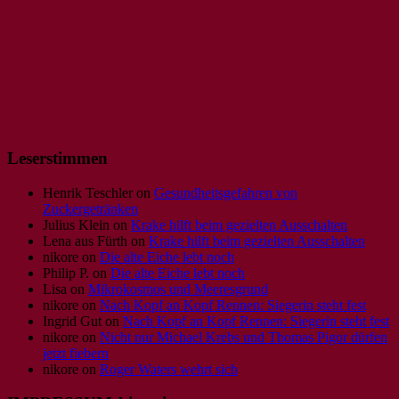
Leserstimmen
Henrik Teschler
on
Gesundheitsgefahren von
Zuckergetränken
Julius Klein
on
Krake hilft beim gezielten Ausschalten
Lena aus Fürth
on
Krake hilft beim gezielten Ausschalten
nikore
on
Die alte Eiche lebt noch
Philip P.
on
Die alte Eiche lebt noch
Lisa
on
Mikrokosmos und Meeresgrund
nikore
on
Nach Kopf an Kopf Rennen: Siegerin steht fest
Ingrid Gut
on
Nach Kopf an Kopf Rennen: Siegerin steht fest
nikore
on
Nicht nur Michael Krebs und Thomas Pigor dürfen
jetzt fiebern
nikore
on
Roger Waters wehrt sich