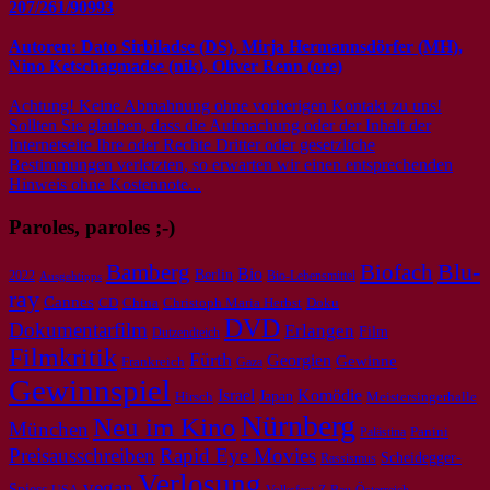
207/261/90993
Autoren: Dato Sirbiladse (DS), Mirja Hermannsdörfer (MH),
Nino Ketschagmadse (nik), Oliver Renn (ore)
Achtung! Keine Abmahnung ohne vorherigen Kontakt zu uns!
Sollten Sie glauben, dass die Aufmachung oder der Inhalt der
Internetseite Ihre oder Rechte Dritter oder gesetzliche
Bestimmungen verletzten, so erwarten wir einen entsprechenden
Hinweis ohne Kostennote...
Paroles, paroles ;-)
Bamberg
Biofach
Blu-
Bio
Berlin
2022
Bio-Lebensmittel
Ausgehtipps
ray
Cannes
CD
Doku
China
Christoph Maria Herbst
DVD
Dokumentarfilm
Erlangen
Film
Dutzendteich
Filmkritik
Fürth
Georgien
Gewinne
Frankreich
Gaza
Gewinnspiel
Israel
Komödie
Japan
Meistersingerhalle
Hirsch
Nürnberg
Neu im Kino
München
Panini
Palästina
Preisausschreiben
Rapid Eye Movies
Scheidegger-
Rassismus
Verlosung
vegan
Spiess