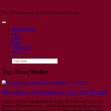
Ihre Trüffelschweine im fränkischen Einheitsbrei
Toggle
Navigation
Musik&Bühne
Film
Küche
Buch
Spiel&Sport
Aktionen
Tag: Luna Wedler
Kurzkritik zu “Sie glauben an Engel, Herr Drowak”
Nicolas Steiners “Sie glauben an Engel, Herr Drowak” zeigt eine
groteske Großstadtwelt in, was die Haupthandlung (Gegenwart)
angeht, schwarz-weiß getaucht. Viele Filme, die die letzten Jahre