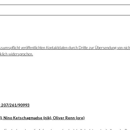
ssumspflicht veröffentlichten Kontaktdaten durch Dritte zur Übersendung von nic
cklich widersprochen.
: 207/261/90993
), Nino Ketschagmadse (nik), Oliver Renn (ore)