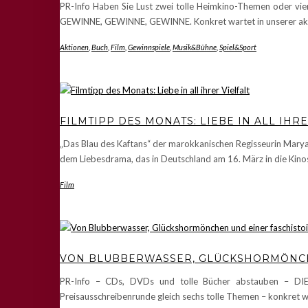
PR-Info Haben Sie Lust zwei tolle Heimkino-Themen oder vie
GEWINNE, GEWINNE, GEWINNE. Konkret wartet in unserer aktuel
Aktionen
,
Buch
,
Film
,
Gewinnspiele
,
Musik&Bühne
,
Spiel&Sport
FILMTIPP DES MONATS: LIEBE IN ALL IHRE
„Das Blau des Kaftans“ der marokkanischen Regisseurin Marya
dem Liebesdrama, das in Deutschland am 16. März in die Kino
Film
VON BLUBBERWASSER, GLÜCKSHORMÖNCH
PR-Info – CDs, DVDs und tolle Bücher abstauben – D
Preisausschreibenrunde gleich sechs tolle Themen – konkret w