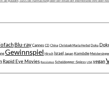
 Sie glauben, dass die Aufmachung oder der Inhalt der Internetseite Ihre oder Rec
iofach
Blu-ray
Doku
Cannes
CD
China
Christoph Maria Herbst
Doku
Gewinnspiel
Israel
nne
Komödie
Japan
Hirsch
Meistersinger
n
Rapid Eye Movies
vegan
Scheidegger-Spiess
Rassismus
USA