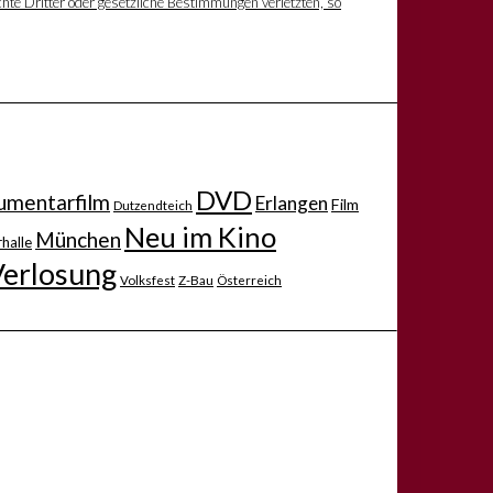
hte Dritter oder gesetzliche Bestimmungen verletzten, so
DVD
mentarfilm
Erlangen
Film
Dutzendteich
Neu im Kino
München
halle
Verlosung
Volksfest
Z-Bau
Österreich