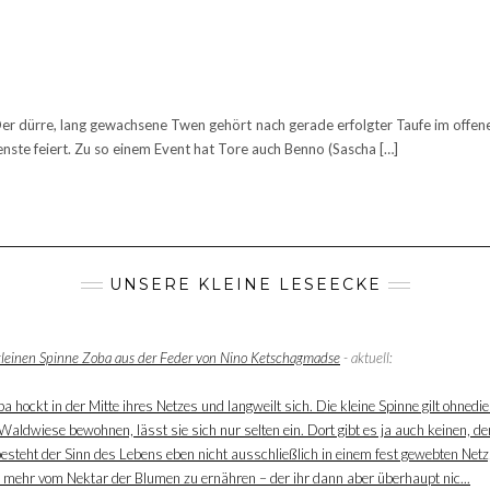
Der dürre, lang gewachsene Twen gehört nach gerade erfolgter Taufe im offene
ste feiert. Zu so einem Event hat Tore auch Benno (Sascha […]
UNSERE KLEINE LESEECKE
 kleinen Spinne Zoba aus der Feder von Nino Ketschagmadse
- aktuell:
 hockt in der Mitte ihres Netzes und langweilt sich. Die kleine Spinne gilt ohnedie
aldwiese bewohnen, lässt sie sich nur selten ein. Dort gibt es ja auch keinen, der
besteht der Sinn des Lebens eben nicht ausschließlich in einem fest gewebten Net
ur mehr vom Nektar der Blumen zu ernähren – der ihr dann aber überhaupt nic...