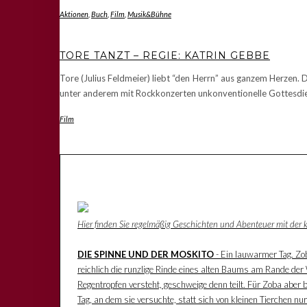
Aktionen
,
Buch
,
Film
,
Musik&Bühne
TORE TANZT – REGIE: KATRIN GEBBE
Tore (Julius Feldmeier) liebt “den Herrn” aus ganzem Herzen. 
unter anderem mit Rockkonzerten unkonventionelle Gottesdien
Film
Hier finden Sie regelmäßig Geschichten und Abenteuer mit der
DIE SPINNE UND DER MOSKITO
- Ein lauwarmer Tag. Zoba
reichlich die runzlige Rinde eines alten Baums am Rande der W
Regentropfen versteht, geschweige denn teilt. Für Zoba aber 
Tag, an dem sie versuchte, statt sich von kleinen Tierchen n