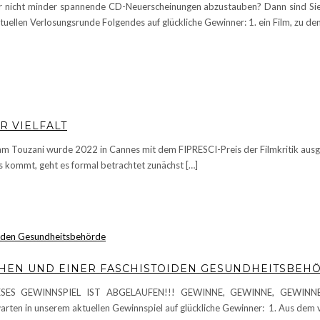
r nicht minder spannende CD-Neuerscheinungen abzustauben? Dann sind Sie h
len Verlosungsrunde Folgendes auf glückliche Gewinner: 1. ein Film, zu de
R VIELFALT
m Touzani wurde 2022 in Cannes mit dem FIPRESCI-Preis der Filmkritik ausge
s kommt, geht es formal betrachtet zunächst […]
EN UND EINER FASCHISTOIDEN GESUNDHEITSBEH
IESES GEWINNSPIEL IST ABGELAUFEN!!! GEWINNE, GEWINNE, GEWINNE: P
arten in unserem aktuellen Gewinnspiel auf glückliche Gewinner: 1. Aus dem