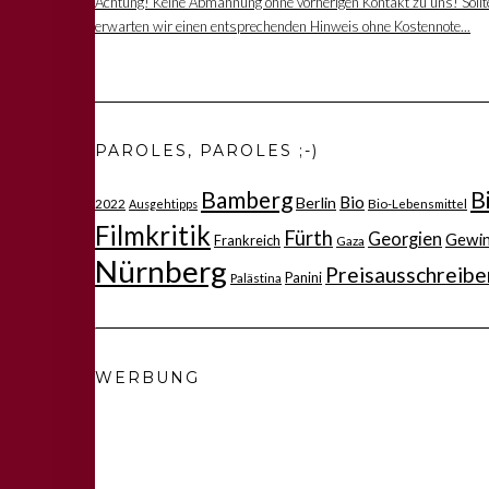
Achtung! Keine Abmahnung ohne vorherigen Kontakt zu uns! Sollten
erwarten wir einen entsprechenden Hinweis ohne Kostennote...
PAROLES, PAROLES ;-)
Bamberg
B
Bio
Berlin
2022
Bio-Lebensmittel
Ausgehtipps
Filmkritik
Fürth
Georgien
Gewi
Frankreich
Gaza
Nürnberg
Preisausschreibe
Panini
Palästina
WERBUNG