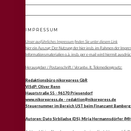
IMPRESSUM
Unser ausführliches Impressum finden Sie unter diesem Link
hier ein Auszug: Der Nutzung der hier insb. im Rahmen der Impre
Informationsmaterialien o.ä. insb. per e-mail wird hiermit ausdrü
Herausgeber / Postanschrift / Verantw. lt. Telemediengesetz:
Redaktionsbüro nikorepress GbR
ViSdP: Oliver Renn
Hauptstraße 55 - 96170 Priesendorf
www.nikorepress.de - redaktion@nikorepress.de
Steuernummer im Bereich UST beim Finanzamt Bamberg
Autoren: Dato Sirbiladse (DS), Mirja Hermannsdörfer (MH