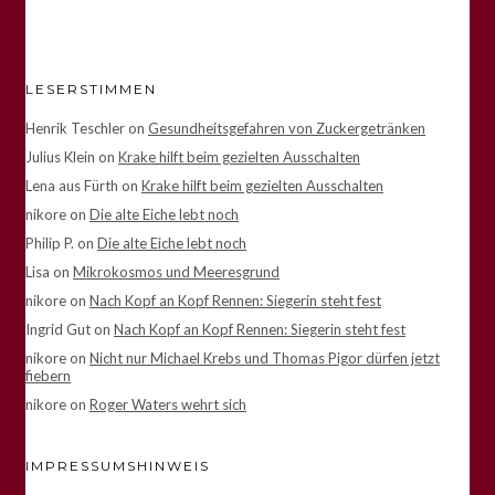
LESERSTIMMEN
Henrik Teschler
on
Gesundheitsgefahren von Zuckergetränken
Julius Klein
on
Krake hilft beim gezielten Ausschalten
Lena aus Fürth
on
Krake hilft beim gezielten Ausschalten
nikore
on
Die alte Eiche lebt noch
Philip P.
on
Die alte Eiche lebt noch
Lisa
on
Mikrokosmos und Meeresgrund
nikore
on
Nach Kopf an Kopf Rennen: Siegerin steht fest
Ingrid Gut
on
Nach Kopf an Kopf Rennen: Siegerin steht fest
nikore
on
Nicht nur Michael Krebs und Thomas Pigor dürfen jetzt
fiebern
nikore
on
Roger Waters wehrt sich
IMPRESSUMSHINWEIS