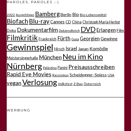
PAROLES, PAROLES ;-)
Bamberg
Bio
Berlin
2022
Bio-Lebensmittel
Ausgehtipps
Biofach
Blu-ray
Cannes
CD
China
Christoph Maria Herbst
DVD
Dokumentarfilm
Erlangen
Film
Doku
Dutzendteich
Filmkritik
Fürth
Georgien
Gewinne
Frankreich
Gaza
Gewinnspiel
Israel
Komödie
Japan
Hirsch
Neu im Kino
München
Meistersingerhalle
Nürnberg
Preisausschreiben
Panini
Palästina
Rapid Eye Movies
Scheidegger-Spiess
Rassismus
USA
Verlosung
vegan
Volksfest
Z-Bau
Österreich
WERBUNG