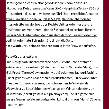
Herausgeber dieses Webangebots ist die Redaktionsbüro
nikorepress Ketschagmadse/Renn GbR - Hauptstraße 55 - 96170
Priesendorf -
diese und weitere ausführlichere rechtliche Angaben -
etwa Hinweise für den Fall, dass Sie ggf. glauben Inhalt dieser
Internetseite würde Ihre oder Rechte Dritter oder gesetzliche
Bestimmungen verletzten - finden Sie sowohl im rechten Bereich
unserer Startseite neben den "aus dem Archiv"-Teasern oder hier
verlinkt
oder natürlich indem Sie direkt die Seite
http://kulturkueche.de/impressum
in Ihren Browser aufrufen.
Foto-Credits extern
Das Design von unseren wechselnden Aktions-Icons stammt
entweder von iconshock (Vote-Sternchen im Nintendo-Style), von
Nick Frost (Target/Gewinnspiel-Motiv) oder von SaviourMachine
(unser grünes Vote-Männchen für Musikthemen) - freeware unter
Creative Commons License, das schwimmende Schwein als
Wegweiser zu Spezialthemen wie unserem Winterkalender von
larsen9236 (bereit gestellt auf pixabay.com) und die gemeinhin
unsere Gewinnspiele ankündgenden Luftballons von "Hans" (Quelle:
pixabay.com).