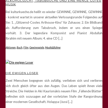
ALKOHOLSUCHT, TABUBRÜCHE UND EINE MENGE GUTER
MUSIK
Bei kulturkueche.de heißt es wieder GEWINNE, GEWINNE, GEWINNE
– konkret wartet in unserer aktuellen Verlosungsrunde Folgendes auf
Sie: 1. „Glitzernd-Cooles Arthouse-Kino“ für Zuhause; 2. Ein Bildband
als Aufforderung zum Tabubruch, indem er uns einen Spiegel
vorhält. 3. Der legendäre Komponist und Pianist Abdullah
Ibrahim mit neuem Album; 4. eine CD […]
Aktionen
,
Buch
,
Film
,
Gewinnspiele
,
Musik&Bühne
DIE EWIGEN LOSER
Zwei Menschen begegnen sich zufällig, verlieben sich und verlieren
sich doch gleich öfter aus den Augen. Das Leben spielt ihnen viele
Streiche. Die Helden in Aki Kaurismäkis neuem Film „Fällende Blätter“
befinden sich sozusagen auf der vorletzten Stufe der Rangordnung
einer modernen Gesellschaft. Holappa (Jussi […]