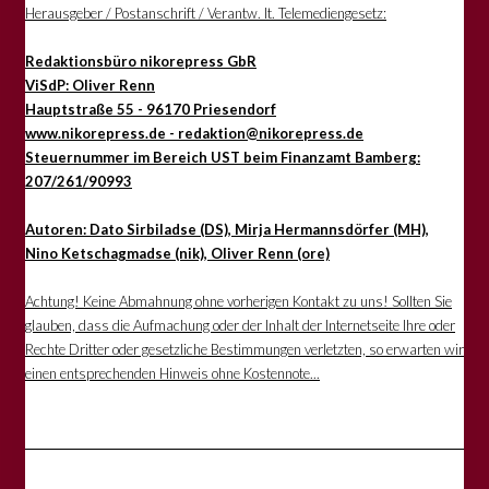
Herausgeber / Postanschrift / Verantw. lt. Telemediengesetz:
Redaktionsbüro nikorepress GbR
ViSdP: Oliver Renn
Hauptstraße 55 - 96170 Priesendorf
www.nikorepress.de - redaktion@nikorepress.de
Steuernummer im Bereich UST beim Finanzamt Bamberg:
207/261/90993
Autoren: Dato Sirbiladse (DS), Mirja Hermannsdörfer (MH),
Nino Ketschagmadse (nik), Oliver Renn (ore)
Achtung! Keine Abmahnung ohne vorherigen Kontakt zu uns! Sollten Sie
glauben, dass die Aufmachung oder der Inhalt der Internetseite Ihre oder
Rechte Dritter oder gesetzliche Bestimmungen verletzten, so erwarten wir
einen entsprechenden Hinweis ohne Kostennote...