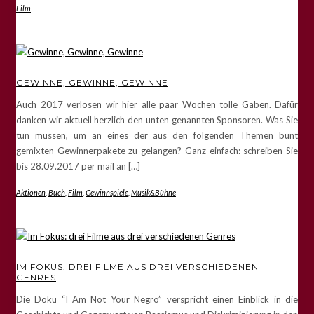
Film
GEWINNE, GEWINNE, GEWINNE
Auch 2017 verlosen wir hier alle paar Wochen tolle Gaben. Dafür
danken wir aktuell herzlich den unten genannten Sponsoren. Was Sie
tun müssen, um an eines der aus den folgenden Themen bunt
gemixten Gewinnerpakete zu gelangen? Ganz einfach: schreiben Sie
bis 28.09.2017 per mail an […]
Aktionen
,
Buch
,
Film
,
Gewinnspiele
,
Musik&Bühne
IM FOKUS: DREI FILME AUS DREI VERSCHIEDENEN
GENRES
Die Doku “I Am Not Your Negro” verspricht einen Einblick in die