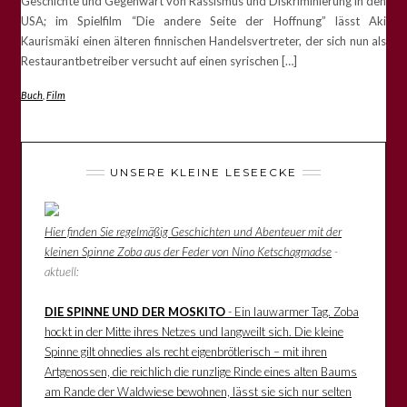
Geschichte und Gegenwart von Rassismus und Diskriminierung in den
USA; im Spielfilm “Die andere Seite der Hoffnung” lässt Aki
Kaurismäki einen älteren finnischen Handelsvertreter, der sich nun als
Restaurantbetreiber versucht auf einen syrischen […]
Buch
,
Film
UNSERE KLEINE LESEECKE
Hier finden Sie regelmäßig Geschichten und Abenteuer mit der
kleinen Spinne Zoba aus der Feder von Nino Ketschagmadse
-
aktuell:
DIE SPINNE UND DER MOSKITO
- Ein lauwarmer Tag. Zoba
hockt in der Mitte ihres Netzes und langweilt sich. Die kleine
Spinne gilt ohnedies als recht eigenbrötlerisch – mit ihren
Artgenossen, die reichlich die runzlige Rinde eines alten Baums
am Rande der Waldwiese bewohnen, lässt sie sich nur selten