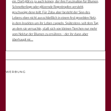
ein. Dort gibt es ja auch keinen, der ihre Faszination für Blumen,
Schmetterlinge oder glitzernde Regentropfen versteht,
geschweige denn teilt. Für Zoba aber besteht der Sinn des
Lebens eben nicht ausschließlich in einem fest gewebten Netz,
in dem Insekten um ihr Leben zappeln. Spätestens seit dem Tag,
an dem sie versuchte, statt sich von kleinen Tierchen nur mehr
vom Nektar der Blumen zu ernähren – der ihr dann aber
überhaupt nic...
WERBUNG