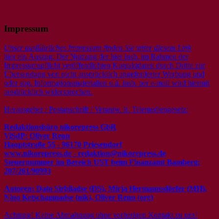
Impressum
Unser ausführliches Impressum finden Sie unter diesem Link
hier ein Auszug: Der Nutzung der hier insb. im Rahmen der
Impressumspflicht veröffentlichten Kontaktdaten durch Dritte zur
Übersendung von nicht ausdrücklich angeforderter Werbung und
oder sog. Informationsmaterialien o.ä. insb. per e-mail wird hiermit
ausdrücklich widersprochen.
Herausgeber / Postanschrift / Verantw. lt. Telemediengesetz:
Redaktionsbüro nikorepress GbR
ViSdP: Oliver Renn
Hauptstraße 55 - 96170 Priesendorf
www.nikorepress.de - redaktion@nikorepress.de
Steuernummer im Bereich UST beim Finanzamt Bamberg:
207/261/90993
Autoren: Dato Sirbiladse (DS), Mirja Hermannsdörfer (MH),
Nino Ketschagmadse (nik), Oliver Renn (ore)
Achtung! Keine Abmahnung ohne vorherigen Kontakt zu uns!