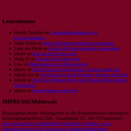
Leserstimmen
Henrik Teschler
on
Gesundheitsgefahren von
Zuckergetränken
Julius Klein
on
Krake hilft beim gezielten Ausschalten
Lena aus Fürth
on
Krake hilft beim gezielten Ausschalten
nikore
on
Die alte Eiche lebt noch
Philip P.
on
Die alte Eiche lebt noch
Lisa
on
Mikrokosmos und Meeresgrund
nikore
on
Nach Kopf an Kopf Rennen: Siegerin steht fest
Ingrid Gut
on
Nach Kopf an Kopf Rennen: Siegerin steht fest
nikore
on
Nicht nur Michael Krebs und Thomas Pigor dürfen
jetzt fiebern
nikore
on
Roger Waters wehrt sich
IMPRESSUMshinweis
Herausgeber dieses Webangebots ist die Redaktionsbüro nikorepress
Ketschagmadse/Renn GbR - Hauptstraße 55 - 96170 Priesendorf -
diese und weitere ausführlichere rechtliche Angaben - etwa
Hinweise für den Fall, dass Sie ggf. glauben Inhalt dieser