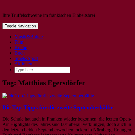
Ihre Trüffelschweine im fränkischen Einheitsbrei
Toggle Navigation
Musik&Bühne
Film
Küche
Buch
Spiel&Sport
Aktionen
Tag: Matthias Egersdörfer
Die Top-Tipps für die zweite Septemberhälfte
Die Schule hat auch in Franken wieder begonnen, die letzten Open-
Air-Highlights des Jahres sind fast überall verklungen, doch auch in
den letzten beiden Septemberwochen locken in Nürnberg, Erlangen,