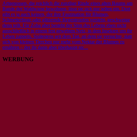
Artgenossen, die reichlich die runzlige Rinde eines alten Baums am
Rande der Waldwiese bewohnen, lässt sie sich nur selten ein. Dort
gibt es ja auch keinen, der ihre Faszination für Blumen,
Schmetterlinge oder glitzernde Regentropfen versteht, geschweige
denn teilt. Für Zoba aber besteht der Sinn des Lebens eben nicht
ausschließlich in einem fest gewebten Netz, in dem Insekten um ihr
Leben zappeln. Spätestens seit dem Tag, an dem sie versuchte, statt
sich von kleinen Tierchen nur mehr vom Nektar der Blumen zu
ernähren – der ihr dann aber überhaupt nic...
WERBUNG