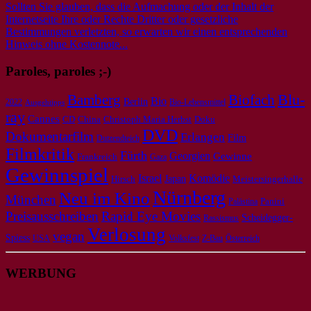
Sollten Sie glauben, dass die Aufmachung oder der Inhalt der
Internetseite Ihre oder Rechte Dritter oder gesetzliche
Bestimmungen verletzten, so erwarten wir einen entsprechenden
Hinweis ohne Kostennote...
Paroles, paroles ;-)
Bamberg
Biofach
Blu-
Bio
Berlin
2022
Bio-Lebensmittel
Ausgehtipps
ray
Cannes
CD
Doku
China
Christoph Maria Herbst
DVD
Dokumentarfilm
Erlangen
Film
Dutzendteich
Filmkritik
Fürth
Georgien
Gewinne
Frankreich
Gaza
Gewinnspiel
Israel
Komödie
Japan
Meistersingerhalle
Hirsch
Nürnberg
Neu im Kino
München
Panini
Palästina
Preisausschreiben
Rapid Eye Movies
Scheidegger-
Rassismus
Verlosung
vegan
Spiess
USA
Volksfest
Z-Bau
Österreich
WERBUNG