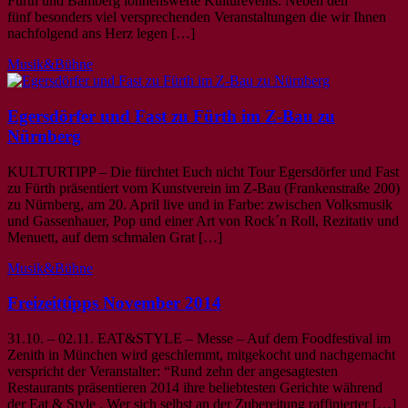
Fürth und Bamberg lohnenswerte Kulturevents. Neben den
fünf besonders viel versprechenden Veranstaltungen die wir Ihnen
nachfolgend ans Herz legen […]
Musik&Bühne
Egersdörfer und Fast zu Fürth im Z-Bau zu
Nürnberg
KULTURTIPP – Die fürchtet Euch nicht Tour Egersdörfer und Fast
zu Fürth präsentiert vom Kunstverein im Z-Bau (Frankenstraße 200)
zu Nürnberg, am 20. April live und in Farbe: zwischen Volksmusik
und Gassenhauer, Pop und einer Art von Rock´n Roll, Rezitativ und
Menuett, auf dem schmalen Grat […]
Musik&Bühne
Freizeittipps November 2014
31.10. – 02.11. EAT&STYLE – Messe – Auf dem Foodfestival im
Zenith in München wird geschlemmt, mitgekocht und nachgemacht
verspricht der Veranstalter: “Rund zehn der angesagtesten
Restaurants präsentieren 2014 ihre beliebtesten Gerichte während
der Eat & Style . Wer sich selbst an der Zubereitung raffinierter […]