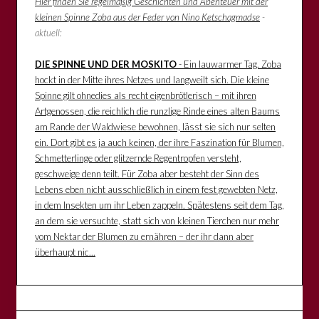
Hier finden Sie regelmäßig Geschichten und Abenteuer mit der
kleinen Spinne Zoba aus der Feder von Nino Ketschagmadse
-
aktuell:
DIE SPINNE UND DER MOSKITO
- Ein lauwarmer Tag. Zoba
hockt in der Mitte ihres Netzes und langweilt sich. Die kleine
Spinne gilt ohnedies als recht eigenbrötlerisch – mit ihren
Artgenossen, die reichlich die runzlige Rinde eines alten Baums
am Rande der Waldwiese bewohnen, lässt sie sich nur selten
ein. Dort gibt es ja auch keinen, der ihre Faszination für Blumen,
Schmetterlinge oder glitzernde Regentropfen versteht,
geschweige denn teilt. Für Zoba aber besteht der Sinn des
Lebens eben nicht ausschließlich in einem fest gewebten Netz,
in dem Insekten um ihr Leben zappeln. Spätestens seit dem Tag,
an dem sie versuchte, statt sich von kleinen Tierchen nur mehr
vom Nektar der Blumen zu ernähren – der ihr dann aber
überhaupt nic...