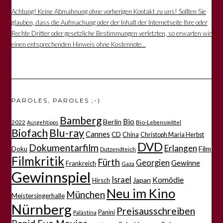
Achtung! Keine Abmahnung ohne vorherigen Kontakt zu uns! Sollten Sie
glauben, dass die Aufmachung oder der Inhalt der Internetseite Ihre oder
Rechte Dritter oder gesetzliche Bestimmungen verletzten, so erwarten wir
einen entsprechenden Hinweis ohne Kostennote...
PAROLES, PAROLES ;-)
Bamberg
Bio
Berlin
2022
Bio-Lebensmittel
Ausgehtipps
Biofach
Blu-ray
Cannes
CD
China
Christoph Maria Herbst
DVD
Dokumentarfilm
Erlangen
Film
Doku
Dutzendteich
Filmkritik
Fürth
Georgien
Gewinne
Frankreich
Gaza
Gewinnspiel
Israel
Komödie
Japan
Hirsch
Neu im Kino
München
Meistersingerhalle
Nürnberg
Preisausschreiben
Panini
Palästina