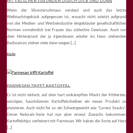
MIT FALSCHEN FREUNDEN DURCH DICK UND DÜNN
Wenn der Silvesterschmaus verdaut und auch das letzte
Weihnachtsgebäck aufgegessen ist, erwacht nicht zuletzt aufgrund
von der Medien- und Werbeindustrie eingebläuter gesellschaftlicher
Normen vornehmlich bei Frauen das schlechte Gewissen. Auch vor
dem Hintergrund der ja irgendwann wieder ins Haus stehenden
Badesaison stehen viele dann wegen […]
Küche
PARMESAN TRIFFT KARTOFFEL
Es ist nicht einfach, auf dem hart umkämpften Markt der frittierten,
würzigen, hauchdünnen Kartoffelscheiben ein neues Produkt zu
platzieren. Auch nicht für so ein Schwergewicht wie “Lorenz Snacks”.
Deren Naturals-Serie hat nun aber erneut Zuwachs bekommen:
Kartoffelchips verfeinert mit Parmesan. Wir haben die Sorte auf Herz
[…]