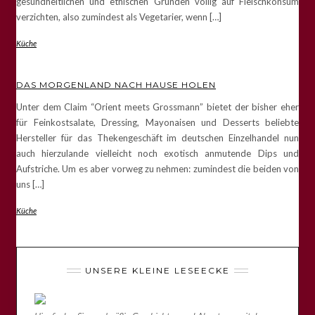
gesundheitlichen und ethischen Gründen völlig auf Fleischkonsum
verzichten, also zumindest als Vegetarier, wenn […]
Küche
DAS MORGENLAND NACH HAUSE HOLEN
Unter dem Claim “Orient meets Grossmann” bietet der bisher eher
für Feinkostsalate, Dressing, Mayonaisen und Desserts beliebte
Hersteller für das Thekengeschäft im deutschen Einzelhandel nun
auch hierzulande vielleicht noch exotisch anmutende Dips und
Aufstriche. Um es aber vorweg zu nehmen: zumindest die beiden von
uns […]
Küche
UNSERE KLEINE LESEECKE