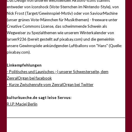
Das Design von unseren wechselnden Aktions-Icons stammt
entweder von iconshock (Vote-Sternchen im Nintendo-Style), von
Nick Frost (Target/Gewinnspiel-Motiv) oder von SaviourMachine
(unser grünes Vote-Männchen für Musikthemen) - freeware unter
Creative Commons License, das schwimmende Schwein als
Wegweiser zu Spezialthemen wie unserem Winterkalender von
larsen9236 (bereit gestellt auf pixabay.com) und die gemeinhin
unsere Gewinnspiele ankündgenden Luftballons von "Hans" (Quelle:
pixabay.com).
Linkempfehlungen
- Politisches und Launisches ;-) unserer Schwesterseite, dem
ZenralOrgan bei facebook
- Kurze Zwischenrufe vom ZenralOrgan bei Twitter
kulturkueche.de sagt leise Servus:
R.I.P. Maciej Berlin