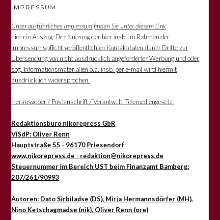
IMPRESSUM
Unser ausführliches Impressum finden Sie unter diesem Link
hier ein Auszug: Der Nutzung der hier insb. im Rahmen der
Impressumspflicht veröffentlichten Kontaktdaten durch Dritte zur
Übersendung von nicht ausdrücklich angeforderter Werbung und oder
sog. Informationsmaterialien o.ä. insb. per e-mail wird hiermit
ausdrücklich widersprochen.
Herausgeber / Postanschrift / Verantw. lt. Telemediengesetz:
Redaktionsbüro nikorepress GbR
ViSdP: Oliver Renn
Hauptstraße 55 - 96170 Priesendorf
www.nikorepress.de - redaktion@nikorepress.de
Steuernummer im Bereich UST beim Finanzamt Bamberg:
207/261/90993
Autoren: Dato Sirbiladse (DS), Mirja Hermannsdörfer (MH),
Nino Ketschagmadse (nik), Oliver Renn (ore)