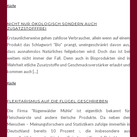
Küche
NICHT NUR ÖKOLOGISCH SONDERN AUCH
ZUSATZSTOFFFREI
Erstaunlicherweise gehen zahllose Verbraucher, allein wenn auf einem
Produkt das Schlagwort “Bio” prangt, uneingeschränkt davon aus,
dass ausnahmslos Natürliches feilgeboten wird. Doch das ist bei
weitem nicht immer der Fall. Denn auch in Bioprodukten sind in
Wahrheit etliche Zusatzstoffe und Geschmacksverstärker erlaubt und
kommen auch […]
Küche
FLEXITARISMUS AUF DIE FLÜGEL GESCHRIEBEN
Die Firma “Rügenwälder Mühle” ist eigentlich bekannt für
Fleischwürste und andere tierische Produkte. Da neben den
Menschen – Meinungsforschern und Statistikern zufolge immerhin in
Deutschland bereits 10 Prozent -, die insbesondere aus