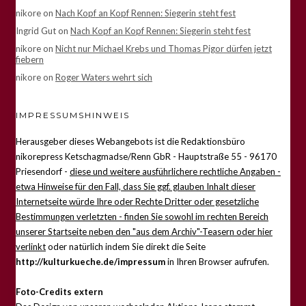
nikore
on
Nach Kopf an Kopf Rennen: Siegerin steht fest
Ingrid Gut
on
Nach Kopf an Kopf Rennen: Siegerin steht fest
nikore
on
Nicht nur Michael Krebs und Thomas Pigor dürfen jetzt
fiebern
nikore
on
Roger Waters wehrt sich
IMPRESSUMSHINWEIS
Herausgeber dieses Webangebots ist die Redaktionsbüro
nikorepress Ketschagmadse/Renn GbR - Hauptstraße 55 - 96170
Priesendorf -
diese und weitere ausführlichere rechtliche Angaben -
etwa Hinweise für den Fall, dass Sie ggf. glauben Inhalt dieser
Internetseite würde Ihre oder Rechte Dritter oder gesetzliche
Bestimmungen verletzten - finden Sie sowohl im rechten Bereich
unserer Startseite neben den "aus dem Archiv"-Teasern oder hier
verlinkt
oder natürlich indem Sie direkt die Seite
http://kulturkueche.de/impressum
in Ihren Browser aufrufen.
Foto-Credits extern