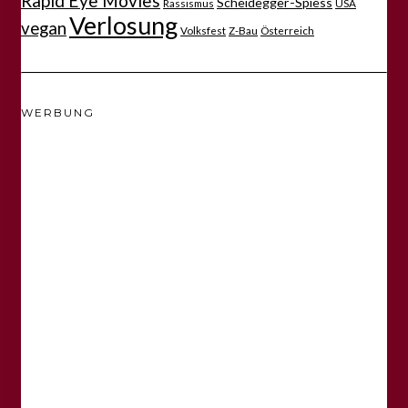
Rapid Eye Movies
Scheidegger-Spiess
Rassismus
USA
Verlosung
vegan
Volksfest
Z-Bau
Österreich
WERBUNG