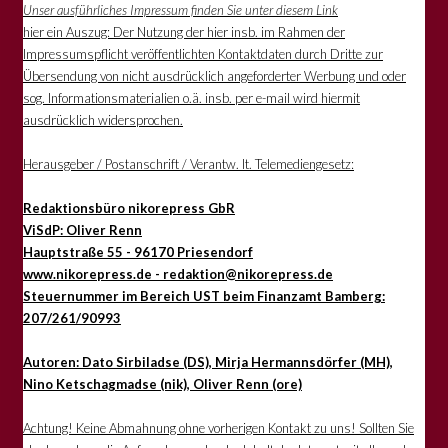
Unser ausführliches Impressum finden Sie unter diesem Link
hier ein Auszug: Der Nutzung der hier insb. im Rahmen der
Impressumspflicht veröffentlichten Kontaktdaten durch Dritte zur
Übersendung von nicht ausdrücklich angeforderter Werbung und oder
sog. Informationsmaterialien o.ä. insb. per e-mail wird hiermit
ausdrücklich widersprochen.
Herausgeber / Postanschrift / Verantw. lt. Telemediengesetz:
Redaktionsbüro nikorepress GbR
ViSdP: Oliver Renn
Hauptstraße 55 - 96170 Priesendorf
www.nikorepress.de - redaktion@nikorepress.de
Steuernummer im Bereich UST beim Finanzamt Bamberg:
207/261/90993
Autoren: Dato Sirbiladse (DS), Mirja Hermannsdörfer (MH),
Nino Ketschagmadse (nik), Oliver Renn (ore)
Achtung! Keine Abmahnung ohne vorherigen Kontakt zu uns! Sollten Sie