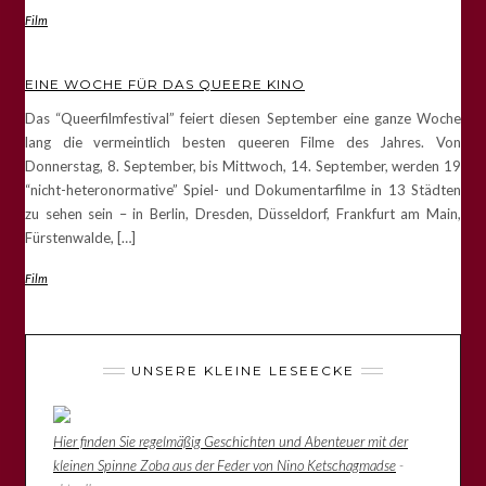
Film
EINE WOCHE FÜR DAS QUEERE KINO
Das “Queerfilmfestival” feiert diesen September eine ganze Woche
lang die vermeintlich besten queeren Filme des Jahres. Von
Donnerstag, 8. September, bis Mittwoch, 14. September, werden 19
“nicht-heteronormative” Spiel- und Dokumentarfilme in 13 Städten
zu sehen sein – in Berlin, Dresden, Düsseldorf, Frankfurt am Main,
Fürstenwalde, […]
Film
UNSERE KLEINE LESEECKE
Hier finden Sie regelmäßig Geschichten und Abenteuer mit der
kleinen Spinne Zoba aus der Feder von Nino Ketschagmadse
-