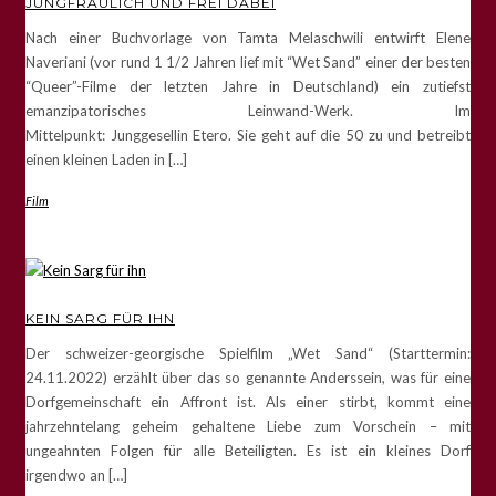
JUNGFRÄULICH UND FREI DABEI
Nach einer Buchvorlage von Tamta Melaschwili entwirft Elene
Naveriani (vor rund 1 1/2 Jahren lief mit “Wet Sand” einer der besten
“Queer”-Filme der letzten Jahre in Deutschland) ein zutiefst
emanzipatorisches Leinwand-Werk. Im
Mittelpunkt: Junggesellin Etero. Sie geht auf die 50 zu und betreibt
einen kleinen Laden in […]
Film
KEIN SARG FÜR IHN
Der schweizer-georgische Spielfilm „Wet Sand“ (Starttermin:
24.11.2022) erzählt über das so genannte Anderssein, was für eine
Dorfgemeinschaft ein Affront ist. Als einer stirbt, kommt eine
jahrzehntelang geheim gehaltene Liebe zum Vorschein – mit
ungeahnten Folgen für alle Beteiligten. Es ist ein kleines Dorf
irgendwo an […]