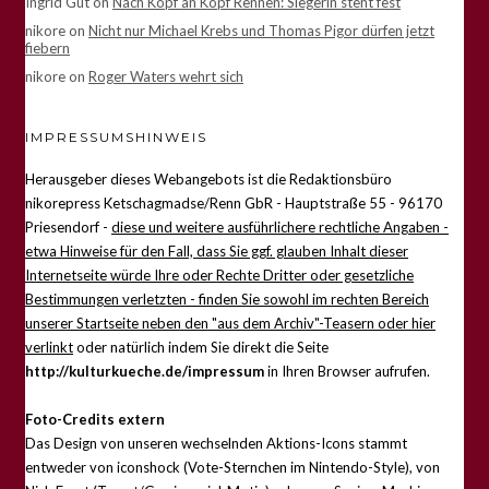
Ingrid Gut
on
Nach Kopf an Kopf Rennen: Siegerin steht fest
nikore
on
Nicht nur Michael Krebs und Thomas Pigor dürfen jetzt
fiebern
nikore
on
Roger Waters wehrt sich
IMPRESSUMSHINWEIS
Herausgeber dieses Webangebots ist die Redaktionsbüro
nikorepress Ketschagmadse/Renn GbR - Hauptstraße 55 - 96170
Priesendorf -
diese und weitere ausführlichere rechtliche Angaben -
etwa Hinweise für den Fall, dass Sie ggf. glauben Inhalt dieser
Internetseite würde Ihre oder Rechte Dritter oder gesetzliche
Bestimmungen verletzten - finden Sie sowohl im rechten Bereich
unserer Startseite neben den "aus dem Archiv"-Teasern oder hier
verlinkt
oder natürlich indem Sie direkt die Seite
http://kulturkueche.de/impressum
in Ihren Browser aufrufen.
Foto-Credits extern
Das Design von unseren wechselnden Aktions-Icons stammt
entweder von iconshock (Vote-Sternchen im Nintendo-Style), von