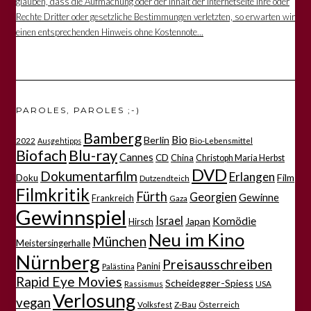
glauben, dass die Aufmachung oder der Inhalt der Internetseite Ihre oder
Rechte Dritter oder gesetzliche Bestimmungen verletzten, so erwarten wir
einen entsprechenden Hinweis ohne Kostennote...
PAROLES, PAROLES ;-)
Bamberg
Bio
Berlin
2022
Bio-Lebensmittel
Ausgehtipps
Biofach
Blu-ray
Cannes
CD
China
Christoph Maria Herbst
DVD
Dokumentarfilm
Erlangen
Film
Doku
Dutzendteich
Filmkritik
Fürth
Georgien
Gewinne
Frankreich
Gaza
Gewinnspiel
Israel
Komödie
Japan
Hirsch
Neu im Kino
München
Meistersingerhalle
Nürnberg
Preisausschreiben
Panini
Palästina
Rapid Eye Movies
Scheidegger-Spiess
Rassismus
USA
Verlosung
vegan
Volksfest
Z-Bau
Österreich