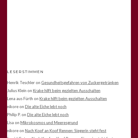
LESERSTIMMEN
Henrik Teschler
on
Gesundheitsgefahren von Zuckergetränken
Julius Klein
on
Krake hilft beim gezielten Ausschalten
Lena aus Fürth
on
Krake hilft beim gezielten Ausschalten
nikore
on
Die alte Eiche lebt noch
Philip P.
on
Die alte Eiche lebt noch
Lisa
on
Mikrokosmos und Meeresgrund
nikore
on
Nach Kopf an Kopf Rennen: Siegerin steht fest