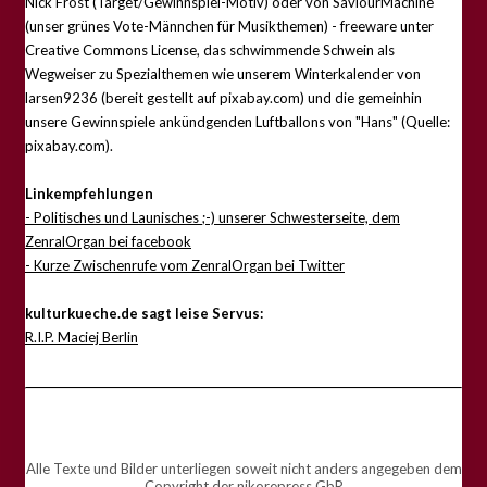
Nick Frost (Target/Gewinnspiel-Motiv) oder von SaviourMachine
(unser grünes Vote-Männchen für Musikthemen) - freeware unter
Creative Commons License, das schwimmende Schwein als
Wegweiser zu Spezialthemen wie unserem Winterkalender von
larsen9236 (bereit gestellt auf pixabay.com) und die gemeinhin
unsere Gewinnspiele ankündgenden Luftballons von "Hans" (Quelle:
pixabay.com).
Linkempfehlungen
- Politisches und Launisches ;-) unserer Schwesterseite, dem
ZenralOrgan bei facebook
- Kurze Zwischenrufe vom ZenralOrgan bei Twitter
kulturkueche.de sagt leise Servus:
R.I.P. Maciej Berlin
Alle Texte und Bilder unterliegen soweit nicht anders angegeben dem
Copyright der nikorepress GbR