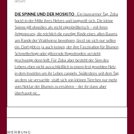
aktuell:
DIE SPINNE UND DER MOSKITO
- Ein lauwarmer Tag. Zoba
hockt in der Mitte ihres Netzes und langweilt sich. Die kleine
Spinne gilt ohnedies als recht eigenbrötlerisch – mit ihren
Artgenossen, die reichlich die runzlige Rinde eines alten Baums
am Rande der Waldwiese bewohnen, lässt sie sich nur selten
ein. Dort gibt es ja auch keinen, der ihre Faszination für Blumen,
Schmetterlinge oder glitzernde Regentropfen versteht,
geschweige denn teilt. Für Zoba aber besteht der Sinn des
Lebens eben nicht ausschließlich in einem fest gewebten Netz,
in dem Insekten um ihr Leben zappeln. Spätestens seit dem Tag,
an dem sie versuchte, statt sich von kleinen Tierchen nur mehr
vom Nektar der Blumen zu ernähren – der ihr dann aber
überhaupt nic...
WERBUNG