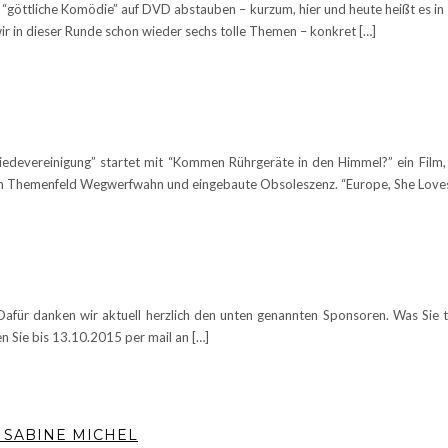
e “göttliche Komödie” auf DVD abstauben – kurzum, hier und heute heißt es
ir in dieser Runde schon wieder sechs tolle Themen – konkret […]
edevereinigung” startet mit “Kommen Rührgeräte in den Himmel?” ein Film, de
em Themenfeld Wegwerfwahn und eingebaute Obsoleszenz. “Europe, She Loves
Dafür danken wir aktuell herzlich den unten genannten Sponsoren. Was Si
 Sie bis 13.10.2015 per mail an […]
SABINE MICHEL