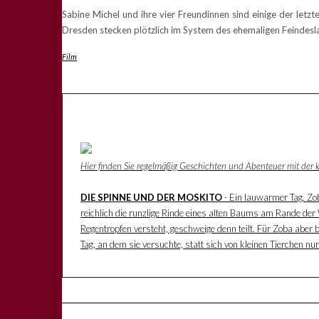
Sabine Michel und ihre vier Freundinnen sind einige der letz
Dresden stecken plötzlich im System des ehemaligen Feindeslan
Film
Hier finden Sie regelmäßig Geschichten und Abenteuer mit der
DIE SPINNE UND DER MOSKITO
- Ein lauwarmer Tag. Zoba
reichlich die runzlige Rinde eines alten Baums am Rande der W
Regentropfen versteht, geschweige denn teilt. Für Zoba aber 
Tag, an dem sie versuchte, statt sich von kleinen Tierchen n