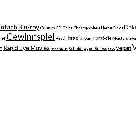
iofach
Blu-ray
Doku
Cannes
CD
China
Christoph Maria Herbst
Doku
Gewinnspiel
Israel
nne
Komödie
Japan
Hirsch
Meistersinger
n
Rapid Eye Movies
vegan
Scheidegger-Spiess
Rassismus
USA