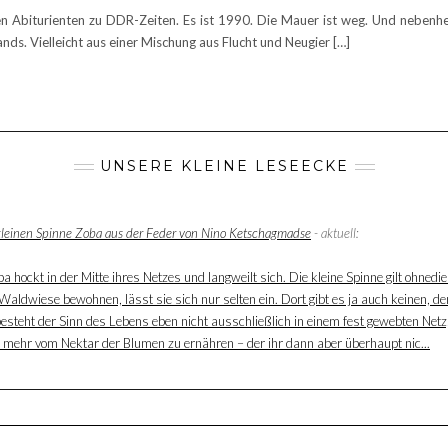
ten Abiturienten zu DDR-Zeiten. Es ist 1990. Die Mauer ist weg. Und nebenher
ds. Vielleicht aus einer Mischung aus Flucht und Neugier […]
UNSERE KLEINE LESEECKE
 kleinen Spinne Zoba aus der Feder von Nino Ketschagmadse
- aktuell:
 hockt in der Mitte ihres Netzes und langweilt sich. Die kleine Spinne gilt ohnedie
aldwiese bewohnen, lässt sie sich nur selten ein. Dort gibt es ja auch keinen, der
besteht der Sinn des Lebens eben nicht ausschließlich in einem fest gewebten Net
ur mehr vom Nektar der Blumen zu ernähren – der ihr dann aber überhaupt nic...