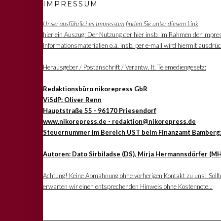
IMPRESSUM
Unser ausführliches Impressum finden Sie unter diesem Link
hier ein Auszug: Der Nutzung der hier insb. im Rahmen der Impre
Informationsmaterialien o.ä. insb. per e-mail wird hiermit ausdrü
Herausgeber / Postanschrift / Verantw. lt. Telemediengesetz:
Redaktionsbüro nikorepress GbR
ViSdP: Oliver Renn
Hauptstraße 55 - 96170 Priesendorf
www.nikorepress.de - redaktion@nikorepress.de
Steuernummer im Bereich UST beim Finanzamt Bamberg
Autoren: Dato Sirbiladse (DS), Mirja Hermannsdörfer (MH
Achtung! Keine Abmahnung ohne vorherigen Kontakt zu uns! Sollten
erwarten wir einen entsprechenden Hinweis ohne Kostennote...