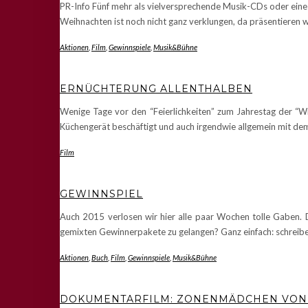
PR-Info Fünf mehr als vielversprechende Musik-CDs oder ein
Weihnachten ist noch nicht ganz verklungen, da präsentieren w
Aktionen
,
Film
,
Gewinnspiele
,
Musik&Bühne
ERNÜCHTERUNG ALLENTHALBEN
Wenige Tage vor den “Feierlichkeiten” zum Jahrestag der “Wi
Küchengerät beschäftigt und auch irgendwie allgemein mit d
Film
GEWINNSPIEL
Auch 2015 verlosen wir hier alle paar Wochen tolle Gaben. 
gemixten Gewinnerpakete zu gelangen? Ganz einfach: schreiben
Aktionen
,
Buch
,
Film
,
Gewinnspiele
,
Musik&Bühne
DOKUMENTARFILM: ZONENMÄDCHEN VON 