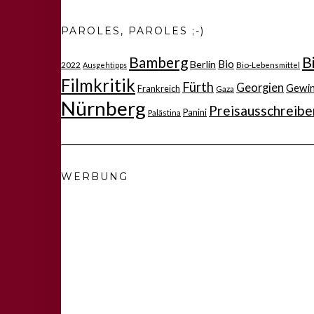
PAROLES, PAROLES ;-)
Bamberg
B
Bio
Berlin
2022
Bio-Lebensmittel
Ausgehtipps
Filmkritik
Fürth
Georgien
Gewi
Frankreich
Gaza
Nürnberg
Preisausschreibe
Panini
Palästina
WERBUNG