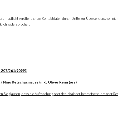
ssumspflicht veröffentlichten Kontaktdaten durch Dritte zur Übersendung von nic
cklich widersprochen.
: 207/261/90993
), Nino Ketschagmadse (nik), Oliver Renn (ore)
 Sie glauben, dass die Aufmachung oder der Inhalt der Internetseite Ihre oder Rec