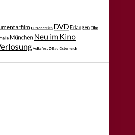
DVD
mentarfilm
Erlangen
Film
Dutzendteich
Neu im Kino
München
halle
Verlosung
Volksfest
Z-Bau
Österreich