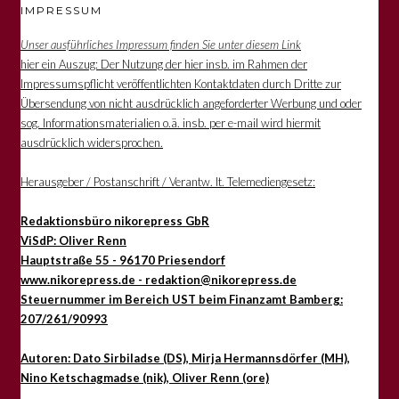
IMPRESSUM
Unser ausführliches Impressum finden Sie unter diesem Link
hier ein Auszug: Der Nutzung der hier insb. im Rahmen der
Impressumspflicht veröffentlichten Kontaktdaten durch Dritte zur
Übersendung von nicht ausdrücklich angeforderter Werbung und oder
sog. Informationsmaterialien o.ä. insb. per e-mail wird hiermit
ausdrücklich widersprochen.
Herausgeber / Postanschrift / Verantw. lt. Telemediengesetz:
Redaktionsbüro nikorepress GbR
ViSdP: Oliver Renn
Hauptstraße 55 - 96170 Priesendorf
www.nikorepress.de - redaktion@nikorepress.de
Steuernummer im Bereich UST beim Finanzamt Bamberg:
207/261/90993
Autoren: Dato Sirbiladse (DS), Mirja Hermannsdörfer (MH),
Nino Ketschagmadse (nik), Oliver Renn (ore)