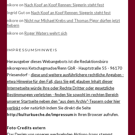
nikore
on
Nach Kopf an Kopf Rennen: Siegerin steht fest
Ingrid Gut
on
Nach Kopf an Kopf Rennen: Siegerin steht fest
nikore
on
Nicht nur Michael Krebs und Thomas Pigor dürfen jetzt
fiebern
nikore
on
Roger Waters wehrt sich
IMPRESSUMSHINWEIS
Herausgeber dieses Webangebots ist die Redaktionsbüro
nikorepress Ketschagmadse/Renn GbR - Hauptstraße 55 - 96170
Priesendorf -
diese und weitere ausführlichere rechtliche Angaben -
etwa Hinweise für den Fall, dass Sie ggf. glauben Inhalt dieser
Internetseite würde Ihre oder Rechte Dritter oder gesetzliche
Bestimmungen verletzten - finden Sie sowohl im rechten Bereich
unserer Startseite neben den "aus dem Archiv"-Teasern oder hier
verlinkt
oder natürlich indem Sie direkt die Seite
http://kulturkueche.de/impressum
in Ihren Browser aufrufen.
Foto-Credits extern
Das Design von unseren wechselnden Aktions-Icons stammt