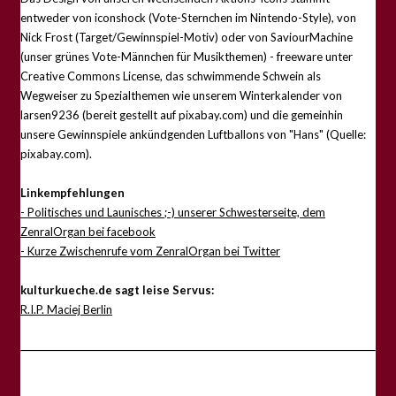
entweder von iconshock (Vote-Sternchen im Nintendo-Style), von
Nick Frost (Target/Gewinnspiel-Motiv) oder von SaviourMachine
(unser grünes Vote-Männchen für Musikthemen) - freeware unter
Creative Commons License, das schwimmende Schwein als
Wegweiser zu Spezialthemen wie unserem Winterkalender von
larsen9236 (bereit gestellt auf pixabay.com) und die gemeinhin
unsere Gewinnspiele ankündgenden Luftballons von "Hans" (Quelle:
pixabay.com).
Linkempfehlungen
- Politisches und Launisches ;-) unserer Schwesterseite, dem
ZenralOrgan bei facebook
- Kurze Zwischenrufe vom ZenralOrgan bei Twitter
kulturkueche.de sagt leise Servus:
R.I.P. Maciej Berlin