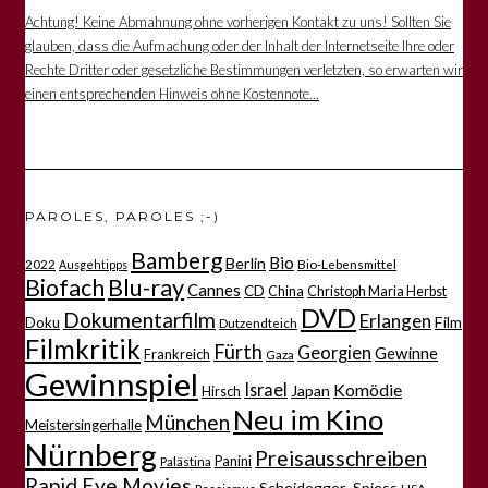
Achtung! Keine Abmahnung ohne vorherigen Kontakt zu uns! Sollten Sie
glauben, dass die Aufmachung oder der Inhalt der Internetseite Ihre oder
Rechte Dritter oder gesetzliche Bestimmungen verletzten, so erwarten wir
einen entsprechenden Hinweis ohne Kostennote...
PAROLES, PAROLES ;-)
Bamberg
Bio
Berlin
2022
Bio-Lebensmittel
Ausgehtipps
Biofach
Blu-ray
Cannes
CD
China
Christoph Maria Herbst
DVD
Dokumentarfilm
Erlangen
Film
Doku
Dutzendteich
Filmkritik
Fürth
Georgien
Gewinne
Frankreich
Gaza
Gewinnspiel
Israel
Komödie
Japan
Hirsch
Neu im Kino
München
Meistersingerhalle
Nürnberg
Preisausschreiben
Panini
Palästina
Rapid Eye Movies
Scheidegger-Spiess
Rassismus
USA