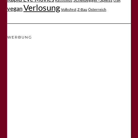
Verlosung
vegan
Volksfest
Z-Bau
Österreich
WERBUNG