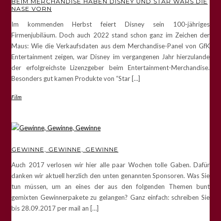
BEIM MERCHANDISE HABEN DISNEY UND STAR WARS DIE
NASE VORN
Im kommenden Herbst feiert Disney sein 100-jähriges
Firmenjubiläum. Doch auch 2022 stand schon ganz im Zeichen der
Maus: Wie die Verkaufsdaten aus dem Merchandise-Panel von GfK
Entertainment zeigen, war Disney im vergangenen Jahr hierzulande
der erfolgreichste Lizenzgeber beim Entertainment-Merchandise.
Besonders gut kamen Produkte von “Star […]
Film
GEWINNE, GEWINNE, GEWINNE
Auch 2017 verlosen wir hier alle paar Wochen tolle Gaben. Dafür
danken wir aktuell herzlich den unten genannten Sponsoren. Was Sie
tun müssen, um an eines der aus den folgenden Themen bunt
gemixten Gewinnerpakete zu gelangen? Ganz einfach: schreiben Sie
bis 28.09.2017 per mail an […]