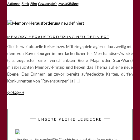
Aktionen
,
Buch
,
Film
,
Gewinnspiele
,
Musik&Bühne
MEMORY-HERAUSFORDERUNG NEU DEFINIERT
Gleich zwei aktuelle Reise- bzw. Mitbringspiele agieren kurzweilig mit
dem von Ravensburger immer lächerlicher für Merchandise-Zwecke
(u.a. zugunsten einer verschlankten Biene Maja oder Star-Wars)
missbrauchten Memory-Prinzip und heben das Thema auf eine neue
Ebene. Das Erinnern an zuvor bereits aufgedeckte Karten, dürfen
Konkurrenten von “Ravensburger” ja […]
Spiel&Sport
UNSERE KLEINE LESEECKE
Hier finden Sie regelmäßig Geschichten und Abenteuer mit der