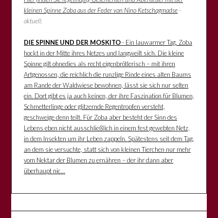
kleinen Spinne Zoba aus der Feder von Nino Ketschagmadse
-
aktuell:
DIE SPINNE UND DER MOSKITO
- Ein lauwarmer Tag. Zoba
hockt in der Mitte ihres Netzes und langweilt sich. Die kleine
Spinne gilt ohnedies als recht eigenbrötlerisch – mit ihren
Artgenossen, die reichlich die runzlige Rinde eines alten Baums
am Rande der Waldwiese bewohnen, lässt sie sich nur selten
ein. Dort gibt es ja auch keinen, der ihre Faszination für Blumen,
Schmetterlinge oder glitzernde Regentropfen versteht,
geschweige denn teilt. Für Zoba aber besteht der Sinn des
Lebens eben nicht ausschließlich in einem fest gewebten Netz,
in dem Insekten um ihr Leben zappeln. Spätestens seit dem Tag,
an dem sie versuchte, statt sich von kleinen Tierchen nur mehr
vom Nektar der Blumen zu ernähren – der ihr dann aber
überhaupt nic...