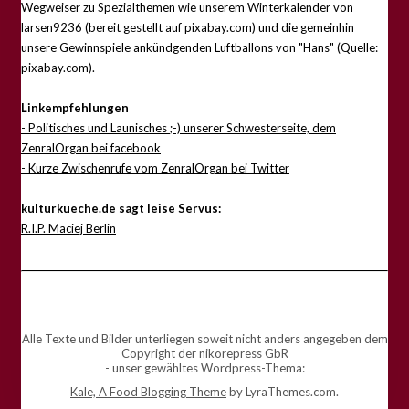
Wegweiser zu Spezialthemen wie unserem Winterkalender von
larsen9236 (bereit gestellt auf pixabay.com) und die gemeinhin
unsere Gewinnspiele ankündgenden Luftballons von "Hans" (Quelle:
pixabay.com).
Linkempfehlungen
- Politisches und Launisches ;-) unserer Schwesterseite, dem
ZenralOrgan bei facebook
- Kurze Zwischenrufe vom ZenralOrgan bei Twitter
kulturkueche.de sagt leise Servus:
R.I.P. Maciej Berlin
Alle Texte und Bilder unterliegen soweit nicht anders angegeben dem
Copyright der nikorepress GbR
- unser gewähltes Wordpress-Thema:
Kale, A Food Blogging Theme
by LyraThemes.com.