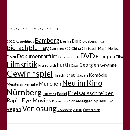
PAROLES, PAROLES ;-)
Bamberg
Bio
Berlin
2022
Bio-Lebensmittel
Ausgehtipps
Biofach
Blu-ray
Cannes
CD
China
Christoph Maria Herbst
DVD
Dokumentarfilm
Erlangen
Film
Doku
Dutzendteich
Filmkritik
Fürth
Georgien
Gewinne
Frankreich
Gaza
Gewinnspiel
Israel
Komödie
Japan
Hirsch
Neu im Kino
München
Meistersingerhalle
Nürnberg
Preisausschreiben
Panini
Palästina
Rapid Eye Movies
Scheidegger-Spiess
Rassismus
USA
Verlosung
vegan
Volksfest
Z-Bau
Österreich