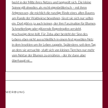
hockt in der Mitte ihres Netzes und langweilt sich. Die kleine
Spinne gilt ohnedies als recht eigenbrötlerisch – mit ihren
Artgenossen, die reichlich die runzlige Rinde eines alten Baums
am Rande der Waldwiese bewohnen, lässt sie sich nur selten
ein. Dort gibt es ja auch keinen, der ihre Faszination für Blumen,
Schmetterlinge oder glitzernde Regentropfen versteht,
geschweige denn teilt. Für Zoba aber besteht der Sinn des
Lebens eben nicht ausschließlich in einem fest gewebten Netz,
in dem Insekten um ihr Leben zappeln. Spätestens seit dem Tag,
an dem sie versuchte, statt sich von kleinen Tierchen nur mehr
vom Nektar der Blumen zu ernähren – der ihr dann aber
überhaupt nic...
WERBUNG