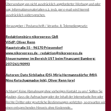
Übersendung von nicht ausdrücklich angeforderter Werbung und oder
sog. Informationsmaterialien o.ä. insb. per e-mail wird hiermit
ausdrücklich widersprochen.
Herausgeber / Postanschrift / Verantw. lt. Telemediengesetz:
Redaktionsbüro nikorepress GbR
ViSdP: Oliver Renn
Hauptstraße 55 - 96170 Priesendorf
www.nikorepress.de - redaktion@nikorepress.de
Steuernummer im Bereich UST beim Finanzamt Bamberg:
207/261/90993
Autoren: Dato Sirbiladse (DS), Mirja Hermannsdörfer (MH),
Nino Ketschagmadse (nik), Oliver Renn (ore)
Achtung! Keine Abmahnung ohne vorherigen Kontakt zu uns! Sollten Sie
glauben, dass die Aufmachung oder der Inhalt der Internetseite Ihre oder
Rechte Dritter oder gesetzliche Bestimmungen verletzten, so erwarten wir
einen entsprechenden Hinweis ohne Kostennote...