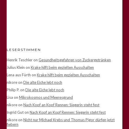
LESERSTIMMEN
Henrik Teschler
on
Gesundheitsgefahren von Zuckergetränken
Julius Klein
on
Krake hilft beim gezielten Ausschalten
Lena aus Fürth
on
Krake hilft beim gezielten Ausschalten
nikore
on
Die alte Eiche lebt noch
Philip P.
on
Die alte Eiche lebt noch
Lisa
on
Mikrokosmos und Meeresgrund
nikore
on
Nach Kopf an Kopf Rennen: Siegerin steht fest
Ingrid Gut
on
Nach Kopf an Kopf Rennen: Siegerin steht fest
nikore
on
Nicht nur Michael Krebs und Thomas Pigor dürfen jetzt
fiebern