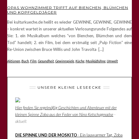
OPAS WOHNZIMMER TRIFFT AUF BIENCHEN, BLÜMCHEN
UND KOPFGELDJÄGER
Bei kulturkueche.de heißt es wieder GEWINNE, GEWINNE, GEWINNE
– konkret wartet in unserer aktuellen Verlosungsrunde Folgendes auf
Sie: 1. ein Musikalbum welches “von Bienchen, Blümchen und dem
Tod” handelt; 2. ein Film, bei dem erstmalig seit „Pulp Fiction“ eine
Re-Union zwischen Bruce Willis und John Travolta […]
Aktionen
,
Buch
,
Film
,
Gesundheit
,
Gewinnspiele
,
Küche
,
Musik&Bühne
,
Umwelt
UNSERE KLEINE LESEECKE
Hier finden Sie regelmäßig Geschichten und Abenteuer mit der
kleinen Spinne Zoba aus der Feder von Nino Ketschagmadse
-
aktuell:
DIE SPINNE UND DER MOSKITO
- Ein lauwarmer Tag. Zoba