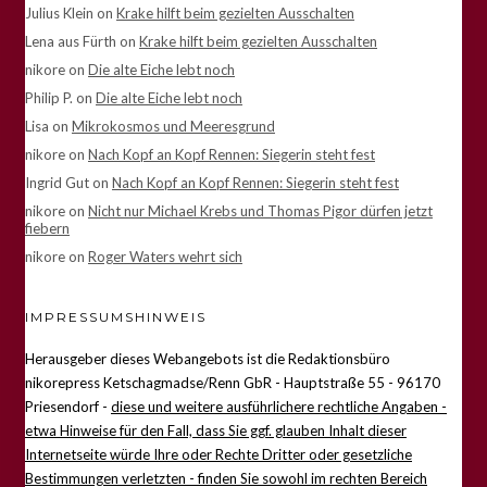
Julius Klein
on
Krake hilft beim gezielten Ausschalten
Lena aus Fürth
on
Krake hilft beim gezielten Ausschalten
nikore
on
Die alte Eiche lebt noch
Philip P.
on
Die alte Eiche lebt noch
Lisa
on
Mikrokosmos und Meeresgrund
nikore
on
Nach Kopf an Kopf Rennen: Siegerin steht fest
Ingrid Gut
on
Nach Kopf an Kopf Rennen: Siegerin steht fest
nikore
on
Nicht nur Michael Krebs und Thomas Pigor dürfen jetzt
fiebern
nikore
on
Roger Waters wehrt sich
IMPRESSUMSHINWEIS
Herausgeber dieses Webangebots ist die Redaktionsbüro
nikorepress Ketschagmadse/Renn GbR - Hauptstraße 55 - 96170
Priesendorf -
diese und weitere ausführlichere rechtliche Angaben -
etwa Hinweise für den Fall, dass Sie ggf. glauben Inhalt dieser
Internetseite würde Ihre oder Rechte Dritter oder gesetzliche
Bestimmungen verletzten - finden Sie sowohl im rechten Bereich