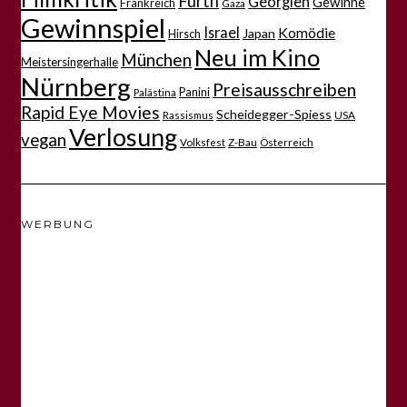
Fürth
Georgien
Gewinne
Frankreich
Gaza
Gewinnspiel
Israel
Komödie
Japan
Hirsch
Neu im Kino
München
Meistersingerhalle
Nürnberg
Preisausschreiben
Panini
Palästina
Rapid Eye Movies
Scheidegger-Spiess
Rassismus
USA
Verlosung
vegan
Volksfest
Z-Bau
Österreich
WERBUNG