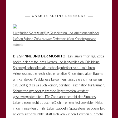
UNSERE KLEINE LESEECKE
Hier finden Sie regelmäßig Geschichten und Abenteuer mit der
kleinen Spinne Zoba aus der Feder von Nino Ketschagmadse
-
aktuell:
DIE SPINNE UND DER MOSKITO
- Ein lauwarmer Tag. Zoba
hockt in der Mitte ihres Netzes und langweilt sich. Die kleine
Spinne gilt ohnedies als recht eigenbrötlerisch – mit ihren
Artgenossen, die reichlich die runzlige Rinde eines alten Baums
am Rande der Waldwiese bewohnen, lässt sie sich nur selten
ein. Dort gibt es ja auch keinen, der ihre Faszination für Blumen,
Schmetterlinge oder glitzernde Regentropfen versteht,
geschweige denn teilt. Für Zoba aber besteht der Sinn des
Lebens eben nicht ausschließlich in einem fest gewebten Netz,
in dem Insekten um ihr Leben zappeln. Spätestens seit dem Tag,
an dem sie versuchte, statt sich von kleinen Tierchen nur mehr