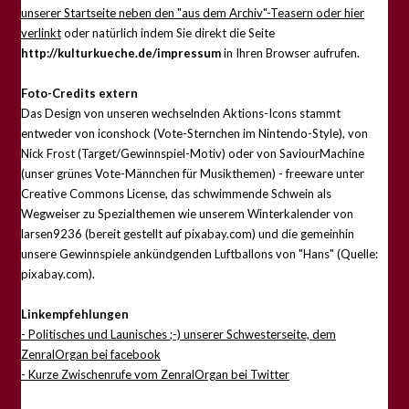
unserer Startseite neben den "aus dem Archiv"-Teasern oder hier
verlinkt
oder natürlich indem Sie direkt die Seite
http://kulturkueche.de/impressum
in Ihren Browser aufrufen.
Foto-Credits extern
Das Design von unseren wechselnden Aktions-Icons stammt
entweder von iconshock (Vote-Sternchen im Nintendo-Style), von
Nick Frost (Target/Gewinnspiel-Motiv) oder von SaviourMachine
(unser grünes Vote-Männchen für Musikthemen) - freeware unter
Creative Commons License, das schwimmende Schwein als
Wegweiser zu Spezialthemen wie unserem Winterkalender von
larsen9236 (bereit gestellt auf pixabay.com) und die gemeinhin
unsere Gewinnspiele ankündgenden Luftballons von "Hans" (Quelle:
pixabay.com).
Linkempfehlungen
- Politisches und Launisches ;-) unserer Schwesterseite, dem
ZenralOrgan bei facebook
- Kurze Zwischenrufe vom ZenralOrgan bei Twitter