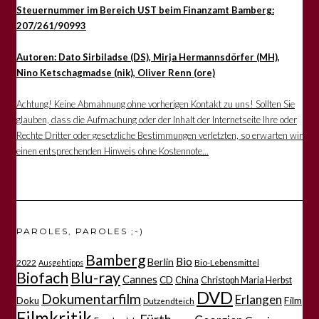
Steuernummer im Bereich UST beim Finanzamt Bamberg:
207/261/90993
Autoren: Dato Sirbiladse (DS), Mirja Hermannsdörfer (MH),
Nino Ketschagmadse (nik), Oliver Renn (ore)
Achtung! Keine Abmahnung ohne vorherigen Kontakt zu uns! Sollten Sie
glauben, dass die Aufmachung oder der Inhalt der Internetseite Ihre oder
Rechte Dritter oder gesetzliche Bestimmungen verletzten, so erwarten wir
einen entsprechenden Hinweis ohne Kostennote...
PAROLES, PAROLES ;-)
Bamberg
Bio
Berlin
2022
Bio-Lebensmittel
Ausgehtipps
Biofach
Blu-ray
Cannes
CD
China
Christoph Maria Herbst
DVD
Dokumentarfilm
Erlangen
Film
Doku
Dutzendteich
Filmkritik