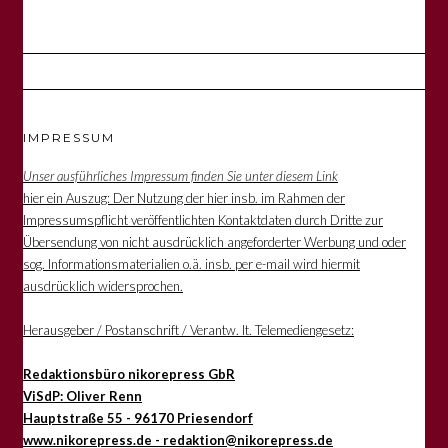
IMPRESSUM
Unser ausführliches Impressum finden Sie unter diesem Link
hier ein Auszug: Der Nutzung der hier insb. im Rahmen der
Impressumspflicht veröffentlichten Kontaktdaten durch Dritte zur
Übersendung von nicht ausdrücklich angeforderter Werbung und oder
sog. Informationsmaterialien o.ä. insb. per e-mail wird hiermit
ausdrücklich widersprochen.
Herausgeber / Postanschrift / Verantw. lt. Telemediengesetz:
Redaktionsbüro nikorepress GbR
ViSdP: Oliver Renn
Hauptstraße 55 - 96170 Priesendorf
www.nikorepress.de - redaktion@nikorepress.de