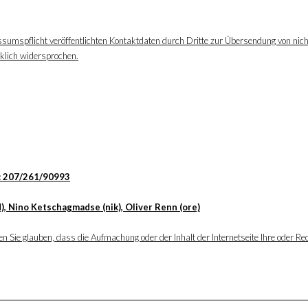
ssumspflicht veröffentlichten Kontaktdaten durch Dritte zur Übersendung von nic
cklich widersprochen.
: 207/261/90993
), Nino Ketschagmadse (nik), Oliver Renn (ore)
 Sie glauben, dass die Aufmachung oder der Inhalt der Internetseite Ihre oder Rec