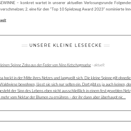
INNE – konkret wartet in unserer aktuellen Verlosungsrunde Folgendes a
se verschmelzen; 2. eine für den “Top 10 Spielzeug Award 2023” nominierte In
welt
UNSERE KLEINE LESEECKE
 kleinen Spinne Zoba aus der Feder von Nino Ketschagmadse
- aktuell:
 hockt in der Mitte ihres Netzes und langweilt sich. Die kleine Spinne gilt ohnedie
aldwiese bewohnen, lässt sie sich nur selten ein. Dort gibt es ja auch keinen, der
besteht der Sinn des Lebens eben nicht ausschließlich in einem fest gewebten Net
ur mehr vom Nektar der Blumen zu ernähren – der ihr dann aber überhaupt nic...