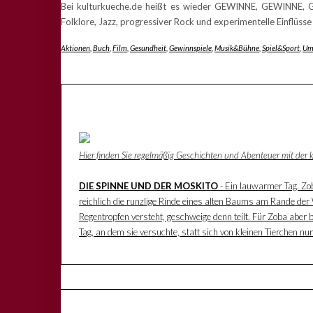
Bei kulturkueche.de heißt es wieder GEWINNE, GEWINNE, GEW
Folklore, Jazz, progressiver Rock und experimentelle Einflüs
Aktionen
,
Buch
,
Film
,
Gesundheit
,
Gewinnspiele
,
Musik&Bühne
,
Spiel&Sport
,
Um
Hier finden Sie regelmäßig Geschichten und Abenteuer mit der
DIE SPINNE UND DER MOSKITO
- Ein lauwarmer Tag. Zoba
reichlich die runzlige Rinde eines alten Baums am Rande der W
Regentropfen versteht, geschweige denn teilt. Für Zoba aber 
Tag, an dem sie versuchte, statt sich von kleinen Tierchen n