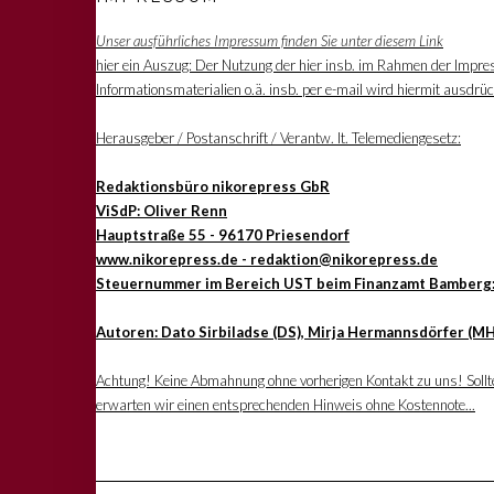
Unser ausführliches Impressum finden Sie unter diesem Link
hier ein Auszug: Der Nutzung der hier insb. im Rahmen der Impre
Informationsmaterialien o.ä. insb. per e-mail wird hiermit ausdrü
Herausgeber / Postanschrift / Verantw. lt. Telemediengesetz:
Redaktionsbüro nikorepress GbR
ViSdP: Oliver Renn
Hauptstraße 55 - 96170 Priesendorf
www.nikorepress.de - redaktion@nikorepress.de
Steuernummer im Bereich UST beim Finanzamt Bamberg
Autoren: Dato Sirbiladse (DS), Mirja Hermannsdörfer (MH
Achtung! Keine Abmahnung ohne vorherigen Kontakt zu uns! Sollten
erwarten wir einen entsprechenden Hinweis ohne Kostennote...