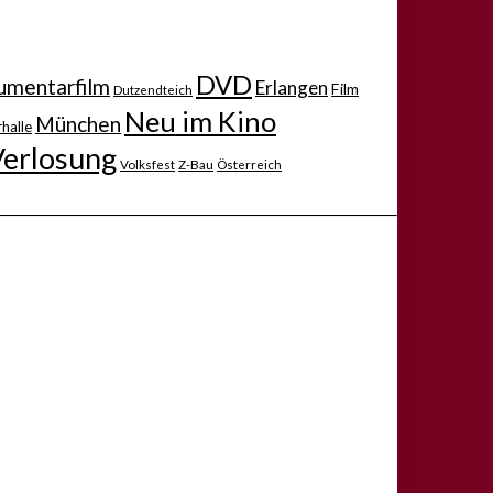
DVD
mentarfilm
Erlangen
Film
Dutzendteich
Neu im Kino
München
halle
Verlosung
Volksfest
Z-Bau
Österreich