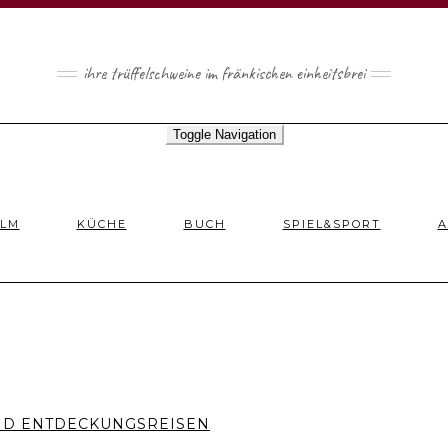
ihre trüffelschweine im fränkischen einheitsbrei
Toggle Navigation
ILM
KÜCHE
BUCH
SPIEL&SPORT
A
UND ENTDECKUNGSREISEN