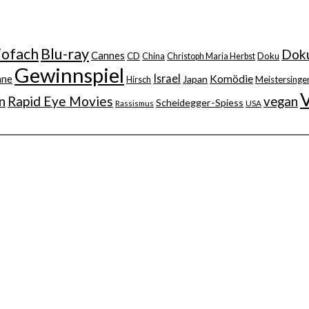
iofach
Blu-ray
Doku
Cannes
CD
China
Christoph Maria Herbst
Doku
Gewinnspiel
Israel
nne
Komödie
Japan
Hirsch
Meistersinger
n
Rapid Eye Movies
vegan
Scheidegger-Spiess
Rassismus
USA