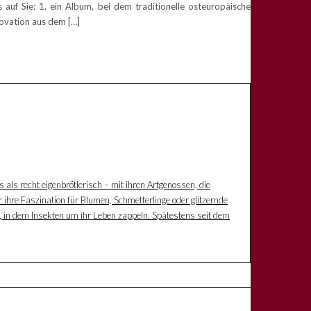
uf Sie: 1. ein Album, bei dem traditionelle osteuropäische
novation aus dem […]
s als recht eigenbrötlerisch – mit ihren Artgenossen, die
 ihre Faszination für Blumen, Schmetterlinge oder glitzernde
z, in dem Insekten um ihr Leben zappeln. Spätestens seit dem