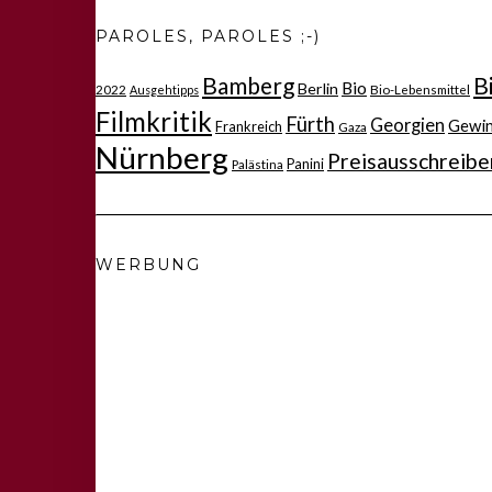
PAROLES, PAROLES ;-)
Bamberg
B
Bio
Berlin
2022
Bio-Lebensmittel
Ausgehtipps
Filmkritik
Fürth
Georgien
Gewi
Frankreich
Gaza
Nürnberg
Preisausschreibe
Panini
Palästina
WERBUNG