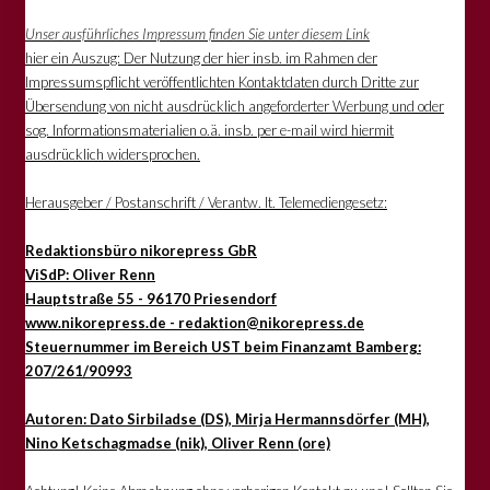
Unser ausführliches Impressum finden Sie unter diesem Link
hier ein Auszug: Der Nutzung der hier insb. im Rahmen der
Impressumspflicht veröffentlichten Kontaktdaten durch Dritte zur
Übersendung von nicht ausdrücklich angeforderter Werbung und oder
sog. Informationsmaterialien o.ä. insb. per e-mail wird hiermit
ausdrücklich widersprochen.
Herausgeber / Postanschrift / Verantw. lt. Telemediengesetz:
Redaktionsbüro nikorepress GbR
ViSdP: Oliver Renn
Hauptstraße 55 - 96170 Priesendorf
www.nikorepress.de - redaktion@nikorepress.de
Steuernummer im Bereich UST beim Finanzamt Bamberg:
207/261/90993
Autoren: Dato Sirbiladse (DS), Mirja Hermannsdörfer (MH),
Nino Ketschagmadse (nik), Oliver Renn (ore)