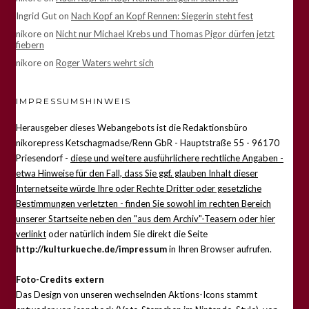
Ingrid Gut
on
Nach Kopf an Kopf Rennen: Siegerin steht fest
nikore
on
Nicht nur Michael Krebs und Thomas Pigor dürfen jetzt
fiebern
nikore
on
Roger Waters wehrt sich
IMPRESSUMSHINWEIS
Herausgeber dieses Webangebots ist die Redaktionsbüro
nikorepress Ketschagmadse/Renn GbR - Hauptstraße 55 - 96170
Priesendorf -
diese und weitere ausführlichere rechtliche Angaben -
etwa Hinweise für den Fall, dass Sie ggf. glauben Inhalt dieser
Internetseite würde Ihre oder Rechte Dritter oder gesetzliche
Bestimmungen verletzten - finden Sie sowohl im rechten Bereich
unserer Startseite neben den "aus dem Archiv"-Teasern oder hier
verlinkt
oder natürlich indem Sie direkt die Seite
http://kulturkueche.de/impressum
in Ihren Browser aufrufen.
Foto-Credits extern
Das Design von unseren wechselnden Aktions-Icons stammt