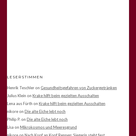
LESERSTIMMEN
Henrik Teschler
on
Gesundheitsgefahren von Zuckergetränken
Julius Klein
on
Krake hilft beim gezielten Ausschalten
Lena aus Fürth
on
Krake hilft beim gezielten Ausschalten
nikore
on
Die alte Eiche lebt noch
Philip P.
on
Die alte Eiche lebt noch
Lisa
on
Mikrokosmos und Meeresgrund
nikore
on
Nach Kopf an Kopf Rennen: Siegerin steht fest