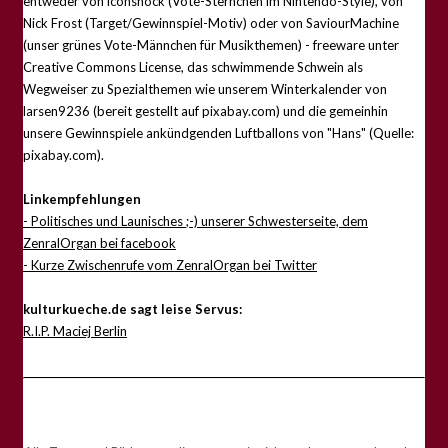
entweder von iconshock (Vote-Sternchen im Nintendo-Style), von
Nick Frost (Target/Gewinnspiel-Motiv) oder von SaviourMachine
(unser grünes Vote-Männchen für Musikthemen) - freeware unter
Creative Commons License, das schwimmende Schwein als
Wegweiser zu Spezialthemen wie unserem Winterkalender von
larsen9236 (bereit gestellt auf pixabay.com) und die gemeinhin
unsere Gewinnspiele ankündgenden Luftballons von "Hans" (Quelle:
pixabay.com).
Linkempfehlungen
- Politisches und Launisches ;-) unserer Schwesterseite, dem
ZenralOrgan bei facebook
- Kurze Zwischenrufe vom ZenralOrgan bei Twitter
kulturkueche.de sagt leise Servus:
R.I.P. Maciej Berlin