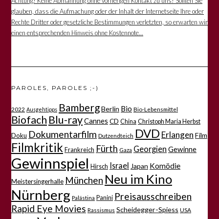
Achtung! Keine Abmahnung ohne vorherigen Kontakt zu uns! Sollten Sie
glauben, dass die Aufmachung oder der Inhalt der Internetseite Ihre oder
Rechte Dritter oder gesetzliche Bestimmungen verletzten, so erwarten wir
einen entsprechenden Hinweis ohne Kostennote...
PAROLES, PAROLES ;-)
Bamberg
Bio
Berlin
2022
Bio-Lebensmittel
Ausgehtipps
Biofach
Blu-ray
Cannes
CD
China
Christoph Maria Herbst
DVD
Dokumentarfilm
Erlangen
Film
Doku
Dutzendteich
Filmkritik
Fürth
Georgien
Gewinne
Frankreich
Gaza
Gewinnspiel
Israel
Komödie
Japan
Hirsch
Neu im Kino
München
Meistersingerhalle
Nürnberg
Preisausschreiben
Panini
Palästina
Rapid Eye Movies
Scheidegger-Spiess
Rassismus
USA