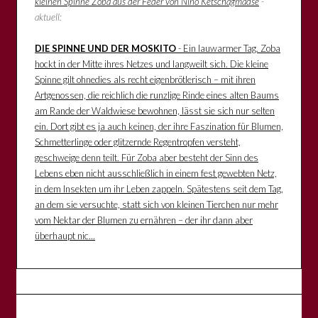
kleinen Spinne Zoba aus der Feder von Nino Ketschagmadse
-
aktuell:
DIE SPINNE UND DER MOSKITO
- Ein lauwarmer Tag. Zoba
hockt in der Mitte ihres Netzes und langweilt sich. Die kleine
Spinne gilt ohnedies als recht eigenbrötlerisch – mit ihren
Artgenossen, die reichlich die runzlige Rinde eines alten Baums
am Rande der Waldwiese bewohnen, lässt sie sich nur selten
ein. Dort gibt es ja auch keinen, der ihre Faszination für Blumen,
Schmetterlinge oder glitzernde Regentropfen versteht,
geschweige denn teilt. Für Zoba aber besteht der Sinn des
Lebens eben nicht ausschließlich in einem fest gewebten Netz,
in dem Insekten um ihr Leben zappeln. Spätestens seit dem Tag,
an dem sie versuchte, statt sich von kleinen Tierchen nur mehr
vom Nektar der Blumen zu ernähren – der ihr dann aber
überhaupt nic...