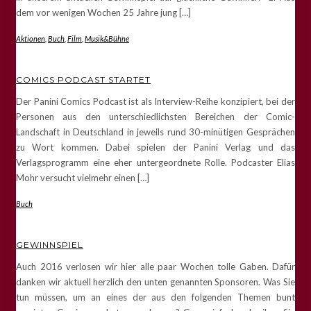
dem vor wenigen Wochen 25 Jahre jung […]
Aktionen
,
Buch
,
Film
,
Musik&Bühne
COMICS PODCAST STARTET
Der Panini Comics Podcast ist als Interview-Reihe konzipiert, bei der
Personen aus den unterschiedlichsten Bereichen der Comic-
Landschaft in Deutschland in jeweils rund 30-minütigen Gesprächen
zu Wort kommen. Dabei spielen der Panini Verlag und das
Verlagsprogramm eine eher untergeordnete Rolle. Podcaster Elias
Mohr versucht vielmehr einen […]
Buch
GEWINNSPIEL
Auch 2016 verlosen wir hier alle paar Wochen tolle Gaben. Dafür
danken wir aktuell herzlich den unten genannten Sponsoren. Was Sie
tun müssen, um an eines der aus den folgenden Themen bunt