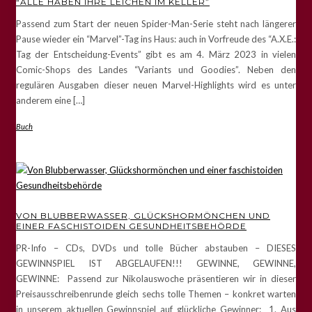
“ALLE HABEN IHRE LEICHEN IM KELLER”
Passend zum Start der neuen Spider-Man-Serie steht nach längerer
Pause wieder ein “Marvel”-Tag ins Haus: auch in Vorfreude des “A.X.E.:
Tag der Entscheidung-Events” gibt es am 4. März 2023 in vielen
Comic-Shops des Landes “Variants und Goodies”. Neben den
regulären Ausgaben dieser neuen Marvel-Highlights wird es unter
anderem eine […]
Buch
VON BLUBBERWASSER, GLÜCKSHORMÖNCHEN UND
EINER FASCHISTOIDEN GESUNDHEITSBEHÖRDE
PR-Info – CDs, DVDs und tolle Bücher abstauben – DIESES
GEWINNSPIEL IST ABGELAUFEN!!! GEWINNE, GEWINNE,
GEWINNE: Passend zur Nikolauswoche präsentieren wir in dieser
Preisausschreibenrunde gleich sechs tolle Themen – konkret warten
in unserem aktuellen Gewinnspiel auf glückliche Gewinner: 1. Aus