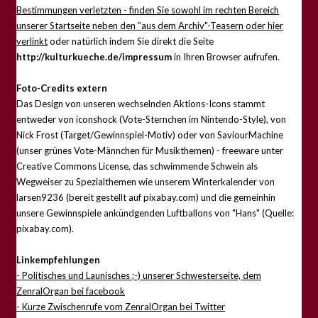
Bestimmungen verletzten - finden Sie sowohl im rechten Bereich
unserer Startseite neben den "aus dem Archiv"-Teasern oder hier
verlinkt
oder natürlich indem Sie direkt die Seite
http://kulturkueche.de/impressum
in Ihren Browser aufrufen.
Foto-Credits extern
Das Design von unseren wechselnden Aktions-Icons stammt
entweder von iconshock (Vote-Sternchen im Nintendo-Style), von
Nick Frost (Target/Gewinnspiel-Motiv) oder von SaviourMachine
(unser grünes Vote-Männchen für Musikthemen) - freeware unter
Creative Commons License, das schwimmende Schwein als
Wegweiser zu Spezialthemen wie unserem Winterkalender von
larsen9236 (bereit gestellt auf pixabay.com) und die gemeinhin
unsere Gewinnspiele ankündgenden Luftballons von "Hans" (Quelle:
pixabay.com).
Linkempfehlungen
- Politisches und Launisches ;-) unserer Schwesterseite, dem
ZenralOrgan bei facebook
- Kurze Zwischenrufe vom ZenralOrgan bei Twitter