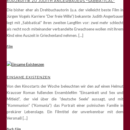
KURZKRITIK ZU JUDITH ANGERBAUERS “SABBATICAL”
Die bisher eher als Drehbuchautorin (u.a. der vielleicht beste Film in
Jürgen Vogels Karriere “Der freie Wille”) bekannte Judith Angerbauer
legt mit „Sabbatical“ ihren zweiten Langfilm vor: zwei mehr schlecht
als recht noch miteinander verbandelte Erwachsene wollen mit ihrem
Kind eine Auszeit in Griechenland nehmen. […]
Film
EINSAME EXISTENZEN
Von den Kinostarts der Woche beleuchten wir den auf einen Helmut
Krausser Roman fußenden Ensemblefilm “Einsamkeit und Sex und
Mitleid”, der viel über die “deutsche Seele” aussagt, und mit
“Kommunion” (“Komunia”) das Portrait einer polnischen Familie in
prekärer Lebenslage. Ein Filmtitel der unverkennbar mit dem
Versmaß […]
Buch
,
Film