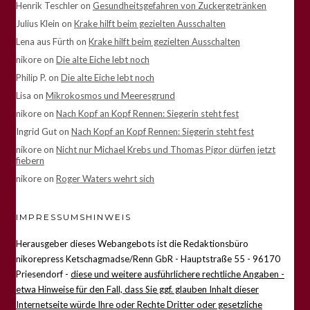
Henrik Teschler
on
Gesundheitsgefahren von Zuckergetränken
Julius Klein
on
Krake hilft beim gezielten Ausschalten
Lena aus Fürth
on
Krake hilft beim gezielten Ausschalten
nikore
on
Die alte Eiche lebt noch
Philip P.
on
Die alte Eiche lebt noch
Lisa
on
Mikrokosmos und Meeresgrund
nikore
on
Nach Kopf an Kopf Rennen: Siegerin steht fest
Ingrid Gut
on
Nach Kopf an Kopf Rennen: Siegerin steht fest
nikore
on
Nicht nur Michael Krebs und Thomas Pigor dürfen jetzt
fiebern
nikore
on
Roger Waters wehrt sich
IMPRESSUMSHINWEIS
Herausgeber dieses Webangebots ist die Redaktionsbüro
nikorepress Ketschagmadse/Renn GbR - Hauptstraße 55 - 96170
Priesendorf -
diese und weitere ausführlichere rechtliche Angaben -
etwa Hinweise für den Fall, dass Sie ggf. glauben Inhalt dieser
Internetseite würde Ihre oder Rechte Dritter oder gesetzliche