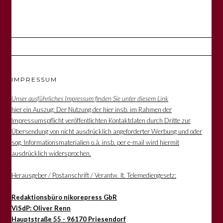
IMPRESSUM
Unser ausführliches Impressum finden Sie unter diesem Link
hier ein Auszug: Der Nutzung der hier insb. im Rahmen der
Impressumspflicht veröffentlichten Kontaktdaten durch Dritte zur
Übersendung von nicht ausdrücklich angeforderter Werbung und oder
sog. Informationsmaterialien o.ä. insb. per e-mail wird hiermit
ausdrücklich widersprochen.
Herausgeber / Postanschrift / Verantw. lt. Telemediengesetz:
Redaktionsbüro nikorepress GbR
ViSdP: Oliver Renn
Hauptstraße 55 - 96170 Priesendorf