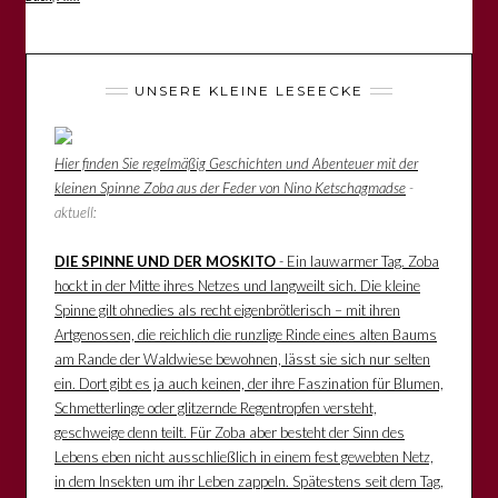
UNSERE KLEINE LESEECKE
Hier finden Sie regelmäßig Geschichten und Abenteuer mit der
kleinen Spinne Zoba aus der Feder von Nino Ketschagmadse
-
aktuell:
DIE SPINNE UND DER MOSKITO
- Ein lauwarmer Tag. Zoba
hockt in der Mitte ihres Netzes und langweilt sich. Die kleine
Spinne gilt ohnedies als recht eigenbrötlerisch – mit ihren
Artgenossen, die reichlich die runzlige Rinde eines alten Baums
am Rande der Waldwiese bewohnen, lässt sie sich nur selten
ein. Dort gibt es ja auch keinen, der ihre Faszination für Blumen,
Schmetterlinge oder glitzernde Regentropfen versteht,
geschweige denn teilt. Für Zoba aber besteht der Sinn des
Lebens eben nicht ausschließlich in einem fest gewebten Netz,
in dem Insekten um ihr Leben zappeln. Spätestens seit dem Tag,