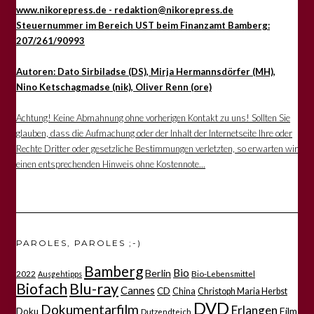
www.nikorepress.de - redaktion@nikorepress.de
Steuernummer im Bereich UST beim Finanzamt Bamberg:
207/261/90993
Autoren: Dato Sirbiladse (DS), Mirja Hermannsdörfer (MH),
Nino Ketschagmadse (nik), Oliver Renn (ore)
Achtung! Keine Abmahnung ohne vorherigen Kontakt zu uns! Sollten Sie
glauben, dass die Aufmachung oder der Inhalt der Internetseite Ihre oder
Rechte Dritter oder gesetzliche Bestimmungen verletzten, so erwarten wir
einen entsprechenden Hinweis ohne Kostennote...
PAROLES, PAROLES ;-)
Bamberg
Bio
Berlin
2022
Bio-Lebensmittel
Ausgehtipps
Biofach
Blu-ray
Cannes
CD
China
Christoph Maria Herbst
DVD
Dokumentarfilm
Erlangen
Film
Doku
Dutzendteich