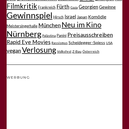
Filmkritik
Fürth
Georgien
Gewinne
Frankreich
Gaza
Gewinnspiel
Israel
Komödie
Japan
Hirsch
Neu im Kino
München
Meistersingerhalle
Nürnberg
Preisausschreiben
Panini
Palästina
Rapid Eye Movies
Scheidegger-Spiess
Rassismus
USA
Verlosung
vegan
Volksfest
Z-Bau
Österreich
WERBUNG