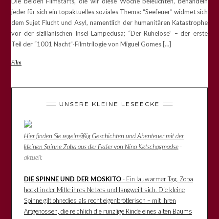
Die beiden Filmstarts, die wir diese Woche beleuchten, behandeln
jeder für sich ein topaktuelles soziales Thema: “Seefeuer” widmet sich
dem Sujet Flucht und Asyl, namentlich der humanitären Katastrophe
vor der sizilianischen Insel Lampedusa; “Der Ruhelose” – der erste
Teil der “1001 Nacht”-Filmtrilogie von Miguel Gomes […]
Film
UNSERE KLEINE LESEECKE
Hier finden Sie regelmäßig Geschichten und Abenteuer mit der
kleinen Spinne Zoba aus der Feder von Nino Ketschagmadse
-
aktuell:
DIE SPINNE UND DER MOSKITO
- Ein lauwarmer Tag. Zoba
hockt in der Mitte ihres Netzes und langweilt sich. Die kleine
Spinne gilt ohnedies als recht eigenbrötlerisch – mit ihren
Artgenossen, die reichlich die runzlige Rinde eines alten Baums