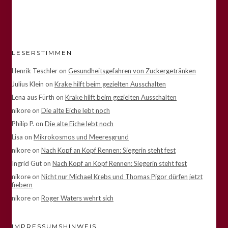
LESERSTIMMEN
Henrik Teschler
on
Gesundheitsgefahren von Zuckergetränken
Julius Klein
on
Krake hilft beim gezielten Ausschalten
Lena aus Fürth
on
Krake hilft beim gezielten Ausschalten
nikore
on
Die alte Eiche lebt noch
Philip P.
on
Die alte Eiche lebt noch
Lisa
on
Mikrokosmos und Meeresgrund
nikore
on
Nach Kopf an Kopf Rennen: Siegerin steht fest
Ingrid Gut
on
Nach Kopf an Kopf Rennen: Siegerin steht fest
nikore
on
Nicht nur Michael Krebs und Thomas Pigor dürfen jetzt
fiebern
nikore
on
Roger Waters wehrt sich
IMPRESSUMSHINWEIS