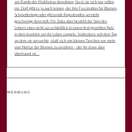
am Rande der Waldwiese bewohnen, lässt sie sich nur selten
ein. Dort gibt es ja auch keinen, der ihre Faszination für Blumen,
Schmetterlinge oder glitzernde Regentropfen versteht,
geschweige denn teilt. Für Zoba aber besteht der Sinn des
Lebens eben nicht ausschließlich in einem fest gewebten Netz,
in dem Insekten um ihr Leben zappeln. Spätestens seit dem Tag,
an dem sie versuchte, statt sich von kleinen Tierchen nur mehr
vom Nektar der Blumen zu ernähren – der ihr dann aber
überhaupt nic...
WERBUNG