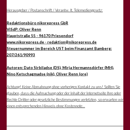
Herausgeber / Postanschrift / Verantw. lt. Telemediengesetz:
Redaktionsbüro nikorepress GbR
ViSdP: Oliver Renn
Hauptstraße 55 - 96170 Priesendorf
www.nikorepress.de - redaktion@nikorepress.de
Steuernummer im Bereich UST beim Finanzamt Bamberg:
207/261/90993
Autoren: Dato Sirbiladse (DS), Mirja Hermannsdörfer (MH),
Nino Ketschagmadse (nik), Oliver Renn (ore)
Achtung! Keine Abmahnung ohne vorherigen Kontakt zu uns! Sollten Sie
glauben, dass die Aufmachung oder der Inhalt der Internetseite Ihre oder
Rechte Dritter oder gesetzliche Bestimmungen verletzten, so erwarten wir
einen entsprechenden Hinweis ohne Kostennote...