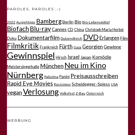
PAROLES, PAROLES ;-)
Bamberg
Bio
Berlin
2022
Bio-Lebensmittel
Ausgehtipps
Biofach
Blu-ray
Cannes
CD
China
Christoph Maria Herbst
DVD
Dokumentarfilm
Erlangen
Film
Doku
Dutzendteich
Filmkritik
Fürth
Georgien
Gewinne
Frankreich
Gaza
Gewinnspiel
Israel
Komödie
Japan
Hirsch
Neu im Kino
München
Meistersingerhalle
Nürnberg
Preisausschreiben
Panini
Palästina
Rapid Eye Movies
Scheidegger-Spiess
Rassismus
USA
Verlosung
vegan
Volksfest
Z-Bau
Österreich
WERBUNG