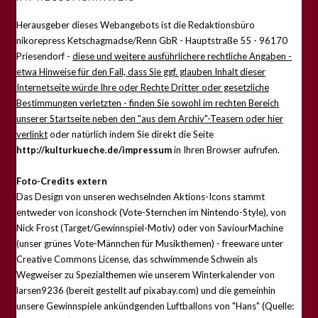
Herausgeber dieses Webangebots ist die Redaktionsbüro
nikorepress Ketschagmadse/Renn GbR - Hauptstraße 55 - 96170
Priesendorf -
diese und weitere ausführlichere rechtliche Angaben -
etwa Hinweise für den Fall, dass Sie ggf. glauben Inhalt dieser
Internetseite würde Ihre oder Rechte Dritter oder gesetzliche
Bestimmungen verletzten - finden Sie sowohl im rechten Bereich
unserer Startseite neben den "aus dem Archiv"-Teasern oder hier
verlinkt
oder natürlich indem Sie direkt die Seite
http://kulturkueche.de/impressum
in Ihren Browser aufrufen.
Foto-Credits extern
Das Design von unseren wechselnden Aktions-Icons stammt
entweder von iconshock (Vote-Sternchen im Nintendo-Style), von
Nick Frost (Target/Gewinnspiel-Motiv) oder von SaviourMachine
(unser grünes Vote-Männchen für Musikthemen) - freeware unter
Creative Commons License, das schwimmende Schwein als
Wegweiser zu Spezialthemen wie unserem Winterkalender von
larsen9236 (bereit gestellt auf pixabay.com) und die gemeinhin
unsere Gewinnspiele ankündgenden Luftballons von "Hans" (Quelle: