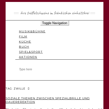
ihre trüffelschweine im fränkischen einheitsbrei
Toggle Navigation
MUSIK&BÜHNE
FILM
KÜCHE
BUCH
SPIEL&SPORT
AKTIONEN
TAG: ZWILLE
SOZIALE THEMEN ZWISCHEN SPEZIALBRILLE UND
DAUEREREKTION