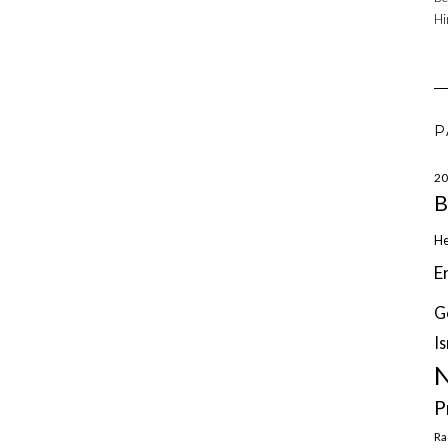
Hi
P
20
B
He
E
G
Is
N
P
Ra