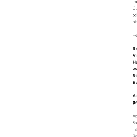
Im
Üb
od
hi
He
R
Vi
Ha
ww
S
B
Au
(M
Ac
So
In
Be