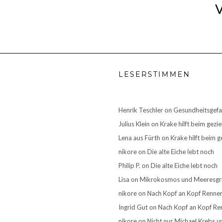
V
LESERSTIMMEN
Henrik Teschler
on
Gesundheitsgefa
Julius Klein
on
Krake hilft beim gezi
Lena aus Fürth
on
Krake hilft beim g
nikore
on
Die alte Eiche lebt noch
Philip P.
on
Die alte Eiche lebt noch
Lisa
on
Mikrokosmos und Meeresg
nikore
on
Nach Kopf an Kopf Rennen:
Ingrid Gut
on
Nach Kopf an Kopf Ren
nikore
on
Nicht nur Michael Krebs u