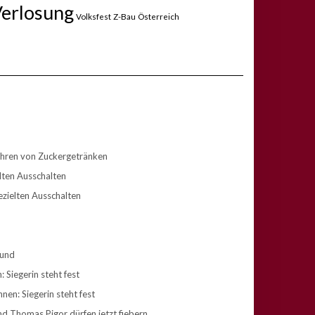
erlosung
Volksfest
Z-Bau
Österreich
hren von Zuckergetränken
elten Ausschalten
ezielten Ausschalten
rund
 Siegerin steht fest
nen: Siegerin steht fest
nd Thomas Pigor dürfen jetzt fiebern