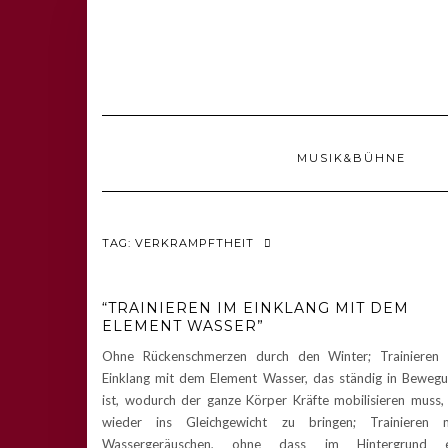
MUSIK&BÜHNE
TAG: VERKRAMPFTHEIT
“TRAINIEREN IM EINKLANG MIT DEM
ELEMENT WASSER”
Ohne Rückenschmerzen durch den Winter; Trainieren
Einklang mit dem Element Wasser, das ständig in Beweg
ist, wodurch der ganze Körper Kräfte mobilisieren muss,
wieder ins Gleichgewicht zu bringen; Trainieren m
Wassergeräuschen, ohne dass im Hintergrund e