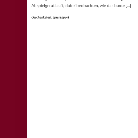
Abspielgerät läuft; dabei beobachten, wie das bunte […]
Geschenketest
,
Spiel&Sport