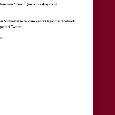
ons von "Hans" (Quelle: pixabay.com).
serer Schwesterseite, dem ZenralOrgan bei facebook
an bei Twitter
s: