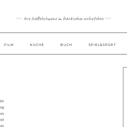
ihre trüffelschweine im fränkischen einheitsbrei
FILM
KÜCHE
BUCH
SPIEL&SPORT
 im
ung
 es
it
in