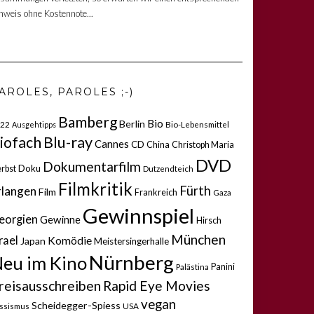
nweis ohne Kostennote...
AROLES, PAROLES ;-)
Bamberg
Bio
Berlin
22
Bio-Lebensmittel
Ausgehtipps
iofach
Blu-ray
Cannes
CD
China
Christoph Maria
DVD
Dokumentarfilm
rbst
Doku
Dutzendteich
Filmkritik
Fürth
rlangen
Film
Frankreich
Gaza
Gewinnspiel
eorgien
Gewinne
Hirsch
München
rael
Komödie
Japan
Meistersingerhalle
Nürnberg
eu im Kino
Panini
Palästina
reisausschreiben
Rapid Eye Movies
vegan
Scheidegger-Spiess
ssismus
USA