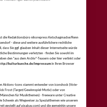
st die Redaktionsbüro nikorepress Ketschagmadse/Renn
sendorf -
diese und weitere ausführlichere rechtliche
, dass Sie ggf. glauben Inhalt dieser Internetseite würde
zliche Bestimmungen verletzten - finden Sie sowohl im
neben den "aus dem Archiv"-Teasern oder hier verlinkt
oder
http://kulturkueche.de/impressum
in Ihren Browser
n Aktions-Icons stammt entweder von iconshock (Vote-
Nick Frost (Target/Gewinnspiel-Motiv) oder von
-Männchen für Musikthemen) - freeware unter Creative
 Schwein als Wegweiser zu Spezialthemen wie unserem
eit gestellt auf pixabay.com) und die gemeinhin unsere