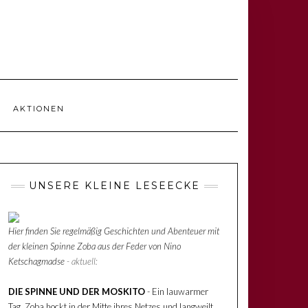
AKTIONEN
UNSERE KLEINE LESEECKE
Hier finden Sie regelmäßig Geschichten und Abenteuer mit
der kleinen Spinne Zoba aus der Feder von Nino
Ketschagmadse
- aktuell:
DIE SPINNE UND DER MOSKITO
- Ein lauwarmer
Tag. Zoba hockt in der Mitte ihres Netzes und langweilt