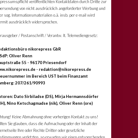
pressumspflicht veröffentlichten Kontaktdaten durch Dritte zur
ersendung von nicht ausdrücklich angeforderter Werbung und
er sog. Informationsmaterialien o.ä. insb. per e-mail wird
ermit ausdrücklich widersprochen.
rausgeber / Postanschrift / Verantw. lt. Telemediengesetz:
edaktionsbüro nikorepress GbR
SdP: Oliver Renn
uptstraße 55 - 96170 Priesendorf
w.nikorepress.de - redaktion@nikorepress.de
teuernummer im Bereich UST beim Finanzamt
amberg: 207/261/90993
toren: Dato Sirbiladse (DS), Mirja Hermannsdörfer
H), Nino Ketschagmadse (nik), Oliver Renn (ore)
htung! Keine Abmahnung ohne vorherigen Kontakt zu uns!
llten Sie glauben, dass die Aufmachung oder der Inhalt der
ternetseite Ihre oder Rechte Dritter oder gesetzliche
stimmungen verletzten, so erwarten wir einen entsprechenden