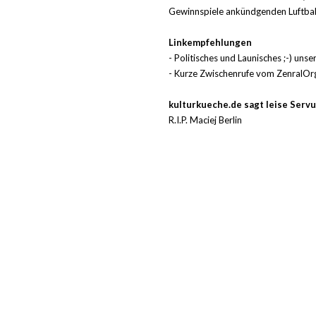
Gewinnspiele ankündgenden Luftball
Linkempfehlungen
- Politisches und Launisches ;-) un
- Kurze Zwischenrufe vom ZenralOrg
kulturkueche.de sagt leise Servu
R.I.P. Maciej Berlin