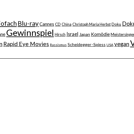
iofach
Blu-ray
Doku
Cannes
CD
China
Christoph Maria Herbst
Doku
Gewinnspiel
Israel
nne
Komödie
Japan
Hirsch
Meistersinger
n
Rapid Eye Movies
vegan
Scheidegger-Spiess
Rassismus
USA