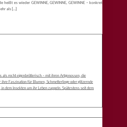
he.de heißt es wieder GEWINNE, GEWINNE, GEWINNE – konkret
ehr als […]
s als recht eigenbrötlerisch – mit ihren Artgenossen, die
 ihre Faszination für Blumen, Schmetterlinge oder glitzernde
z, in dem Insekten um ihr Leben zappeln. Spätestens seit dem