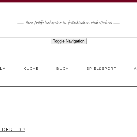
ihre trüffelschweine im fränkischen einheitsbrei
Toggle Navigation
ILM
KÜCHE
BUCH
SPIEL&SPORT
A
 DER FDP