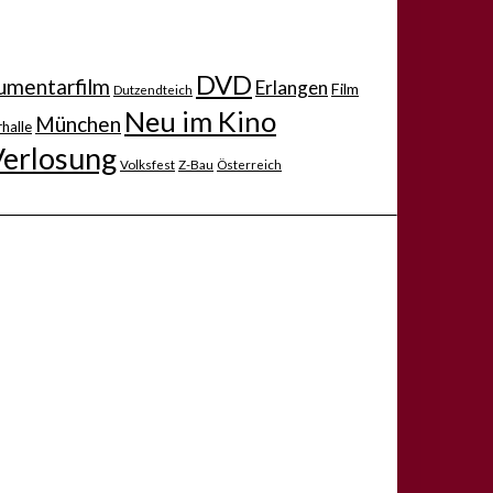
DVD
mentarfilm
Erlangen
Film
Dutzendteich
Neu im Kino
München
halle
Verlosung
Volksfest
Z-Bau
Österreich