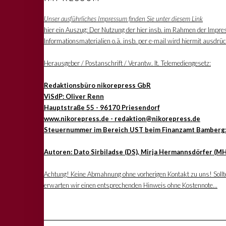
Unser ausführliches Impressum finden Sie unter diesem Link
hier ein Auszug: Der Nutzung der hier insb. im Rahmen der Impre
Informationsmaterialien o.ä. insb. per e-mail wird hiermit ausdrü
Herausgeber / Postanschrift / Verantw. lt. Telemediengesetz:
Redaktionsbüro nikorepress GbR
ViSdP: Oliver Renn
Hauptstraße 55 - 96170 Priesendorf
www.nikorepress.de - redaktion@nikorepress.de
Steuernummer im Bereich UST beim Finanzamt Bamberg
Autoren: Dato Sirbiladse (DS), Mirja Hermannsdörfer (MH
Achtung! Keine Abmahnung ohne vorherigen Kontakt zu uns! Sollten
erwarten wir einen entsprechenden Hinweis ohne Kostennote...