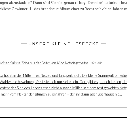
ngen abzustauben? Dann sind Sie hier genau richtig! Denn bei kulturkuec
ckliche Gewinner: 1. das brandneue Album einer zu Recht seit vielen Jahren m
UNSERE KLEINE LESEECKE
 kleinen Spinne Zoba aus der Feder von Nino Ketschagmadse
- aktuell:
 hockt in der Mitte ihres Netzes und langweilt sich. Die kleine Spinne gilt ohnedie
aldwiese bewohnen, lässt sie sich nur selten ein. Dort gibt es ja auch keinen, der
besteht der Sinn des Lebens eben nicht ausschließlich in einem fest gewebten Net
ur mehr vom Nektar der Blumen zu ernähren – der ihr dann aber überhaupt nic...