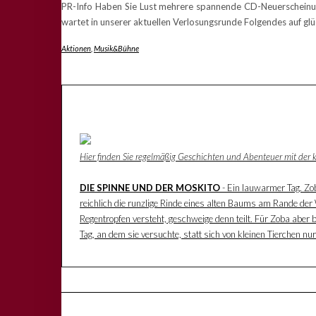
PR-Info Haben Sie Lust mehrere spannende CD-Neuerscheinu
wartet in unserer aktuellen Verlosungsrunde Folgendes auf glü
Aktionen
,
Musik&Bühne
Hier finden Sie regelmäßig Geschichten und Abenteuer mit der
DIE SPINNE UND DER MOSKITO
- Ein lauwarmer Tag. Zoba
reichlich die runzlige Rinde eines alten Baums am Rande der W
Regentropfen versteht, geschweige denn teilt. Für Zoba aber 
Tag, an dem sie versuchte, statt sich von kleinen Tierchen n