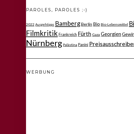
PAROLES, PAROLES ;-)
Bamberg
B
Bio
Berlin
2022
Bio-Lebensmittel
Ausgehtipps
Filmkritik
Fürth
Georgien
Gewi
Frankreich
Gaza
Nürnberg
Preisausschreibe
Panini
Palästina
WERBUNG