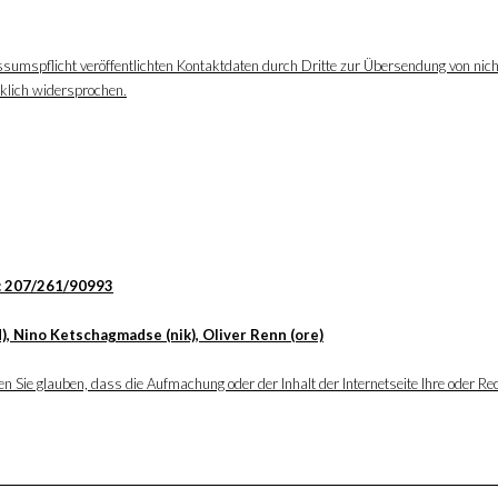
ssumspflicht veröffentlichten Kontaktdaten durch Dritte zur Übersendung von nic
cklich widersprochen.
: 207/261/90993
), Nino Ketschagmadse (nik), Oliver Renn (ore)
 Sie glauben, dass die Aufmachung oder der Inhalt der Internetseite Ihre oder Rec