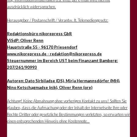
ausdrücklich widersprochen.
Herausgeber / Postanschrift / Verantw. lt. Telemediengesetz:
Redaktionsbüro nikorepress GbR
ViSdP: Oliver Renn
Hauptstraße 55 - 96170 Priesendorf
www.nikorepress.de - redaktion@nikorepress.de
Steuernummer im Bereich UST beim Finanzamt Bamberg:
207/261/90993
Autoren: Dato Sirbiladse (DS), Mirja Hermannsdörfer (MH),
Nino Ketschagmadse (nik), Oliver Renn (ore)
Achtung! Keine Abmahnung ohne vorherigen Kontakt zu uns! Sollten Sie
glauben, dass die Aufmachung oder der Inhalt der Internetseite Ihre oder
Rechte Dritter oder gesetzliche Bestimmungen verletzten, so erwarten wir
einen entsprechenden Hinweis ohne Kostennote...