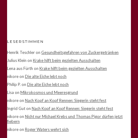
LESERSTIMMEN
Henrik Teschler
on
Gesundheitsgefahren von Zuckergetränken
Julius Klein
on
Krake hilft beim gezielten Ausschalten
Lena aus Fürth
on
Krake hilft beim gezielten Ausschalten
nikore
on
Die alte Eiche lebt noch
Philip P.
on
Die alte Eiche lebt noch
Lisa
on
Mikrokosmos und Meeresgrund
nikore
on
Nach Kopf an Kopf Rennen: Siegerin steht fest
Ingrid Gut
on
Nach Kopf an Kopf Rennen: Siegerin steht fest
nikore
on
Nicht nur Michael Krebs und Thomas Pigor dürfen jetzt
fiebern
nikore
on
Roger Waters wehrt sich