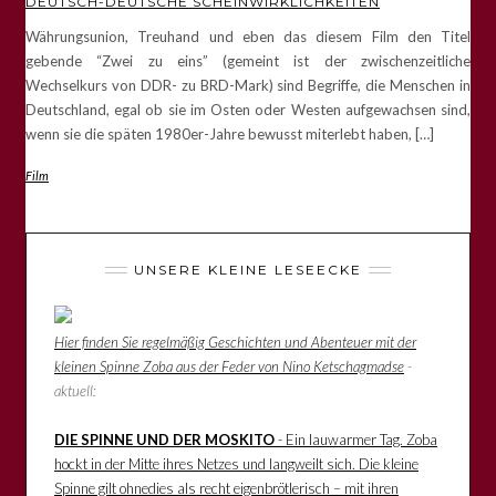
DEUTSCH-DEUTSCHE SCHEINWIRKLICHKEITEN
Währungsunion, Treuhand und eben das diesem Film den Titel
gebende “Zwei zu eins” (gemeint ist der zwischenzeitliche
Wechselkurs von DDR- zu BRD-Mark) sind Begriffe, die Menschen in
Deutschland, egal ob sie im Osten oder Westen aufgewachsen sind,
wenn sie die späten 1980er-Jahre bewusst miterlebt haben, […]
Film
UNSERE KLEINE LESEECKE
Hier finden Sie regelmäßig Geschichten und Abenteuer mit der
kleinen Spinne Zoba aus der Feder von Nino Ketschagmadse
-
aktuell:
DIE SPINNE UND DER MOSKITO
- Ein lauwarmer Tag. Zoba
hockt in der Mitte ihres Netzes und langweilt sich. Die kleine
Spinne gilt ohnedies als recht eigenbrötlerisch – mit ihren