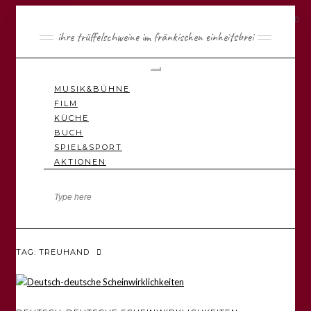
ihre trüffelschweine im fränkischen einheitsbrei
Toggle
Navigation
MUSIK&BÜHNE
FILM
KÜCHE
BUCH
SPIEL&SPORT
AKTIONEN
TAG: TREUHAND