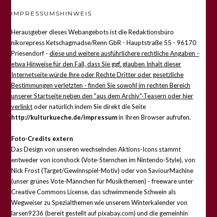
IMPRESSUMSHINWEIS
Herausgeber dieses Webangebots ist die Redaktionsbüro
nikorepress Ketschagmadse/Renn GbR - Hauptstraße 55 - 96170
Priesendorf -
diese und weitere ausführlichere rechtliche Angaben -
etwa Hinweise für den Fall, dass Sie ggf. glauben Inhalt dieser
Internetseite würde Ihre oder Rechte Dritter oder gesetzliche
Bestimmungen verletzten - finden Sie sowohl im rechten Bereich
unserer Startseite neben den "aus dem Archiv"-Teasern oder hier
verlinkt
oder natürlich indem Sie direkt die Seite
http://kulturkueche.de/impressum
in Ihren Browser aufrufen.
Foto-Credits extern
Das Design von unseren wechselnden Aktions-Icons stammt
entweder von iconshock (Vote-Sternchen im Nintendo-Style), von
Nick Frost (Target/Gewinnspiel-Motiv) oder von SaviourMachine
(unser grünes Vote-Männchen für Musikthemen) - freeware unter
Creative Commons License, das schwimmende Schwein als
Wegweiser zu Spezialthemen wie unserem Winterkalender von
larsen9236 (bereit gestellt auf pixabay.com) und die gemeinhin