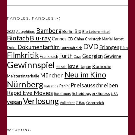
PAROLES, PAROLES ;-)
Bamberg
Bio
Berlin
2022
Bio-Lebensmittel
Ausgehtipps
Biofach
Blu-ray
Cannes
CD
China
Christoph Maria Herbst
DVD
Dokumentarfilm
Erlangen
Film
Doku
Dutzendteich
Filmkritik
Fürth
Georgien
Gewinne
Frankreich
Gaza
Gewinnspiel
Israel
Komödie
Japan
Hirsch
Neu im Kino
München
Meistersingerhalle
Nürnberg
Preisausschreiben
Panini
Palästina
Rapid Eye Movies
Scheidegger-Spiess
Rassismus
USA
Verlosung
vegan
Volksfest
Z-Bau
Österreich
WERBUNG