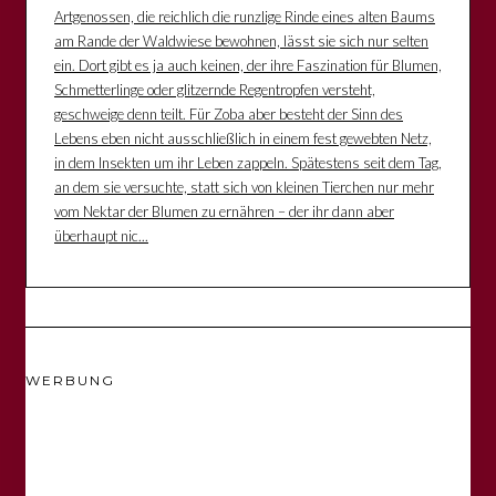
Artgenossen, die reichlich die runzlige Rinde eines alten Baums
am Rande der Waldwiese bewohnen, lässt sie sich nur selten
ein. Dort gibt es ja auch keinen, der ihre Faszination für Blumen,
Schmetterlinge oder glitzernde Regentropfen versteht,
geschweige denn teilt. Für Zoba aber besteht der Sinn des
Lebens eben nicht ausschließlich in einem fest gewebten Netz,
in dem Insekten um ihr Leben zappeln. Spätestens seit dem Tag,
an dem sie versuchte, statt sich von kleinen Tierchen nur mehr
vom Nektar der Blumen zu ernähren – der ihr dann aber
überhaupt nic...
WERBUNG