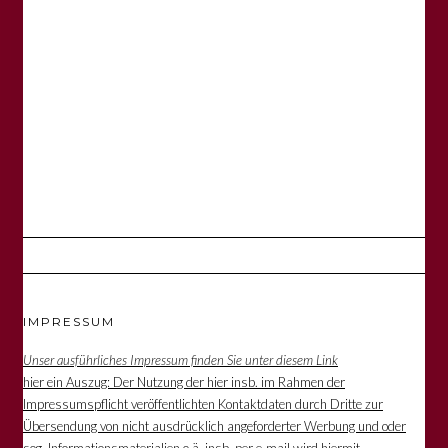
IMPRESSUM
Unser ausführliches Impressum finden Sie unter diesem Link
hier ein Auszug: Der Nutzung der hier insb. im Rahmen der
Impressumspflicht veröffentlichten Kontaktdaten durch Dritte zur
Übersendung von nicht ausdrücklich angeforderter Werbung und oder
sog. Informationsmaterialien o.ä. insb. per e-mail wird hiermit