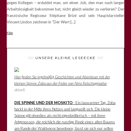
gegen Kollegen – erduldet man, um einen Job, den man nach langer
Arbeitslosigkeit bekommen hat, nicht gleich wieder zu verlieren? Der
französische Regisseur Stéphane Brizé und sein Hauptdarsteller
Vincent Lindon zeichnen in “Der Wert […]
Film
UNSERE KLEINE LESEECKE
Hier finden Sie regelmäßig Geschichten und Abenteuer mit der
kleinen Spinne Zoba aus der Feder von Nino Ketschagmadse
-
aktuell:
DIE SPINNE UND DER MOSKITO
- Ein lauwarmer Tag. Zoba
hockt in der Mitte ihres Netzes und langweilt sich. Die kleine
Spinne gilt ohnedies als recht eigenbrötlerisch – mit ihren
Artgenossen, die reichlich die runzlige Rinde eines alten Baums
am Rande der Waldwiese bewohnen, lässt sie sich nur selten