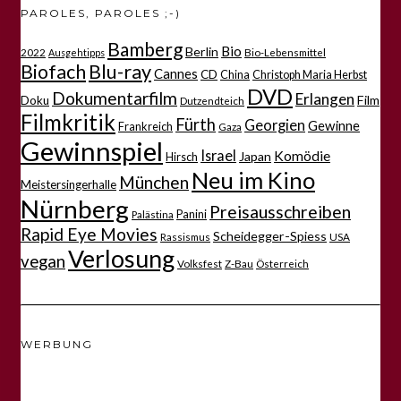
PAROLES, PAROLES ;-)
Bamberg
Bio
Berlin
2022
Bio-Lebensmittel
Ausgehtipps
Biofach
Blu-ray
Cannes
CD
China
Christoph Maria Herbst
DVD
Dokumentarfilm
Erlangen
Film
Doku
Dutzendteich
Filmkritik
Fürth
Georgien
Gewinne
Frankreich
Gaza
Gewinnspiel
Israel
Komödie
Japan
Hirsch
Neu im Kino
München
Meistersingerhalle
Nürnberg
Preisausschreiben
Panini
Palästina
Rapid Eye Movies
Scheidegger-Spiess
Rassismus
USA
Verlosung
vegan
Volksfest
Z-Bau
Österreich
WERBUNG