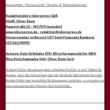
Herausgeber / Postanschrift / Verantw. lt. Telemediengesetz:
Redaktionsbüro nikorepress GbR
ViSdP: Oliver Renn
Hauptstraße 55 - 96170 Priesendorf
www.nikorepress.de - redaktion@nikorepress.de
Steuernummer im Bereich UST beim Finanzamt Bamberg:
207/261/90993
Autoren: Dato Sirbiladse (DS), Mirja Hermannsdörfer (MH),
Nino Ketschagmadse (nik), Oliver Renn (ore)
Achtung! Keine Abmahnung ohne vorherigen Kontakt zu uns! Sollten Sie
glauben, dass die Aufmachung oder der Inhalt der Internetseite Ihre oder
Rechte Dritter oder gesetzliche Bestimmungen verletzten, so erwarten wir
einen entsprechenden Hinweis ohne Kostennote...