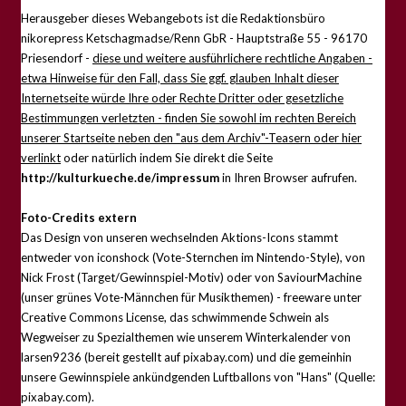
Herausgeber dieses Webangebots ist die Redaktionsbüro
nikorepress Ketschagmadse/Renn GbR - Hauptstraße 55 - 96170
Priesendorf -
diese und weitere ausführlichere rechtliche Angaben -
etwa Hinweise für den Fall, dass Sie ggf. glauben Inhalt dieser
Internetseite würde Ihre oder Rechte Dritter oder gesetzliche
Bestimmungen verletzten - finden Sie sowohl im rechten Bereich
unserer Startseite neben den "aus dem Archiv"-Teasern oder hier
verlinkt
oder natürlich indem Sie direkt die Seite
http://kulturkueche.de/impressum
in Ihren Browser aufrufen.
Foto-Credits extern
Das Design von unseren wechselnden Aktions-Icons stammt
entweder von iconshock (Vote-Sternchen im Nintendo-Style), von
Nick Frost (Target/Gewinnspiel-Motiv) oder von SaviourMachine
(unser grünes Vote-Männchen für Musikthemen) - freeware unter
Creative Commons License, das schwimmende Schwein als
Wegweiser zu Spezialthemen wie unserem Winterkalender von
larsen9236 (bereit gestellt auf pixabay.com) und die gemeinhin
unsere Gewinnspiele ankündgenden Luftballons von "Hans" (Quelle:
pixabay.com).