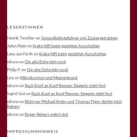
LESERSTIMMEN
Henrik Teschler
on
Gesundheitsgefahren von Zuckergetränken
Julius Klein
on
Krake hilft beim gezielten Ausschalten
Lena aus Fürth
on
Krake hilft beim gezielten Ausschalten
nikore
on
Die alte Eiche lebt noch
Philip P.
on
Die alte Eiche lebt noch
Lisa
on
Mikrokosmos und Meeresgrund
nikore
on
Nach Kopf an Kopf Rennen: Siegerin steht fest
Ingrid Gut
on
Nach Kopf an Kopf Rennen: Siegerin steht fest
nikore
on
Nicht nur Michael Krebs und Thomas Pigor dürfen jetzt
fiebern
nikore
on
Roger Waters wehrt sich
IMPRESSUMSHINWEIS