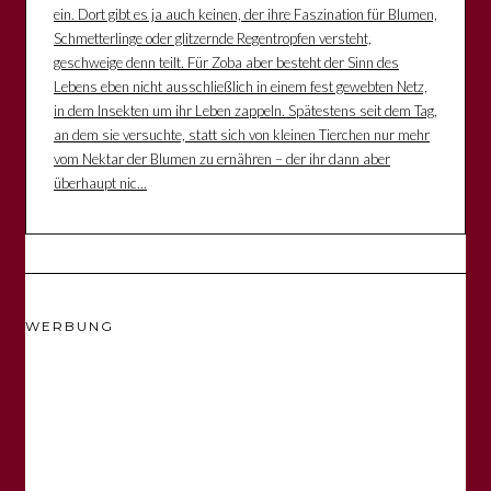
ein. Dort gibt es ja auch keinen, der ihre Faszination für Blumen,
Schmetterlinge oder glitzernde Regentropfen versteht,
geschweige denn teilt. Für Zoba aber besteht der Sinn des
Lebens eben nicht ausschließlich in einem fest gewebten Netz,
in dem Insekten um ihr Leben zappeln. Spätestens seit dem Tag,
an dem sie versuchte, statt sich von kleinen Tierchen nur mehr
vom Nektar der Blumen zu ernähren – der ihr dann aber
überhaupt nic...
WERBUNG