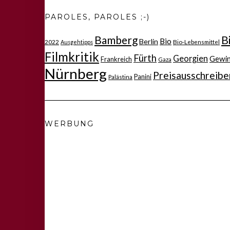
PAROLES, PAROLES ;-)
Bamberg
B
Bio
Berlin
2022
Bio-Lebensmittel
Ausgehtipps
Filmkritik
Fürth
Georgien
Gewi
Frankreich
Gaza
Nürnberg
Preisausschreibe
Panini
Palästina
WERBUNG