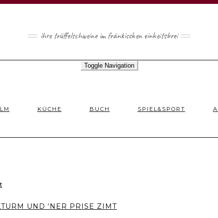
ihre trüffelschweine im fränkischen einheitsbrei
Toggle Navigation
ILM
KÜCHE
BUCH
SPIEL&SPORT
A
TURM UND ‘NER PRISE ZIMT