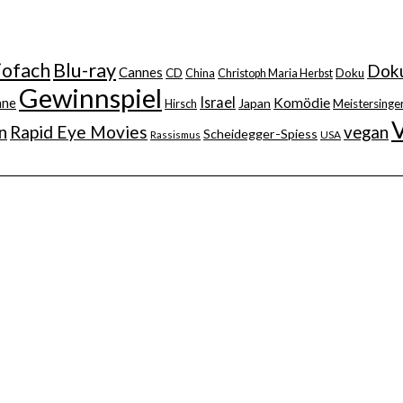
iofach
Blu-ray
Doku
Cannes
CD
China
Christoph Maria Herbst
Doku
Gewinnspiel
Israel
nne
Komödie
Japan
Hirsch
Meistersinger
n
Rapid Eye Movies
vegan
Scheidegger-Spiess
Rassismus
USA