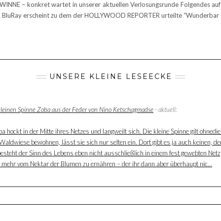
NNE – konkret wartet in unserer aktuellen Verlosungsrunde Folgendes auf 
und BluRay erscheint zu dem der HOLLYWOOD REPORTER urteilte “Wunderbar g
UNSERE KLEINE LESEECKE
 kleinen Spinne Zoba aus der Feder von Nino Ketschagmadse
- aktuell:
 hockt in der Mitte ihres Netzes und langweilt sich. Die kleine Spinne gilt ohnedie
aldwiese bewohnen, lässt sie sich nur selten ein. Dort gibt es ja auch keinen, der
besteht der Sinn des Lebens eben nicht ausschließlich in einem fest gewebten Net
ur mehr vom Nektar der Blumen zu ernähren – der ihr dann aber überhaupt nic...