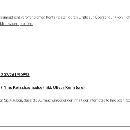
ssumspflicht veröffentlichten Kontaktdaten durch Dritte zur Übersendung von nic
cklich widersprochen.
: 207/261/90993
), Nino Ketschagmadse (nik), Oliver Renn (ore)
 Sie glauben, dass die Aufmachung oder der Inhalt der Internetseite Ihre oder Rec