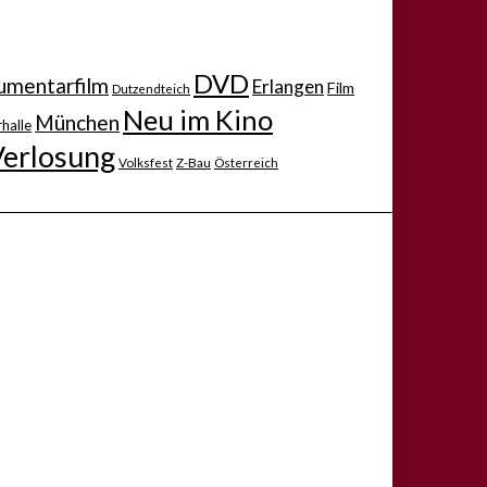
DVD
mentarfilm
Erlangen
Film
Dutzendteich
Neu im Kino
München
halle
Verlosung
Volksfest
Z-Bau
Österreich