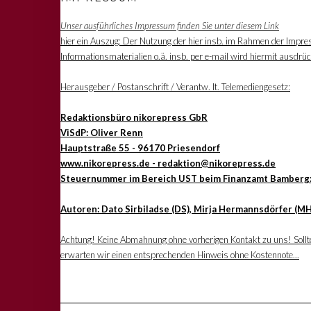
Unser ausführliches Impressum finden Sie unter diesem Link
hier ein Auszug: Der Nutzung der hier insb. im Rahmen der Impre
Informationsmaterialien o.ä. insb. per e-mail wird hiermit ausdrü
Herausgeber / Postanschrift / Verantw. lt. Telemediengesetz:
Redaktionsbüro nikorepress GbR
ViSdP: Oliver Renn
Hauptstraße 55 - 96170 Priesendorf
www.nikorepress.de - redaktion@nikorepress.de
Steuernummer im Bereich UST beim Finanzamt Bamberg
Autoren: Dato Sirbiladse (DS), Mirja Hermannsdörfer (MH
Achtung! Keine Abmahnung ohne vorherigen Kontakt zu uns! Sollten
erwarten wir einen entsprechenden Hinweis ohne Kostennote...