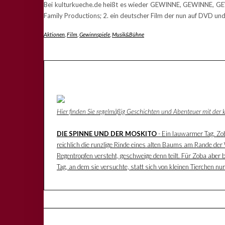
Bei kulturkueche.de heißt es wieder GEWINNE, GEWINNE, GEWI
Family Productions; 2. ein deutscher Film der nun auf DVD 
Aktionen
,
Film
,
Gewinnspiele
,
Musik&Bühne
Hier finden Sie regelmäßig Geschichten und Abenteuer mit der
DIE SPINNE UND DER MOSKITO
- Ein lauwarmer Tag. Zoba
reichlich die runzlige Rinde eines alten Baums am Rande der W
Regentropfen versteht, geschweige denn teilt. Für Zoba aber 
Tag, an dem sie versuchte, statt sich von kleinen Tierchen n