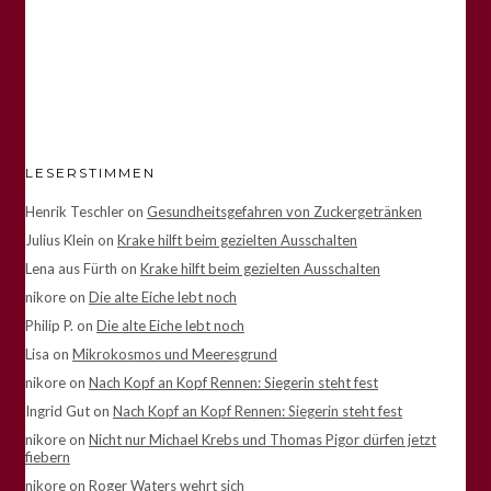
LESERSTIMMEN
Henrik Teschler
on
Gesundheitsgefahren von Zuckergetränken
Julius Klein
on
Krake hilft beim gezielten Ausschalten
Lena aus Fürth
on
Krake hilft beim gezielten Ausschalten
nikore
on
Die alte Eiche lebt noch
Philip P.
on
Die alte Eiche lebt noch
Lisa
on
Mikrokosmos und Meeresgrund
nikore
on
Nach Kopf an Kopf Rennen: Siegerin steht fest
Ingrid Gut
on
Nach Kopf an Kopf Rennen: Siegerin steht fest
nikore
on
Nicht nur Michael Krebs und Thomas Pigor dürfen jetzt
fiebern
nikore
on
Roger Waters wehrt sich