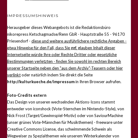
IMPRESSUMSHINWEIS
Herausgeber dieses Webangebots ist die Redaktionsbüro
nikorepress Ketschagmadse/Renn GbR - Hauptstraße 55 - 96170
Priesendorf -
diese und weitere ausführlichere rechtliche Angaben -
etwa Hinweise für den Fall, dass Sie ggf. glauben Inhalt dieser
Internetseite würde Ihre oder Rechte Dritter oder gesetzliche
Bestimmungen verletzten - finden Sie sowohl im rechten Bereich
unserer Startseite neben den "aus dem Archiv"-Teasern oder hier
verlinkt
oder natürlich indem Sie direkt die Seite
http://kulturkueche.de/impressum
in Ihren Browser aufrufen.
Foto-Credits extern
Das Design von unseren wechselnden Aktions-Icons stammt
entweder von iconshock (Vote-Sternchen im Nintendo-Style), von
Nick Frost (Target/Gewinnspiel-Motiv) oder von SaviourMachine
(unser grünes Vote-Männchen für Musikthemen) - freeware unter
Creative Commons License, das schwimmende Schwein als
Wegweiser zu Spezialthemen wie unserem Winterkalender von