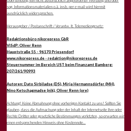
Übersendung von nicht ausdrücklich angeforderter Werbung und oder
sog. Informationsmaterialien o.ä. insb. per e-mail wird hiermit
ausdrücklich widersprochen.
Herausgeber / Postanschrift / Verantw. lt. Telemediengesetz:
Redaktionsbüro nikorepress GbR
ViSdP: Oliver Renn
Hauptstraße 55 - 96170 Priesendorf
www.nikorepress.de - redaktion@nikorepress.de
Steuernummer im Bereich UST beim Finanzamt Bamberg:
207/261/90993
Autoren: Dato Sirbiladse (DS), Mirja Hermannsdörfer (MH),
Nino Ketschagmadse (nik), Oliver Renn (ore)
Achtung! Keine Abmahnung ohne vorherigen Kontakt zu uns! Sollten Sie
glauben, dass die Aufmachung oder der Inhalt der Internetseite Ihre oder
Rechte Dritter oder gesetzliche Bestimmungen verletzten, so erwarten wir
einen entsprechenden Hinweis ohne Kostennote...