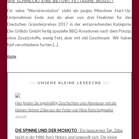
WIE SCHMECKT EINE BETONT FETTARME WURST?
Für seine “Wurstrevolution” steht ein junges Münchner Start-Up-
Unternehmen Ende Juni als einer von drei Finalisten für den
Deutschen Gründerpreises 2017 in der entsprechenden Kategorie.
Die Grillido GmbH fertig spezielle BBQ-Kreationen nach dem Prinzip:
ohne Zusatzstoffe, wenig Fett, aber mit viel Geschmack Wir haben
fünf verschiedene Sorten […]
Küche
UNSERE KLEINE LESEECKE
Hier finden Sie regelmäßig Geschichten und Abenteuer mit der
kleinen Spinne Zoba aus der Feder von Nino Ketschagmadse
-
aktuell:
DIE SPINNE UND DER MOSKITO
- Ein lauwarmer Tag. Zoba
hockt in der Mitte ihres Netzes und langweilt sich. Die kleine