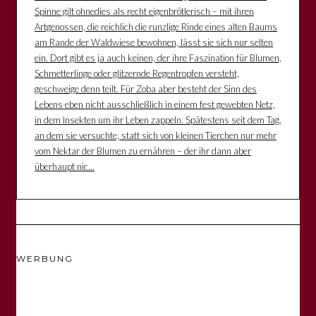
Spinne gilt ohnedies als recht eigenbrötlerisch – mit ihren
Artgenossen, die reichlich die runzlige Rinde eines alten Baums
am Rande der Waldwiese bewohnen, lässt sie sich nur selten
ein. Dort gibt es ja auch keinen, der ihre Faszination für Blumen,
Schmetterlinge oder glitzernde Regentropfen versteht,
geschweige denn teilt. Für Zoba aber besteht der Sinn des
Lebens eben nicht ausschließlich in einem fest gewebten Netz,
in dem Insekten um ihr Leben zappeln. Spätestens seit dem Tag,
an dem sie versuchte, statt sich von kleinen Tierchen nur mehr
vom Nektar der Blumen zu ernähren – der ihr dann aber
überhaupt nic...
WERBUNG