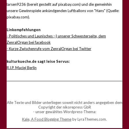
larsen9236 (bereit gestellt auf pixabay.com) und die gemeinhin
unsere Gewinnspiele ankündgenden Luftballons von "Hans" (Quelle:
pixabay.com).
Linkempfehlungen
- Politisches und Launisches ;-) unserer Schwesterseite, dem
ZenralOrgan bei facebook
- Kurze Zwischenrufe vom ZenralOrgan bei Twitter
kulturkueche.de sagt leise Servus:
R.I.P. Maciej Berlin
Alle Texte und Bilder unterliegen soweit nicht anders angegeben dem
Copyright der nikorepress GbR
- unser gewähltes Wordpress-Thema:
Kale, A Food Blogging Theme
by LyraThemes.com.