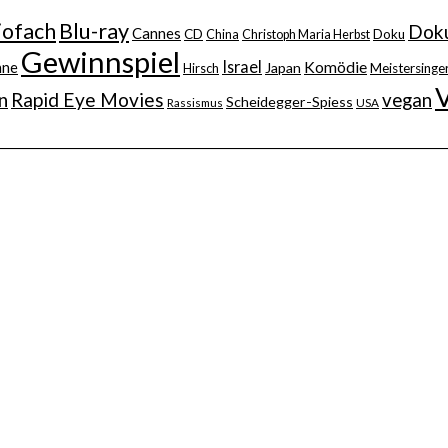
iofach
Blu-ray
Doku
Cannes
CD
China
Christoph Maria Herbst
Doku
Gewinnspiel
Israel
nne
Komödie
Japan
Hirsch
Meistersinger
n
Rapid Eye Movies
vegan
Scheidegger-Spiess
Rassismus
USA