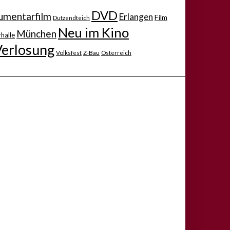
DVD
mentarfilm
Erlangen
Film
Dutzendteich
Neu im Kino
München
halle
Verlosung
Volksfest
Z-Bau
Österreich