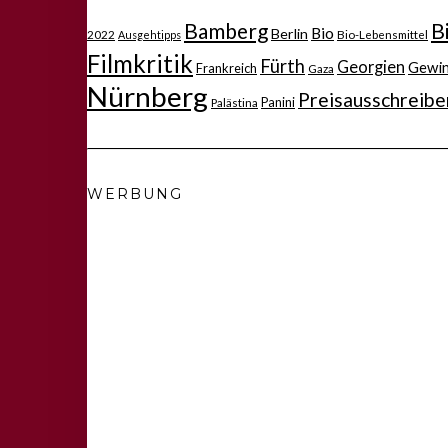
Bamberg
B
Bio
Berlin
2022
Bio-Lebensmittel
Ausgehtipps
Filmkritik
Fürth
Georgien
Gewi
Frankreich
Gaza
Nürnberg
Preisausschreibe
Panini
Palästina
WERBUNG