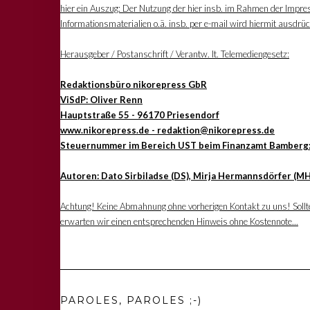
hier ein Auszug: Der Nutzung der hier insb. im Rahmen der Impre
Informationsmaterialien o.ä. insb. per e-mail wird hiermit ausdrü
Herausgeber / Postanschrift / Verantw. lt. Telemediengesetz:
Redaktionsbüro nikorepress GbR
ViSdP: Oliver Renn
Hauptstraße 55 - 96170 Priesendorf
www.nikorepress.de - redaktion@nikorepress.de
Steuernummer im Bereich UST beim Finanzamt Bamberg
Autoren: Dato Sirbiladse (DS), Mirja Hermannsdörfer (MH
Achtung! Keine Abmahnung ohne vorherigen Kontakt zu uns! Sollten
erwarten wir einen entsprechenden Hinweis ohne Kostennote...
PAROLES, PAROLES ;-)