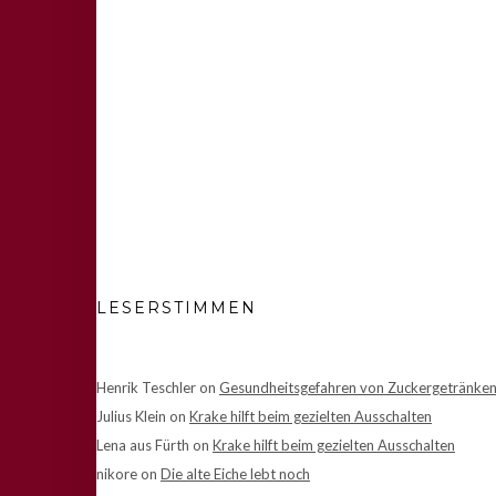
LESERSTIMMEN
Henrik Teschler
on
Gesundheitsgefahren von Zuckergetränke
Julius Klein
on
Krake hilft beim gezielten Ausschalten
Lena aus Fürth
on
Krake hilft beim gezielten Ausschalten
nikore
on
Die alte Eiche lebt noch