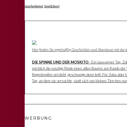
Geschenketest
,
Spiel&Sport
Hier finden Sie regelmäßig Geschichten und Abenteuer mit der
DIE SPINNE UND DER MOSKITO
- Ein lauwarmer Tag. Zoba
reichlich die runzlige Rinde eines alten Baums am Rande der W
Regentropfen versteht, geschweige denn teilt. Für Zoba aber 
Tag, an dem sie versuchte, statt sich von kleinen Tierchen n
WERBUNG