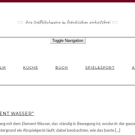
ihre trüffelschweine im fränkischen einheitsbrei
Toggle Navigation
ILM
KÜCHE
BUCH
SPIEL&SPORT
A
MENT WASSER”
ng mit dem Element Wasser, das ständig in Bewegung ist, wodurch der ganze 
tergrund ein Abspielgerät läuft; dabei beobachten, wie das bunte […]