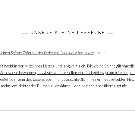
UNSERE KLEINE LESEECKE
 kleinen Spinne Zoba aus der Feder von Nino Ketschagmadse
- aktuell:
 hockt in der Mitte ihres Netzes und langweilt sich. Die kleine Spinne gilt ohnedie
aldwiese bewohnen, lässt sie sich nur selten ein. Dort gibt es ja auch keinen, der
besteht der Sinn des Lebens eben nicht ausschließlich in einem fest gewebten Net
ur mehr vom Nektar der Blumen zu ernähren – der ihr dann aber überhaupt nic...