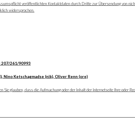
ssumspflicht veröffentlichten Kontaktdaten durch Dritte zur Übersendung von nic
cklich widersprochen.
: 207/261/90993
), Nino Ketschagmadse (nik), Oliver Renn (ore)
 Sie glauben, dass die Aufmachung oder der Inhalt der Internetseite Ihre oder Rec