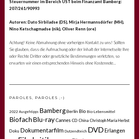
Steuernummer im Bereich UST beim Finanzamt Bamberg:
207/261/90993
Autoren: Dato Sirbiladse (DS), Mirja Hermannsdörfer (MH),
Nino Ketschagmadse (nik), Oliver Renn (ore)
Achtung! Keine Abmahnung ohne vorherigen Kontakt zu uns! Sollten
Sie glauben, dass die Aufmachung oder der Inhalt der Internetseite Ihre
oder Rechte Dritter oder gesetzliche Bestimmungen verletzten, so
erwarten wir einen entsprechenden Hinweis ohne Kostennote...
PAROLES, PAROLES ;-)
Bamberg
Bio
Berlin
2022
Bio-Lebensmittel
Ausgehtipps
Biofach
Blu-ray
Cannes
CD
China
Christoph Maria Herbst
DVD
Dokumentarfilm
Erlangen
Doku
Dutzendteich