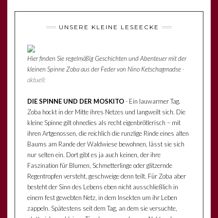
UNSERE KLEINE LESEECKE
Hier finden Sie regelmäßig Geschichten und Abenteuer mit der
kleinen Spinne Zoba aus der Feder von Nino Ketschagmadse
-
aktuell:
DIE SPINNE UND DER MOSKITO
- Ein lauwarmer Tag.
Zoba hockt in der Mitte ihres Netzes und langweilt sich. Die
kleine Spinne gilt ohnedies als recht eigenbrötlerisch – mit
ihren Artgenossen, die reichlich die runzlige Rinde eines alten
Baums am Rande der Waldwiese bewohnen, lässt sie sich
nur selten ein. Dort gibt es ja auch keinen, der ihre
Faszination für Blumen, Schmetterlinge oder glitzernde
Regentropfen versteht, geschweige denn teilt. Für Zoba aber
besteht der Sinn des Lebens eben nicht ausschließlich in
einem fest gewebten Netz, in dem Insekten um ihr Leben
zappeln. Spätestens seit dem Tag, an dem sie versuchte,