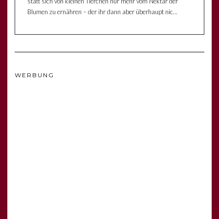
statt sich von kleinen Tierchen nur mehr vom Nektar der
Blumen zu ernähren – der ihr dann aber überhaupt nic...
WERBUNG