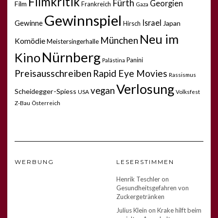
Filmkritik
Fürth
Georgien
Film
Frankreich
Gaza
Gewinnspiel
Israel
Gewinne
Japan
Hirsch
Neu im
München
Komödie
Meistersingerhalle
Nürnberg
Kino
Panini
Palästina
Preisausschreiben
Rapid Eye Movies
Rassismus
Verlosung
vegan
Scheidegger-Spiess
USA
Volksfest
Z-Bau
Österreich
WERBUNG
LESERSTIMMEN
Henrik Teschler
on
Gesundheitsgefahren von
Zuckergetränken
Julius Klein
on
Krake hilft beim