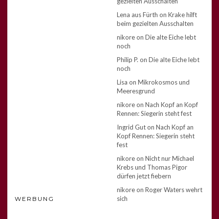
gezielten Ausschalten
Lena aus Fürth
on
Krake hilft
beim gezielten Ausschalten
nikore
on
Die alte Eiche lebt
noch
Philip P.
on
Die alte Eiche lebt
noch
Lisa
on
Mikrokosmos und
Meeresgrund
nikore
on
Nach Kopf an Kopf
Rennen: Siegerin steht fest
Ingrid Gut
on
Nach Kopf an
Kopf Rennen: Siegerin steht
fest
nikore
on
Nicht nur Michael
Krebs und Thomas Pigor
dürfen jetzt fiebern
nikore
on
Roger Waters wehrt
sich
WERBUNG