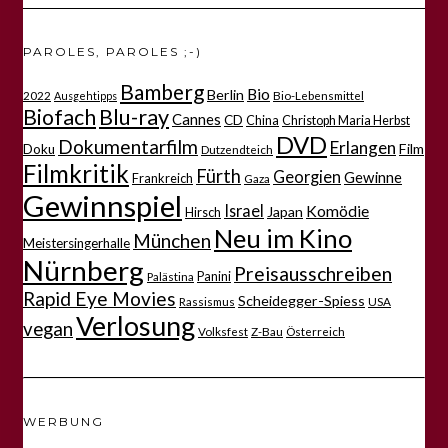
PAROLES, PAROLES ;-)
Bamberg
Bio
Berlin
2022
Bio-Lebensmittel
Ausgehtipps
Biofach
Blu-ray
Cannes
CD
China
Christoph Maria Herbst
DVD
Dokumentarfilm
Erlangen
Film
Doku
Dutzendteich
Filmkritik
Fürth
Georgien
Gewinne
Frankreich
Gaza
Gewinnspiel
Israel
Komödie
Japan
Hirsch
Neu im Kino
München
Meistersingerhalle
Nürnberg
Preisausschreiben
Panini
Palästina
Rapid Eye Movies
Scheidegger-Spiess
Rassismus
USA
Verlosung
vegan
Volksfest
Z-Bau
Österreich
WERBUNG