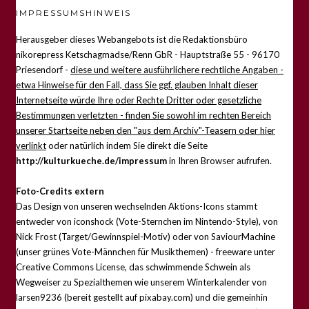
IMPRESSUMSHINWEIS
Herausgeber dieses Webangebots ist die Redaktionsbüro
nikorepress Ketschagmadse/Renn GbR - Hauptstraße 55 - 96170
Priesendorf -
diese und weitere ausführlichere rechtliche Angaben -
etwa Hinweise für den Fall, dass Sie ggf. glauben Inhalt dieser
Internetseite würde Ihre oder Rechte Dritter oder gesetzliche
Bestimmungen verletzten - finden Sie sowohl im rechten Bereich
unserer Startseite neben den "aus dem Archiv"-Teasern oder hier
verlinkt
oder natürlich indem Sie direkt die Seite
http://kulturkueche.de/impressum
in Ihren Browser aufrufen.
Foto-Credits extern
Das Design von unseren wechselnden Aktions-Icons stammt
entweder von iconshock (Vote-Sternchen im Nintendo-Style), von
Nick Frost (Target/Gewinnspiel-Motiv) oder von SaviourMachine
(unser grünes Vote-Männchen für Musikthemen) - freeware unter
Creative Commons License, das schwimmende Schwein als
Wegweiser zu Spezialthemen wie unserem Winterkalender von
larsen9236 (bereit gestellt auf pixabay.com) und die gemeinhin