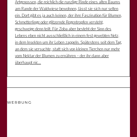
Artgenossen, die reichlich die runzlige Rinde eines alten Baums
am Rande der Waldwiese bewohnen, lässt sie sich nur selten
ein. Dort gibt es ja auch keinen, der ihre Faszination für Blumen,
Schmetterlinge oder glitzernde Regentropfen versteht,
geschweige denn teilt. Für Zoba aber besteht der Sinn des
Lebens eben nicht ausschließlich in einem fest gewebten Netz,
in dem Insekten um ihr Leben zappeln. Spätestens seit dem Tag,
an dem sie versuchte, statt sich von kleinen Tierchen nur mehr
vom Nektar der Blumen zu ernähren – der ihr dann aber
überhaupt nic...
WERBUNG