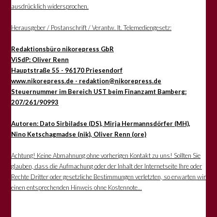
ausdrücklich widersprochen.
Herausgeber / Postanschrift / Verantw. lt. Telemediengesetz:
Redaktionsbüro nikorepress GbR
ViSdP: Oliver Renn
Hauptstraße 55 - 96170 Priesendorf
www.nikorepress.de - redaktion@nikorepress.de
Steuernummer im Bereich UST beim Finanzamt Bamberg:
207/261/90993
Autoren: Dato Sirbiladse (DS), Mirja Hermannsdörfer (MH),
Nino Ketschagmadse (nik), Oliver Renn (ore)
Achtung! Keine Abmahnung ohne vorherigen Kontakt zu uns! Sollten Sie
glauben, dass die Aufmachung oder der Inhalt der Internetseite Ihre oder
Rechte Dritter oder gesetzliche Bestimmungen verletzten, so erwarten wir
einen entsprechenden Hinweis ohne Kostennote...