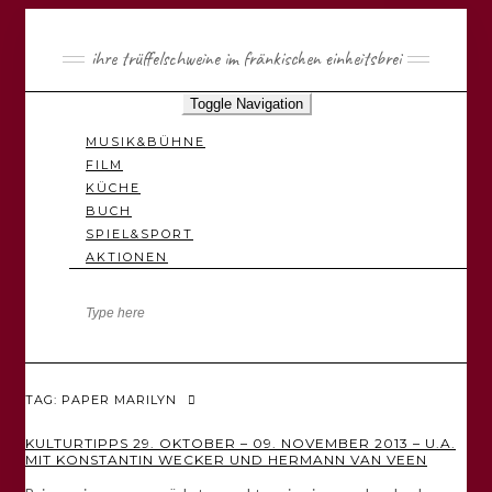
ihre trüffelschweine im fränkischen einheitsbrei
Toggle Navigation
MUSIK&BÜHNE
FILM
KÜCHE
BUCH
SPIEL&SPORT
AKTIONEN
TAG: PAPER MARILYN
KULTURTIPPS 29. OKTOBER – 09. NOVEMBER 2013 – U.A.
MIT KONSTANTIN WECKER UND HERMANN VAN VEEN