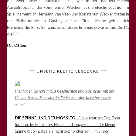
Bei zwei unserer nächsten acht, wie immer handverlesenen
Ausgehtipps für die kommenden Wochen ist die gleiche Location im
Spiel: namentlich Hermann van Veen und Konstantin Wecker treten in
der Philharmonie im Gasteig auf; im Circus Krone geben sich
Haindling die Ehre. Ein ganz besonderes Erlebnis erwartet am 06.11.
die […]
Musik&Bühne
UNSERE KLEINE LESEECKE
Hier finden Sie regelmäßig Geschichten und Abenteuer mit der
kleinen Spinne Zoba aus der Feder von Nino Ketschagmadse
-
aktuell:
DIE SPINNE UND DER MOSKITO
- Ein lauwarmer Tag. Zoba
hockt in der Mitte ihres Netzes und langweilt sich. Die kleine
Spinne gilt ohnedies als recht eigenbrötlerisch – mit ihren