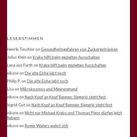
LESERSTIMMEN
Henrik Teschler
on
Gesundheitsgefahren von Zuckergetränken
Julius Klein
on
Krake hilft beim gezielten Ausschalten
Lena aus Fürth
on
Krake hilft beim gezielten Ausschalten
nikore
on
Die alte Eiche lebt noch
Philip P.
on
Die alte Eiche lebt noch
Lisa
on
Mikrokosmos und Meeresgrund
nikore
on
Nach Kopf an Kopf Rennen: Siegerin steht fest
Ingrid Gut
on
Nach Kopf an Kopf Rennen: Siegerin steht fest
nikore
on
Nicht nur Michael Krebs und Thomas Pigor dürfen jetzt
fiebern
nikore
on
Roger Waters wehrt sich