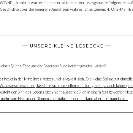
NNE – konkret wartet in unserer aktuellen Verlosungsrunde Folgendes auf
Geschichte über die generelle Angst sein wahres Ich zu zeigen; 4. One-Man-B
UNSERE KLEINE LESEECKE
 kleinen Spinne Zoba aus der Feder von Nino Ketschagmadse
- aktuell:
 hockt in der Mitte ihres Netzes und langweilt sich. Die kleine Spinne gilt ohnedie
aldwiese bewohnen, lässt sie sich nur selten ein. Dort gibt es ja auch keinen, der
besteht der Sinn des Lebens eben nicht ausschließlich in einem fest gewebten Net
ur mehr vom Nektar der Blumen zu ernähren – der ihr dann aber überhaupt nic...