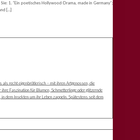
 Sie: 1. “Ein poetisches Hollywood-Drama, made in Germany”;
and […]
s als recht eigenbrötlerisch – mit ihren Artgenossen, die
 ihre Faszination für Blumen, Schmetterlinge oder glitzernde
z, in dem Insekten um ihr Leben zappeln. Spätestens seit dem