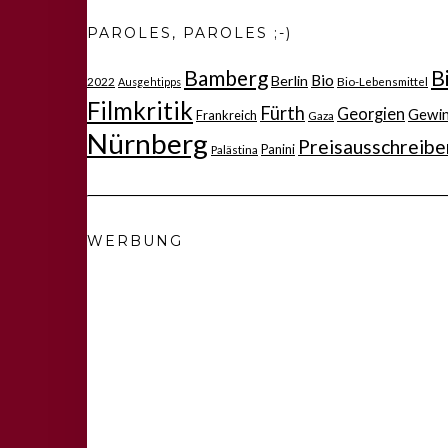
PAROLES, PAROLES ;-)
Bamberg
B
Bio
Berlin
2022
Bio-Lebensmittel
Ausgehtipps
Filmkritik
Fürth
Georgien
Gewi
Frankreich
Gaza
Nürnberg
Preisausschreibe
Panini
Palästina
WERBUNG