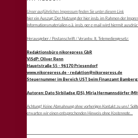
Unser ausführliches Impressum finden Sie unter diesem Link
hier ein Auszug: Der Nutzung der hier insb. im Rahmen der Impre
Informationsmaterialien o.ä. insb. per e-mail wird hiermit ausdrü
Herausgeber / Postanschrift / Verantw. lt. Telemediengesetz:
Redaktionsbüro nikorepress GbR
ViSdP: Oliver Renn
Hauptstraße 55 - 96170 Priesendorf
www.nikorepress.de - redaktion@nikorepress.de
Steuernummer im Bereich UST beim Finanzamt Bamberg
Autoren: Dato Sirbiladse (DS), Mirja Hermannsdörfer (MH
Achtung! Keine Abmahnung ohne vorherigen Kontakt zu uns! Sollten
erwarten wir einen entsprechenden Hinweis ohne Kostennote...