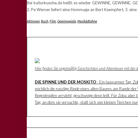
Bei kulturkueche.de heißt es wieder GEWINNE, GEWINNE, GEWI
2. Pe Werner liefert eine Hommage an Bert Kaempfert; 3. eine 
Aktionen
,
Buch
,
Film
,
Gewinnspiele
,
Musik&Bühne
Hier finden Sie regelmäßig Geschichten und Abenteuer mit der
DIE SPINNE UND DER MOSKITO
- Ein lauwarmer Tag. Zoba
reichlich die runzlige Rinde eines alten Baums am Rande der W
Regentropfen versteht, geschweige denn teilt. Für Zoba aber 
Tag, an dem sie versuchte, statt sich von kleinen Tierchen n