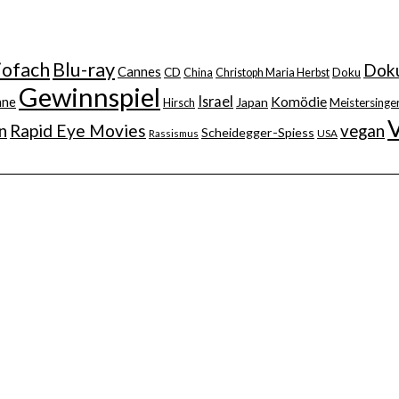
iofach
Blu-ray
Doku
Cannes
CD
China
Christoph Maria Herbst
Doku
Gewinnspiel
Israel
nne
Komödie
Japan
Hirsch
Meistersinger
n
Rapid Eye Movies
vegan
Scheidegger-Spiess
Rassismus
USA