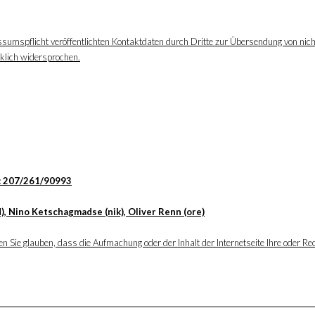
ssumspflicht veröffentlichten Kontaktdaten durch Dritte zur Übersendung von nic
cklich widersprochen.
: 207/261/90993
), Nino Ketschagmadse (nik), Oliver Renn (ore)
 Sie glauben, dass die Aufmachung oder der Inhalt der Internetseite Ihre oder Rec