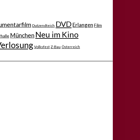
DVD
mentarfilm
Erlangen
Film
Dutzendteich
Neu im Kino
München
halle
Verlosung
Volksfest
Z-Bau
Österreich