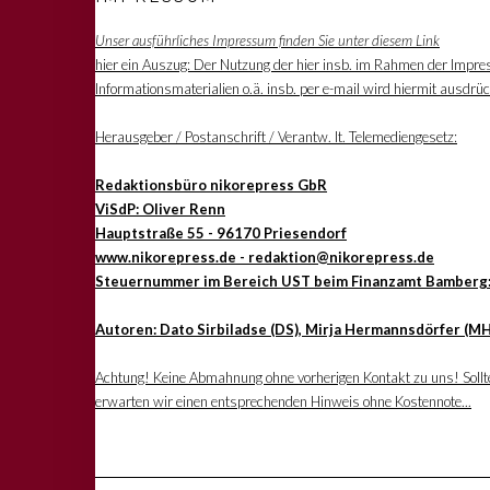
Unser ausführliches Impressum finden Sie unter diesem Link
hier ein Auszug: Der Nutzung der hier insb. im Rahmen der Impre
Informationsmaterialien o.ä. insb. per e-mail wird hiermit ausdrü
Herausgeber / Postanschrift / Verantw. lt. Telemediengesetz:
Redaktionsbüro nikorepress GbR
ViSdP: Oliver Renn
Hauptstraße 55 - 96170 Priesendorf
www.nikorepress.de - redaktion@nikorepress.de
Steuernummer im Bereich UST beim Finanzamt Bamberg
Autoren: Dato Sirbiladse (DS), Mirja Hermannsdörfer (MH
Achtung! Keine Abmahnung ohne vorherigen Kontakt zu uns! Sollten
erwarten wir einen entsprechenden Hinweis ohne Kostennote...