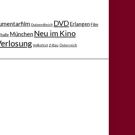
DVD
mentarfilm
Erlangen
Film
Dutzendteich
Neu im Kino
München
halle
Verlosung
Volksfest
Z-Bau
Österreich