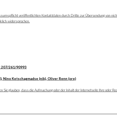
ssumspflicht veröffentlichten Kontaktdaten durch Dritte zur Übersendung von nic
cklich widersprochen.
: 207/261/90993
), Nino Ketschagmadse (nik), Oliver Renn (ore)
 Sie glauben, dass die Aufmachung oder der Inhalt der Internetseite Ihre oder Rec