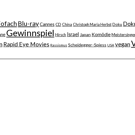
iofach
Blu-ray
Doku
Cannes
CD
China
Christoph Maria Herbst
Doku
Gewinnspiel
Israel
nne
Komödie
Japan
Hirsch
Meistersinger
n
Rapid Eye Movies
vegan
Scheidegger-Spiess
Rassismus
USA