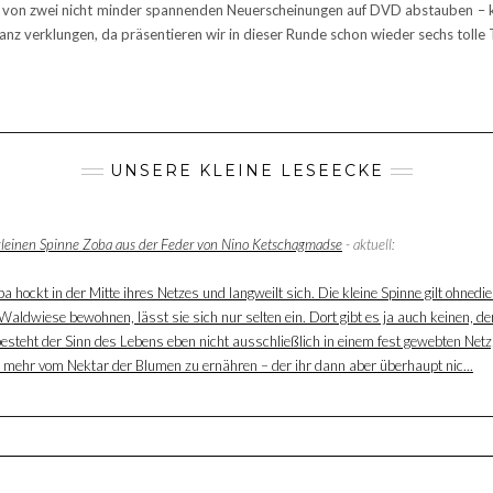
 von zwei nicht minder spannenden Neuerscheinungen auf DVD abstauben – kur
 verklungen, da präsentieren wir in dieser Runde schon wieder sechs tolle
UNSERE KLEINE LESEECKE
 kleinen Spinne Zoba aus der Feder von Nino Ketschagmadse
- aktuell:
 hockt in der Mitte ihres Netzes und langweilt sich. Die kleine Spinne gilt ohnedie
aldwiese bewohnen, lässt sie sich nur selten ein. Dort gibt es ja auch keinen, der
besteht der Sinn des Lebens eben nicht ausschließlich in einem fest gewebten Net
ur mehr vom Nektar der Blumen zu ernähren – der ihr dann aber überhaupt nic...