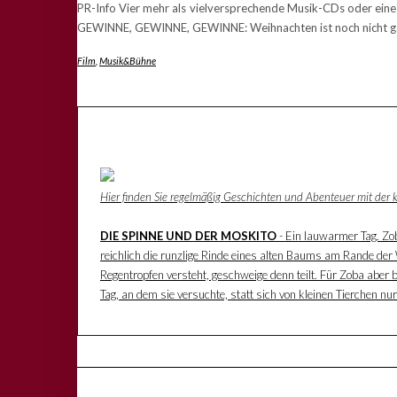
PR-Info Vier mehr als vielversprechende Musik-CDs oder eine
GEWINNE, GEWINNE, GEWINNE: Weihnachten ist noch nicht ganz
Film
,
Musik&Bühne
Hier finden Sie regelmäßig Geschichten und Abenteuer mit der
DIE SPINNE UND DER MOSKITO
- Ein lauwarmer Tag. Zoba
reichlich die runzlige Rinde eines alten Baums am Rande der W
Regentropfen versteht, geschweige denn teilt. Für Zoba aber 
Tag, an dem sie versuchte, statt sich von kleinen Tierchen n