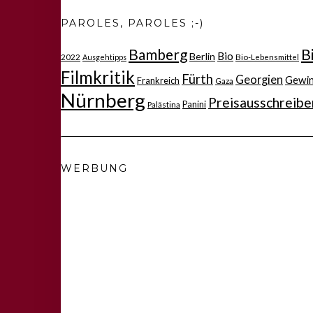
PAROLES, PAROLES ;-)
Bamberg
B
Bio
Berlin
2022
Bio-Lebensmittel
Ausgehtipps
Filmkritik
Fürth
Georgien
Gewi
Frankreich
Gaza
Nürnberg
Preisausschreibe
Panini
Palästina
WERBUNG