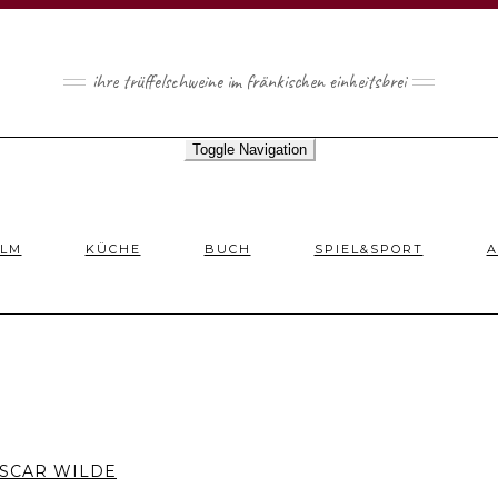
ihre trüffelschweine im fränkischen einheitsbrei
Toggle Navigation
ILM
KÜCHE
BUCH
SPIEL&SPORT
A
OSCAR WILDE