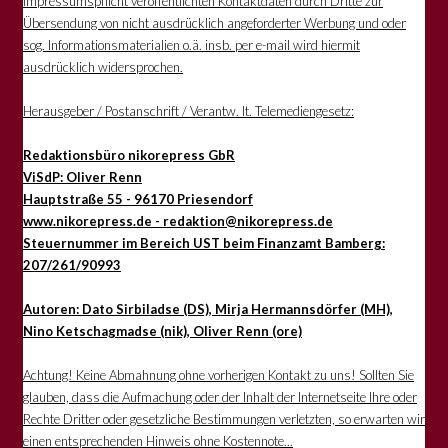
Impressumspflicht veröffentlichten Kontaktdaten durch Dritte zur
Übersendung von nicht ausdrücklich angeforderter Werbung und oder
sog. Informationsmaterialien o.ä. insb. per e-mail wird hiermit
ausdrücklich widersprochen.
Herausgeber / Postanschrift / Verantw. lt. Telemediengesetz:
Redaktionsbüro nikorepress GbR
ViSdP: Oliver Renn
Hauptstraße 55 - 96170 Priesendorf
www.nikorepress.de - redaktion@nikorepress.de
Steuernummer im Bereich UST beim Finanzamt Bamberg:
207/261/90993
Autoren: Dato Sirbiladse (DS), Mirja Hermannsdörfer (MH),
Nino Ketschagmadse (nik), Oliver Renn (ore)
Achtung! Keine Abmahnung ohne vorherigen Kontakt zu uns! Sollten Sie
glauben, dass die Aufmachung oder der Inhalt der Internetseite Ihre oder
Rechte Dritter oder gesetzliche Bestimmungen verletzten, so erwarten wir
einen entsprechenden Hinweis ohne Kostennote...