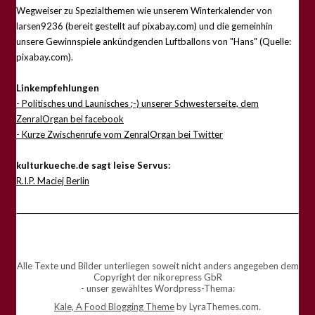
Wegweiser zu Spezialthemen wie unserem Winterkalender von
larsen9236 (bereit gestellt auf pixabay.com) und die gemeinhin
unsere Gewinnspiele ankündgenden Luftballons von "Hans" (Quelle:
pixabay.com).
Linkempfehlungen
- Politisches und Launisches ;-) unserer Schwesterseite, dem
ZenralOrgan bei facebook
- Kurze Zwischenrufe vom ZenralOrgan bei Twitter
kulturkueche.de sagt leise Servus:
R.I.P. Maciej Berlin
Alle Texte und Bilder unterliegen soweit nicht anders angegeben dem
Copyright der nikorepress GbR
- unser gewähltes Wordpress-Thema:
Kale, A Food Blogging Theme
by LyraThemes.com.