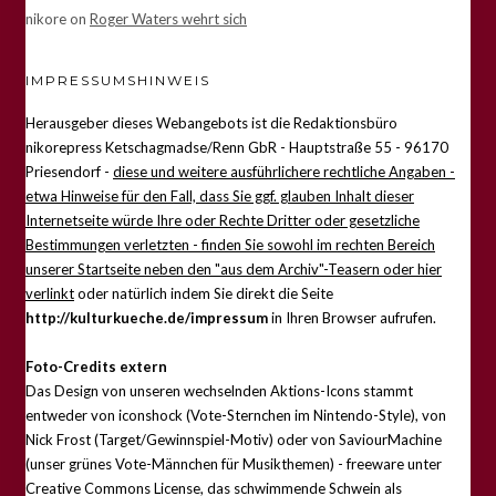
nikore
on
Roger Waters wehrt sich
IMPRESSUMSHINWEIS
Herausgeber dieses Webangebots ist die Redaktionsbüro
nikorepress Ketschagmadse/Renn GbR - Hauptstraße 55 - 96170
Priesendorf -
diese und weitere ausführlichere rechtliche Angaben -
etwa Hinweise für den Fall, dass Sie ggf. glauben Inhalt dieser
Internetseite würde Ihre oder Rechte Dritter oder gesetzliche
Bestimmungen verletzten - finden Sie sowohl im rechten Bereich
unserer Startseite neben den "aus dem Archiv"-Teasern oder hier
verlinkt
oder natürlich indem Sie direkt die Seite
http://kulturkueche.de/impressum
in Ihren Browser aufrufen.
Foto-Credits extern
Das Design von unseren wechselnden Aktions-Icons stammt
entweder von iconshock (Vote-Sternchen im Nintendo-Style), von
Nick Frost (Target/Gewinnspiel-Motiv) oder von SaviourMachine
(unser grünes Vote-Männchen für Musikthemen) - freeware unter
Creative Commons License, das schwimmende Schwein als