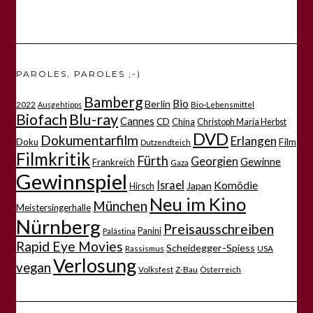
PAROLES, PAROLES ;-)
Bamberg
Bio
Berlin
2022
Bio-Lebensmittel
Ausgehtipps
Biofach
Blu-ray
Cannes
CD
China
Christoph Maria Herbst
DVD
Dokumentarfilm
Erlangen
Film
Doku
Dutzendteich
Filmkritik
Fürth
Georgien
Gewinne
Frankreich
Gaza
Gewinnspiel
Israel
Komödie
Japan
Hirsch
Neu im Kino
München
Meistersingerhalle
Nürnberg
Preisausschreiben
Panini
Palästina
Rapid Eye Movies
Scheidegger-Spiess
Rassismus
USA
Verlosung
vegan
Volksfest
Z-Bau
Österreich