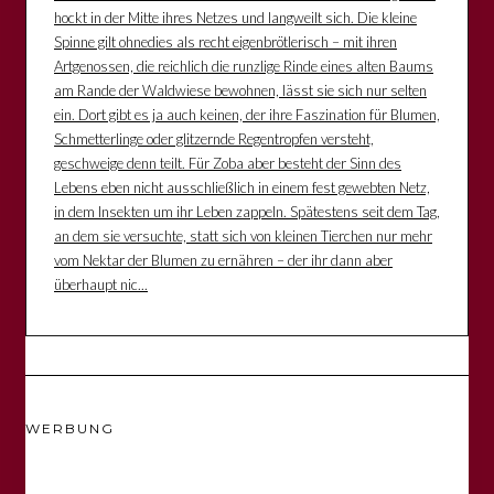
hockt in der Mitte ihres Netzes und langweilt sich. Die kleine
Spinne gilt ohnedies als recht eigenbrötlerisch – mit ihren
Artgenossen, die reichlich die runzlige Rinde eines alten Baums
am Rande der Waldwiese bewohnen, lässt sie sich nur selten
ein. Dort gibt es ja auch keinen, der ihre Faszination für Blumen,
Schmetterlinge oder glitzernde Regentropfen versteht,
geschweige denn teilt. Für Zoba aber besteht der Sinn des
Lebens eben nicht ausschließlich in einem fest gewebten Netz,
in dem Insekten um ihr Leben zappeln. Spätestens seit dem Tag,
an dem sie versuchte, statt sich von kleinen Tierchen nur mehr
vom Nektar der Blumen zu ernähren – der ihr dann aber
überhaupt nic...
WERBUNG