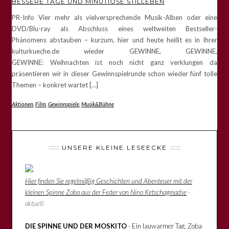
BESSERE TAGE UND MINUTIÖSE STILLEBEN
PR-Info Vier mehr als vielversprechende Musik-Alben oder eine
DVD/Blu-ray als Abschluss eines weltweiten Bestseller-
Phänomens abstauben – kurzum, hier und heute heißt es in Ihrer
kulturkueche.de wieder GEWINNE, GEWINNE,
GEWINNE: Weihnachten ist noch nicht ganz verklungen da
präsentieren wir in dieser Gewinnspielrunde schon wieder fünf tolle
Themen – konkret wartet […]
Aktionen
,
Film
,
Gewinnspiele
,
Musik&Bühne
UNSERE KLEINE LESEECKE
Hier finden Sie regelmäßig Geschichten und Abenteuer mit der
kleinen Spinne Zoba aus der Feder von Nino Ketschagmadse
-
aktuell:
DIE SPINNE UND DER MOSKITO
- Ein lauwarmer Tag. Zoba