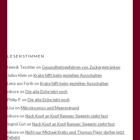
LESERSTIMMEN
Henrik Teschler
on
Gesundheitsgefahren von Zuckergetränken
Julius Klein
on
Krake hilft beim gezielten Ausschalten
Lena aus Fürth
on
Krake hilft beim gezielten Ausschalten
nikore
on
Die alte Eiche lebt noch
Philip P.
on
Die alte Eiche lebt noch
Lisa
on
Mikrokosmos und Meeresgrund
nikore
on
Nach Kopf an Kopf Rennen: Siegerin steht fest
Ingrid Gut
on
Nach Kopf an Kopf Rennen: Siegerin steht fest
nikore
on
Nicht nur Michael Krebs und Thomas Pigor dürfen jetzt
fiebern