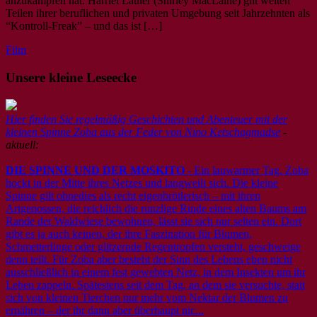
anzukämpfen hat. Harriet Lauler (Shirley MacLaine) gilt weiten
Teilen ihrer beruflichen und privaten Umgebung seit Jahrzehnten als
“Kontroll-Freak” – und das ist […]
Film
Unsere kleine Leseecke
Hier finden Sie regelmäßig Geschichten und Abenteuer mit der
kleinen Spinne Zoba aus der Feder von Nino Ketschagmadse
-
aktuell:
DIE SPINNE UND DER MOSKITO
- Ein lauwarmer Tag. Zoba
hockt in der Mitte ihres Netzes und langweilt sich. Die kleine
Spinne gilt ohnedies als recht eigenbrötlerisch – mit ihren
Artgenossen, die reichlich die runzlige Rinde eines alten Baums am
Rande der Waldwiese bewohnen, lässt sie sich nur selten ein. Dort
gibt es ja auch keinen, der ihre Faszination für Blumen,
Schmetterlinge oder glitzernde Regentropfen versteht, geschweige
denn teilt. Für Zoba aber besteht der Sinn des Lebens eben nicht
ausschließlich in einem fest gewebten Netz, in dem Insekten um ihr
Leben zappeln. Spätestens seit dem Tag, an dem sie versuchte, statt
sich von kleinen Tierchen nur mehr vom Nektar der Blumen zu
ernähren – der ihr dann aber überhaupt nic...