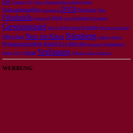
ray
Cannes
CD
Doku
China
Christoph Maria Herbst
DVD
Dokumentarfilm
Erlangen
Film
Dutzendteich
Filmkritik
Fürth
Georgien
Gewinne
Frankreich
Gaza
Gewinnspiel
Israel
Komödie
Japan
Meistersingerhalle
Hirsch
Nürnberg
Neu im Kino
München
Panini
Palästina
Preisausschreiben
Rapid Eye Movies
Scheidegger-
Rassismus
Verlosung
vegan
Spiess
USA
Volksfest
Z-Bau
Österreich
WERBUNG