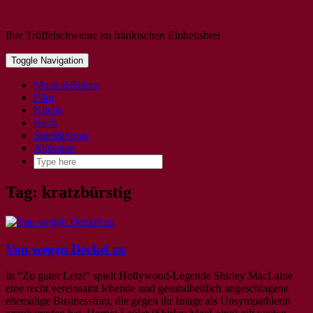
Ihre Trüffelschweine im fränkischen Einheitsbrei
Toggle Navigation
Musik&Bühne
Film
Küche
Buch
Spiel&Sport
Aktionen
Tag: kratzbürstig
Von wegen Deckel zu
In “Zu guter Letzt” spielt Hollywood-Legende Shirley MacLaine
eine recht vereinsamt lebende und gesundheitlich angeschlagene
ehemalige Businessfrau, die gegen ihr Image als Unsympathlerin