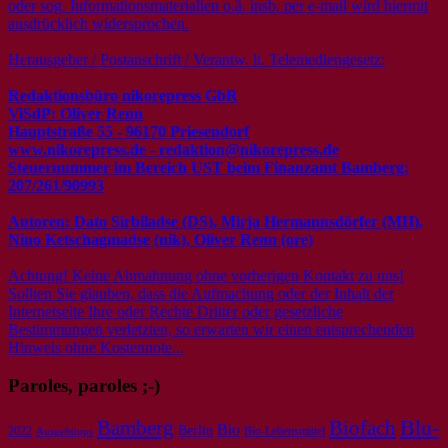
oder sog. Informationsmaterialien o.ä. insb. per e-mail wird hiermit
ausdrücklich widersprochen.
Herausgeber / Postanschrift / Verantw. lt. Telemediengesetz:
Redaktionsbüro nikorepress GbR
ViSdP: Oliver Renn
Hauptstraße 55 - 96170 Priesendorf
www.nikorepress.de - redaktion@nikorepress.de
Steuernummer im Bereich UST beim Finanzamt Bamberg:
207/261/90993
Autoren: Dato Sirbiladse (DS), Mirja Hermannsdörfer (MH),
Nino Ketschagmadse (nik), Oliver Renn (ore)
Achtung! Keine Abmahnung ohne vorherigen Kontakt zu uns!
Sollten Sie glauben, dass die Aufmachung oder der Inhalt der
Internetseite Ihre oder Rechte Dritter oder gesetzliche
Bestimmungen verletzten, so erwarten wir einen entsprechenden
Hinweis ohne Kostennote...
Paroles, paroles ;-)
Bamberg
Biofach
Blu-
Bio
Berlin
2022
Bio-Lebensmittel
Ausgehtipps