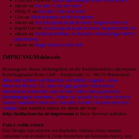
Lena aus Fürth
on
Krake hilft beim gezielten Ausschalten
nikore
on
Die alte Eiche lebt noch
Philip P.
on
Die alte Eiche lebt noch
Lisa
on
Mikrokosmos und Meeresgrund
nikore
on
Nach Kopf an Kopf Rennen: Siegerin steht fest
Ingrid Gut
on
Nach Kopf an Kopf Rennen: Siegerin steht fest
nikore
on
Nicht nur Michael Krebs und Thomas Pigor dürfen
jetzt fiebern
nikore
on
Roger Waters wehrt sich
IMPRESSUMshinweis
Herausgeber dieses Webangebots ist die Redaktionsbüro nikorepress
Ketschagmadse/Renn GbR - Hauptstraße 55 - 96170 Priesendorf -
diese und weitere ausführlichere rechtliche Angaben - etwa
Hinweise für den Fall, dass Sie ggf. glauben Inhalt dieser
Internetseite würde Ihre oder Rechte Dritter oder gesetzliche
Bestimmungen verletzten - finden Sie sowohl im rechten Bereich
unserer Startseite neben den "aus dem Archiv"-Teasern oder hier
verlinkt
oder natürlich indem Sie direkt die Seite
http://kulturkueche.de/impressum
in Ihren Browser aufrufen.
Foto-Credits extern
Das Design von unseren wechselnden Aktions-Icons stammt
entweder von iconshock (Vote-Sternchen im Nintendo-Style), von