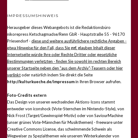
IMPRESSUMSHINWEIS
Herausgeber dieses Webangebots ist die Redaktionsbüro
nikorepress Ketschagmadse/Renn GbR - Hauptstraße 55 - 96170
Priesendorf -
diese und weitere ausführlichere rechtliche Angaben -
etwa Hinweise für den Fall, dass Sie ggf. glauben Inhalt dieser
Internetseite würde Ihre oder Rechte Dritter oder gesetzliche
Bestimmungen verletzten - finden Sie sowohl im rechten Bereich
unserer Startseite neben den "aus dem Archiv"-Teasern oder hier
verlinkt
oder natürlich indem Sie direkt die Seite
http://kulturkueche.de/impressum
in Ihren Browser aufrufen.
Foto-Credits extern
Das Design von unseren wechselnden Aktions-Icons stammt
entweder von iconshock (Vote-Sternchen im Nintendo-Style), von
Nick Frost (Target/Gewinnspiel-Motiv) oder von SaviourMachine
(unser grünes Vote-Männchen für Musikthemen) - freeware unter
Creative Commons License, das schwimmende Schwein als
Wegweiser zu Spezialthemen wie unserem Winterkalender von