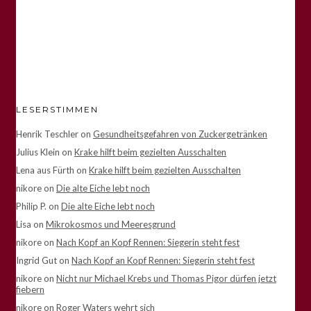
LESERSTIMMEN
Henrik Teschler
on
Gesundheitsgefahren von Zuckergetränken
Julius Klein
on
Krake hilft beim gezielten Ausschalten
Lena aus Fürth
on
Krake hilft beim gezielten Ausschalten
nikore
on
Die alte Eiche lebt noch
Philip P.
on
Die alte Eiche lebt noch
Lisa
on
Mikrokosmos und Meeresgrund
nikore
on
Nach Kopf an Kopf Rennen: Siegerin steht fest
Ingrid Gut
on
Nach Kopf an Kopf Rennen: Siegerin steht fest
nikore
on
Nicht nur Michael Krebs und Thomas Pigor dürfen jetzt
fiebern
nikore
on
Roger Waters wehrt sich