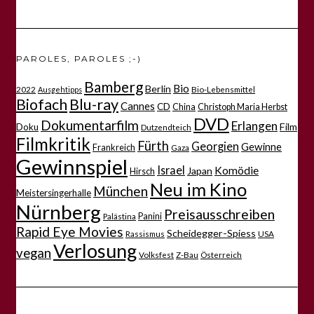
PAROLES, PAROLES ;-)
Bamberg
Bio
Berlin
2022
Bio-Lebensmittel
Ausgehtipps
Biofach
Blu-ray
Cannes
CD
China
Christoph Maria Herbst
DVD
Dokumentarfilm
Erlangen
Film
Doku
Dutzendteich
Filmkritik
Fürth
Georgien
Gewinne
Frankreich
Gaza
Gewinnspiel
Israel
Komödie
Japan
Hirsch
Neu im Kino
München
Meistersingerhalle
Nürnberg
Preisausschreiben
Panini
Palästina
Rapid Eye Movies
Scheidegger-Spiess
Rassismus
USA
Verlosung
vegan
Volksfest
Z-Bau
Österreich