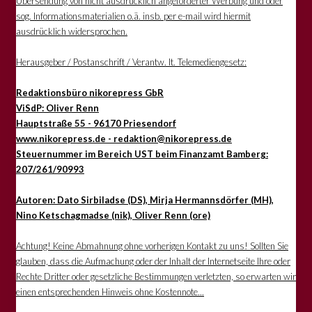
Übersendung von nicht ausdrücklich angeforderter Werbung und oder
sog. Informationsmaterialien o.ä. insb. per e-mail wird hiermit
ausdrücklich widersprochen.
Herausgeber / Postanschrift / Verantw. lt. Telemediengesetz:
Redaktionsbüro nikorepress GbR
ViSdP: Oliver Renn
Hauptstraße 55 - 96170 Priesendorf
www.nikorepress.de - redaktion@nikorepress.de
Steuernummer im Bereich UST beim Finanzamt Bamberg:
207/261/90993
Autoren: Dato Sirbiladse (DS), Mirja Hermannsdörfer (MH),
Nino Ketschagmadse (nik), Oliver Renn (ore)
Achtung! Keine Abmahnung ohne vorherigen Kontakt zu uns! Sollten Sie
glauben, dass die Aufmachung oder der Inhalt der Internetseite Ihre oder
Rechte Dritter oder gesetzliche Bestimmungen verletzten, so erwarten wir
einen entsprechenden Hinweis ohne Kostennote...