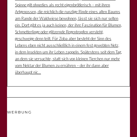
Spinne gilt ohnedies als recht eigenbrötlerisch – mit ihren
Artgenossen, die reichlich die runzlige Rinde eines alten Baums
am Rande der Waldwiese bewohnen, lässt sie sich nur selten
ein. Dort gibt es ja auch keinen, der ihre Faszination für Blumen,
Schmetterlinge oder glitzernde Regentropfen versteht,
geschweige denn teilt. Für Zoba aber besteht der Sinn des
Lebens eben nicht ausschließlich in einem fest gewebten Netz,
in dem Insekten um ihr Leben zappeln. Spätestens seit dem Tag,
an dem sie versuchte, statt sich von kleinen Tierchen nur mehr
vom Nektar der Blumen zu ernähren – der ihr dann aber
überhaupt nic...
WERBUNG