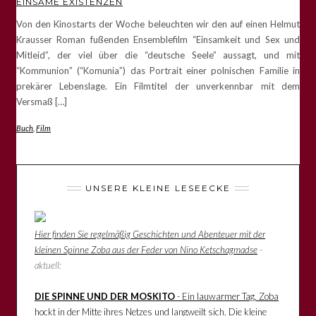
EINSAME EXISTENZEN
Von den Kinostarts der Woche beleuchten wir den auf einen Helmut
Krausser Roman fußenden Ensemblefilm “Einsamkeit und Sex und
Mitleid”, der viel über die “deutsche Seele” aussagt, und mit
“Kommunion” (“Komunia”) das Portrait einer polnischen Familie in
prekärer Lebenslage. Ein Filmtitel der unverkennbar mit dem
Versmaß […]
Buch
,
Film
UNSERE KLEINE LESEECKE
Hier finden Sie regelmäßig Geschichten und Abenteuer mit der
kleinen Spinne Zoba aus der Feder von Nino Ketschagmadse
-
aktuell:
DIE SPINNE UND DER MOSKITO
- Ein lauwarmer Tag. Zoba
hockt in der Mitte ihres Netzes und langweilt sich. Die kleine