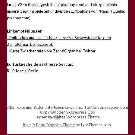
larsen9236 (bereit gestellt auf pixabay.com) und die gemeinhin
unsere Gewinnspiele ankündgenden Luftballons von "Hans" (Quelle:
pixabay.com).
Linkempfehlungen
- Politisches und Launisches ;-) unserer Schwesterseite, dem
ZenralOrgan bei facebook
- Kurze Zwischenrufe vom ZenralOrgan bei Twitter
kulturkueche.de sagt leise Servus:
R.I.P. Maciej Berlin
Alle Texte und Bilder unterliegen soweit nicht anders angegeben dem
Copyright der nikorepress GbR
- unser gewähltes Wordpress-Thema:
Kale, A Food Blogging Theme
by LyraThemes.com.