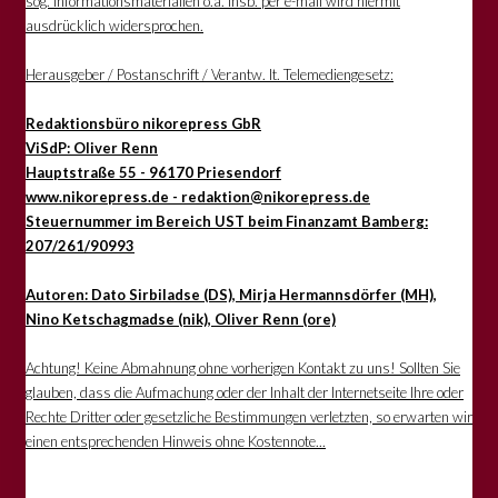
sog. Informationsmaterialien o.ä. insb. per e-mail wird hiermit
ausdrücklich widersprochen.
Herausgeber / Postanschrift / Verantw. lt. Telemediengesetz:
Redaktionsbüro nikorepress GbR
ViSdP: Oliver Renn
Hauptstraße 55 - 96170 Priesendorf
www.nikorepress.de - redaktion@nikorepress.de
Steuernummer im Bereich UST beim Finanzamt Bamberg:
207/261/90993
Autoren: Dato Sirbiladse (DS), Mirja Hermannsdörfer (MH),
Nino Ketschagmadse (nik), Oliver Renn (ore)
Achtung! Keine Abmahnung ohne vorherigen Kontakt zu uns! Sollten Sie
glauben, dass die Aufmachung oder der Inhalt der Internetseite Ihre oder
Rechte Dritter oder gesetzliche Bestimmungen verletzten, so erwarten wir
einen entsprechenden Hinweis ohne Kostennote...