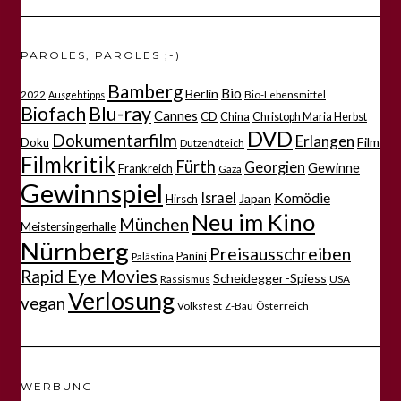
PAROLES, PAROLES ;-)
Bamberg
Bio
Berlin
2022
Bio-Lebensmittel
Ausgehtipps
Biofach
Blu-ray
Cannes
CD
China
Christoph Maria Herbst
DVD
Dokumentarfilm
Erlangen
Film
Doku
Dutzendteich
Filmkritik
Fürth
Georgien
Gewinne
Frankreich
Gaza
Gewinnspiel
Israel
Komödie
Japan
Hirsch
Neu im Kino
München
Meistersingerhalle
Nürnberg
Preisausschreiben
Panini
Palästina
Rapid Eye Movies
Scheidegger-Spiess
Rassismus
USA
Verlosung
vegan
Volksfest
Z-Bau
Österreich
WERBUNG