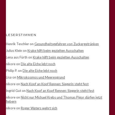
LESERSTIMMEN
Henrik Teschler
on
Gesundheitsgefahren von Zuckergetränken
Julius Klein
on
Krake hilft beim gezielten Ausschalten
Lena aus Fürth
on
Krake hilft beim gezielten Ausschalten
nikore
on
Die alte Eiche lebt noch
Philip P.
on
Die alte Eiche lebt noch
Lisa
on
Mikrokosmos und Meeresgrund
nikore
on
Nach Kopf an Kopf Rennen: Siegerin steht fest
Ingrid Gut
on
Nach Kopf an Kopf Rennen: Siegerin steht fest
nikore
on
Nicht nur Michael Krebs und Thomas Pigor dürfen jetzt
fiebern
nikore
on
Roger Waters wehrt sich