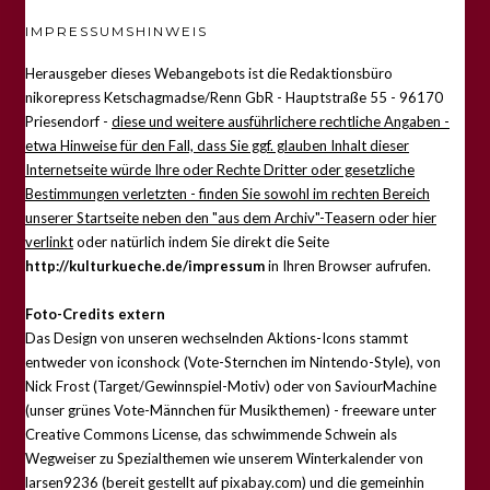
IMPRESSUMSHINWEIS
Herausgeber dieses Webangebots ist die Redaktionsbüro
nikorepress Ketschagmadse/Renn GbR - Hauptstraße 55 - 96170
Priesendorf -
diese und weitere ausführlichere rechtliche Angaben -
etwa Hinweise für den Fall, dass Sie ggf. glauben Inhalt dieser
Internetseite würde Ihre oder Rechte Dritter oder gesetzliche
Bestimmungen verletzten - finden Sie sowohl im rechten Bereich
unserer Startseite neben den "aus dem Archiv"-Teasern oder hier
verlinkt
oder natürlich indem Sie direkt die Seite
http://kulturkueche.de/impressum
in Ihren Browser aufrufen.
Foto-Credits extern
Das Design von unseren wechselnden Aktions-Icons stammt
entweder von iconshock (Vote-Sternchen im Nintendo-Style), von
Nick Frost (Target/Gewinnspiel-Motiv) oder von SaviourMachine
(unser grünes Vote-Männchen für Musikthemen) - freeware unter
Creative Commons License, das schwimmende Schwein als
Wegweiser zu Spezialthemen wie unserem Winterkalender von
larsen9236 (bereit gestellt auf pixabay.com) und die gemeinhin