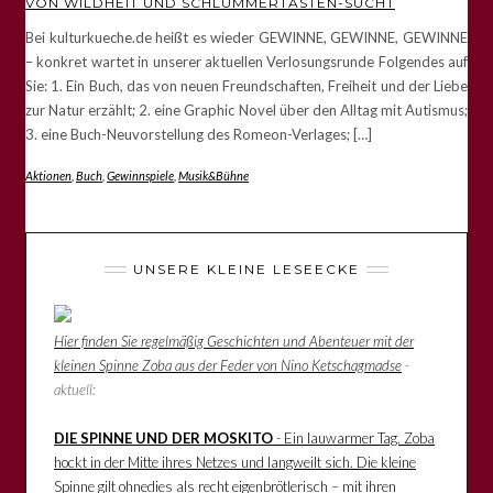
VON WILDHEIT UND SCHLUMMERTASTEN-SUCHT
Bei kulturkueche.de heißt es wieder GEWINNE, GEWINNE, GEWINNE
– konkret wartet in unserer aktuellen Verlosungsrunde Folgendes auf
Sie: 1. Ein Buch, das von neuen Freundschaften, Freiheit und der Liebe
zur Natur erzählt; 2. eine Graphic Novel über den Alltag mit Autismus;
3. eine Buch-Neuvorstellung des Romeon-Verlages; […]
Aktionen
,
Buch
,
Gewinnspiele
,
Musik&Bühne
UNSERE KLEINE LESEECKE
Hier finden Sie regelmäßig Geschichten und Abenteuer mit der
kleinen Spinne Zoba aus der Feder von Nino Ketschagmadse
-
aktuell:
DIE SPINNE UND DER MOSKITO
- Ein lauwarmer Tag. Zoba
hockt in der Mitte ihres Netzes und langweilt sich. Die kleine
Spinne gilt ohnedies als recht eigenbrötlerisch – mit ihren