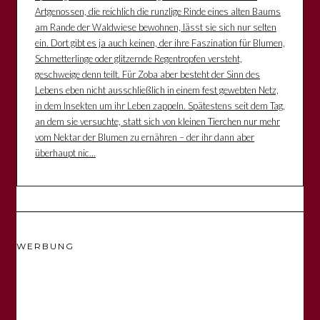
Artgenossen, die reichlich die runzlige Rinde eines alten Baums
am Rande der Waldwiese bewohnen, lässt sie sich nur selten
ein. Dort gibt es ja auch keinen, der ihre Faszination für Blumen,
Schmetterlinge oder glitzernde Regentropfen versteht,
geschweige denn teilt. Für Zoba aber besteht der Sinn des
Lebens eben nicht ausschließlich in einem fest gewebten Netz,
in dem Insekten um ihr Leben zappeln. Spätestens seit dem Tag,
an dem sie versuchte, statt sich von kleinen Tierchen nur mehr
vom Nektar der Blumen zu ernähren – der ihr dann aber
überhaupt nic...
WERBUNG