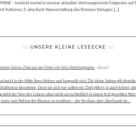
NE – konkret wartet in unserer aktuellen Verlosungsrunde Folgendes auf Sie:
g mit Autismus; 3. eine Buch-Neuvorstellung des Romeon-Verlages; […]
UNSERE KLEINE LESEECKE
 kleinen Spinne Zoba aus der Feder von Nino Ketschagmadse
- aktuell:
 hockt in der Mitte ihres Netzes und langweilt sich. Die kleine Spinne gilt ohnedie
aldwiese bewohnen, lässt sie sich nur selten ein. Dort gibt es ja auch keinen, der
besteht der Sinn des Lebens eben nicht ausschließlich in einem fest gewebten Net
ur mehr vom Nektar der Blumen zu ernähren – der ihr dann aber überhaupt nic...