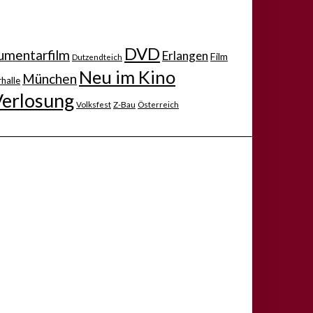
DVD
mentarfilm
Erlangen
Film
Dutzendteich
Neu im Kino
München
halle
Verlosung
Volksfest
Z-Bau
Österreich