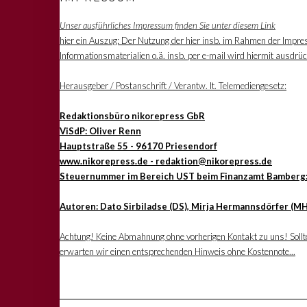
Unser ausführliches Impressum finden Sie unter diesem Link
hier ein Auszug: Der Nutzung der hier insb. im Rahmen der Impre
Informationsmaterialien o.ä. insb. per e-mail wird hiermit ausdrü
Herausgeber / Postanschrift / Verantw. lt. Telemediengesetz:
Redaktionsbüro nikorepress GbR
ViSdP: Oliver Renn
Hauptstraße 55 - 96170 Priesendorf
www.nikorepress.de - redaktion@nikorepress.de
Steuernummer im Bereich UST beim Finanzamt Bamberg
Autoren: Dato Sirbiladse (DS), Mirja Hermannsdörfer (MH
Achtung! Keine Abmahnung ohne vorherigen Kontakt zu uns! Sollten
erwarten wir einen entsprechenden Hinweis ohne Kostennote...