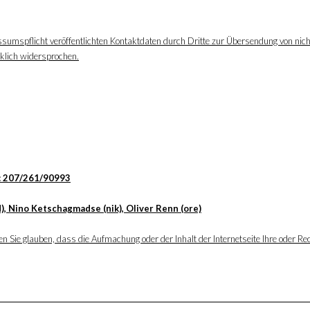
ssumspflicht veröffentlichten Kontaktdaten durch Dritte zur Übersendung von nic
cklich widersprochen.
: 207/261/90993
), Nino Ketschagmadse (nik), Oliver Renn (ore)
 Sie glauben, dass die Aufmachung oder der Inhalt der Internetseite Ihre oder Rec