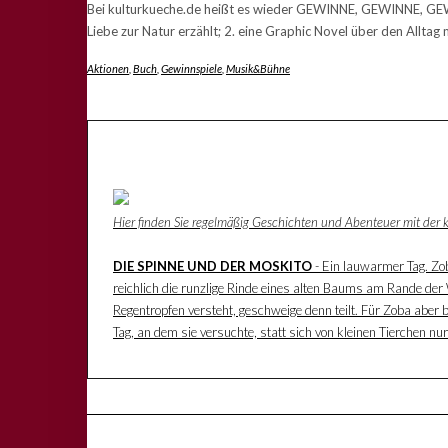
Bei kulturkueche.de heißt es wieder GEWINNE, GEWINNE, GEWIN
Liebe zur Natur erzählt; 2. eine Graphic Novel über den Allta
Aktionen
,
Buch
,
Gewinnspiele
,
Musik&Bühne
Hier finden Sie regelmäßig Geschichten und Abenteuer mit der
DIE SPINNE UND DER MOSKITO
- Ein lauwarmer Tag. Zoba
reichlich die runzlige Rinde eines alten Baums am Rande der W
Regentropfen versteht, geschweige denn teilt. Für Zoba aber 
Tag, an dem sie versuchte, statt sich von kleinen Tierchen n