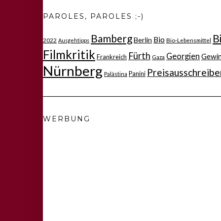
PAROLES, PAROLES ;-)
Bamberg
B
Bio
Berlin
2022
Bio-Lebensmittel
Ausgehtipps
Filmkritik
Fürth
Georgien
Gewi
Frankreich
Gaza
Nürnberg
Preisausschreibe
Panini
Palästina
WERBUNG