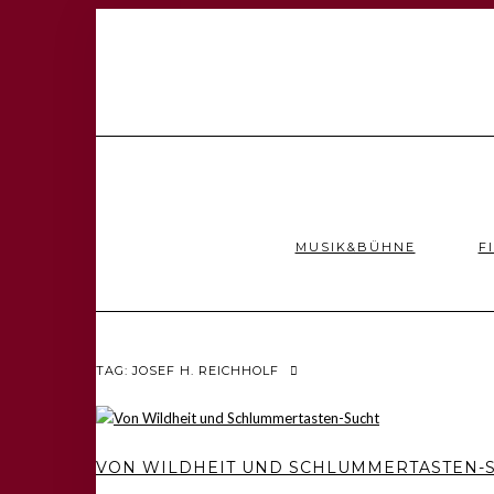
MUSIK&BÜHNE
F
TAG: JOSEF H. REICHHOLF
VON WILDHEIT UND SCHLUMMERTASTEN-