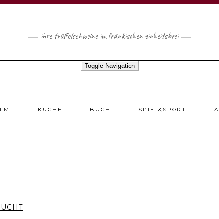
ihre trüffelschweine im fränkischen einheitsbrei
Toggle Navigation
ILM
KÜCHE
BUCH
SPIEL&SPORT
A
SUCHT