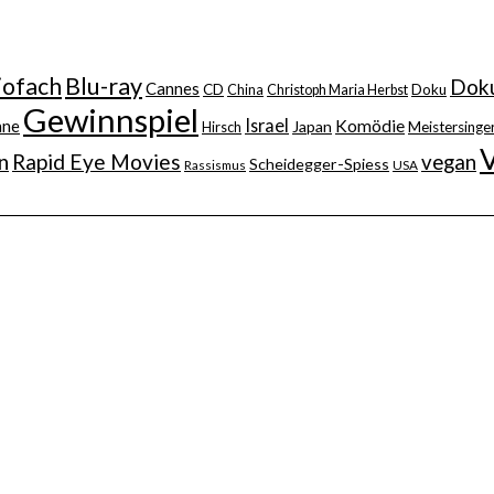
iofach
Blu-ray
Doku
Cannes
CD
China
Christoph Maria Herbst
Doku
Gewinnspiel
Israel
nne
Komödie
Japan
Hirsch
Meistersinger
n
Rapid Eye Movies
vegan
Scheidegger-Spiess
Rassismus
USA