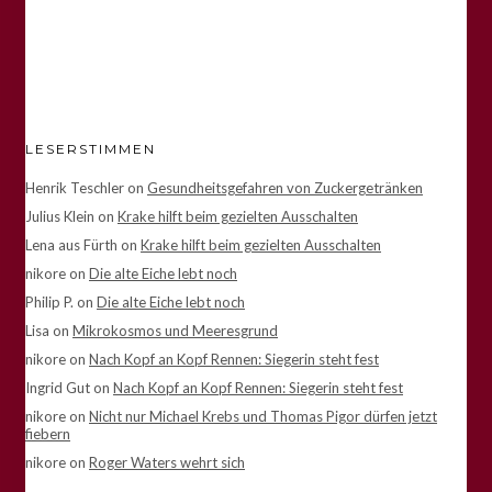
LESERSTIMMEN
Henrik Teschler
on
Gesundheitsgefahren von Zuckergetränken
Julius Klein
on
Krake hilft beim gezielten Ausschalten
Lena aus Fürth
on
Krake hilft beim gezielten Ausschalten
nikore
on
Die alte Eiche lebt noch
Philip P.
on
Die alte Eiche lebt noch
Lisa
on
Mikrokosmos und Meeresgrund
nikore
on
Nach Kopf an Kopf Rennen: Siegerin steht fest
Ingrid Gut
on
Nach Kopf an Kopf Rennen: Siegerin steht fest
nikore
on
Nicht nur Michael Krebs und Thomas Pigor dürfen jetzt
fiebern
nikore
on
Roger Waters wehrt sich