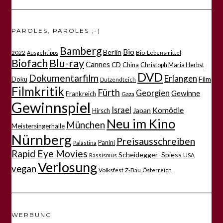
PAROLES, PAROLES ;-)
Bamberg
Bio
Berlin
2022
Bio-Lebensmittel
Ausgehtipps
Biofach
Blu-ray
Cannes
CD
China
Christoph Maria Herbst
DVD
Dokumentarfilm
Erlangen
Film
Doku
Dutzendteich
Filmkritik
Fürth
Georgien
Gewinne
Frankreich
Gaza
Gewinnspiel
Israel
Komödie
Japan
Hirsch
Neu im Kino
München
Meistersingerhalle
Nürnberg
Preisausschreiben
Panini
Palästina
Rapid Eye Movies
Scheidegger-Spiess
Rassismus
USA
Verlosung
vegan
Volksfest
Z-Bau
Österreich
WERBUNG