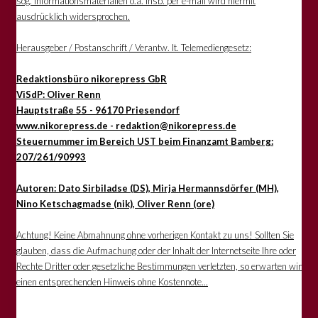
sog. Informationsmaterialien o.ä. insb. per e-mail wird hiermit
ausdrücklich widersprochen.
Herausgeber / Postanschrift / Verantw. lt. Telemediengesetz:
Redaktionsbüro nikorepress GbR
ViSdP: Oliver Renn
Hauptstraße 55 - 96170 Priesendorf
www.nikorepress.de - redaktion@nikorepress.de
Steuernummer im Bereich UST beim Finanzamt Bamberg:
207/261/90993
Autoren: Dato Sirbiladse (DS), Mirja Hermannsdörfer (MH),
Nino Ketschagmadse (nik), Oliver Renn (ore)
Achtung! Keine Abmahnung ohne vorherigen Kontakt zu uns! Sollten Sie
glauben, dass die Aufmachung oder der Inhalt der Internetseite Ihre oder
Rechte Dritter oder gesetzliche Bestimmungen verletzten, so erwarten wir
einen entsprechenden Hinweis ohne Kostennote...