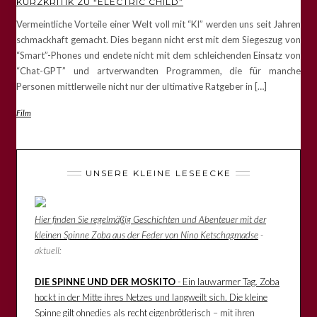
KURZKRITIK ZU “ELECTRIC CHILD”
Vermeintliche Vorteile einer Welt voll mit “KI” werden uns seit Jahren
schmackhaft gemacht. Dies begann nicht erst mit dem Siegeszug von
“Smart”-Phones und endete nicht mit dem schleichenden Einsatz von
“Chat-GPT” und artverwandten Programmen, die für manche
Personen mittlerweile nicht nur der ultimative Ratgeber in […]
Film
UNSERE KLEINE LESEECKE
Hier finden Sie regelmäßig Geschichten und Abenteuer mit der
kleinen Spinne Zoba aus der Feder von Nino Ketschagmadse
-
aktuell:
DIE SPINNE UND DER MOSKITO
- Ein lauwarmer Tag. Zoba
hockt in der Mitte ihres Netzes und langweilt sich. Die kleine
Spinne gilt ohnedies als recht eigenbrötlerisch – mit ihren