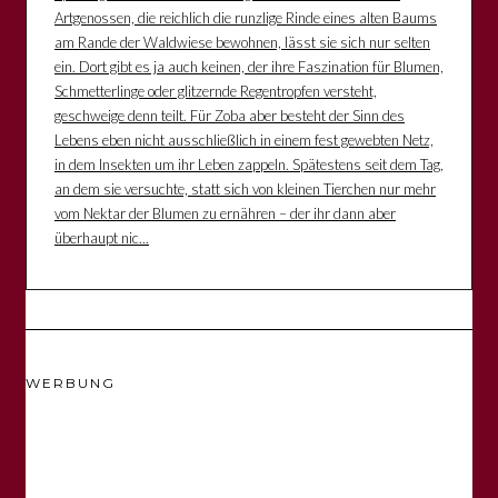
Artgenossen, die reichlich die runzlige Rinde eines alten Baums
am Rande der Waldwiese bewohnen, lässt sie sich nur selten
ein. Dort gibt es ja auch keinen, der ihre Faszination für Blumen,
Schmetterlinge oder glitzernde Regentropfen versteht,
geschweige denn teilt. Für Zoba aber besteht der Sinn des
Lebens eben nicht ausschließlich in einem fest gewebten Netz,
in dem Insekten um ihr Leben zappeln. Spätestens seit dem Tag,
an dem sie versuchte, statt sich von kleinen Tierchen nur mehr
vom Nektar der Blumen zu ernähren – der ihr dann aber
überhaupt nic...
WERBUNG