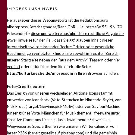
IMPRESSUMSHINWEIS
Herausgeber dieses Webangebots ist die Redaktionsbüro
nikorepress Ketschagmadse/Renn GbR - Hauptstraße 55 - 96170
Priesendorf -
diese und weitere ausführlichere rechtliche Angaben -
etwa Hinweise für den Fall, dass Sie ggf. glauben Inhalt dieser
Internetseite würde Ihre oder Rechte Dritter oder gesetzliche
Bestimmungen verletzten - finden Sie sowohl im rechten Bereich
unserer Startseite neben den "aus dem Archiv"-Teasern oder hier
verlinkt
oder natürlich indem Sie direkt die Seite
http://kulturkueche.de/impressum
in Ihren Browser aufrufen.
Foto-Credits extern
Das Design von unseren wechselnden Aktions-Icons stammt
entweder von iconshock (Vote-Sternchen im Nintendo-Style), von
Nick Frost (Target/Gewinnspiel-Motiv) oder von SaviourMachine
(unser grünes Vote-Männchen für Musikthemen) - freeware unter
Creative Commons License, das schwimmende Schwein als
Wegweiser zu Spezialthemen wie unserem Winterkalender von
larsen9236 (bereit gestellt auf pixabay.com) und die gemeinhin