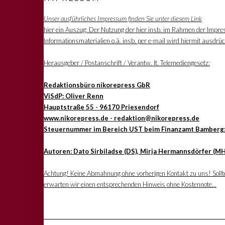
Unser ausführliches Impressum finden Sie unter diesem Link
hier ein Auszug: Der Nutzung der hier insb. im Rahmen der Impre
Informationsmaterialien o.ä. insb. per e-mail wird hiermit ausdrü
Herausgeber / Postanschrift / Verantw. lt. Telemediengesetz:
Redaktionsbüro nikorepress GbR
ViSdP: Oliver Renn
Hauptstraße 55 - 96170 Priesendorf
www.nikorepress.de - redaktion@nikorepress.de
Steuernummer im Bereich UST beim Finanzamt Bamberg
Autoren: Dato Sirbiladse (DS), Mirja Hermannsdörfer (MH
Achtung! Keine Abmahnung ohne vorherigen Kontakt zu uns! Sollten
erwarten wir einen entsprechenden Hinweis ohne Kostennote...