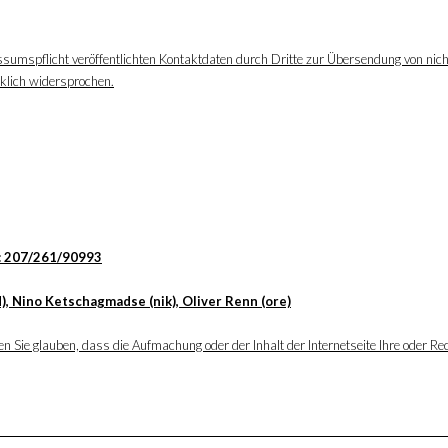
ssumspflicht veröffentlichten Kontaktdaten durch Dritte zur Übersendung von nic
cklich widersprochen.
: 207/261/90993
), Nino Ketschagmadse (nik), Oliver Renn (ore)
 Sie glauben, dass die Aufmachung oder der Inhalt der Internetseite Ihre oder Rec