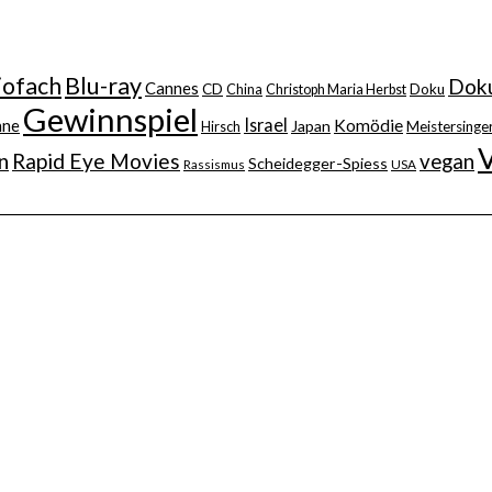
iofach
Blu-ray
Doku
Cannes
CD
China
Christoph Maria Herbst
Doku
Gewinnspiel
Israel
nne
Komödie
Japan
Hirsch
Meistersinger
n
Rapid Eye Movies
vegan
Scheidegger-Spiess
Rassismus
USA