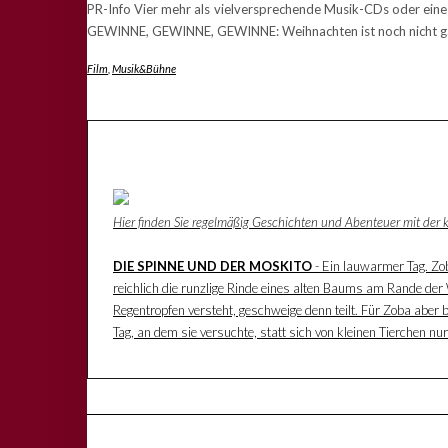
PR-Info Vier mehr als vielversprechende Musik-CDs oder eine
GEWINNE, GEWINNE, GEWINNE: Weihnachten ist noch nicht ganz
Film
,
Musik&Bühne
Hier finden Sie regelmäßig Geschichten und Abenteuer mit der
DIE SPINNE UND DER MOSKITO
- Ein lauwarmer Tag. Zoba
reichlich die runzlige Rinde eines alten Baums am Rande der W
Regentropfen versteht, geschweige denn teilt. Für Zoba aber 
Tag, an dem sie versuchte, statt sich von kleinen Tierchen n