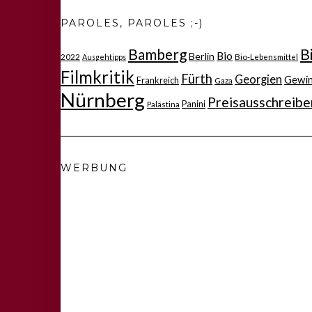
PAROLES, PAROLES ;-)
Bamberg
B
Bio
Berlin
2022
Bio-Lebensmittel
Ausgehtipps
Filmkritik
Fürth
Georgien
Gewi
Frankreich
Gaza
Nürnberg
Preisausschreibe
Panini
Palästina
WERBUNG