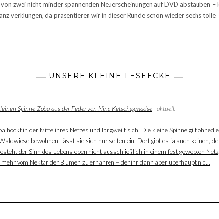
 von zwei nicht minder spannenden Neuerscheinungen auf DVD abstauben – kur
 verklungen, da präsentieren wir in dieser Runde schon wieder sechs tolle
UNSERE KLEINE LESEECKE
 kleinen Spinne Zoba aus der Feder von Nino Ketschagmadse
- aktuell:
 hockt in der Mitte ihres Netzes und langweilt sich. Die kleine Spinne gilt ohnedie
aldwiese bewohnen, lässt sie sich nur selten ein. Dort gibt es ja auch keinen, der
besteht der Sinn des Lebens eben nicht ausschließlich in einem fest gewebten Net
ur mehr vom Nektar der Blumen zu ernähren – der ihr dann aber überhaupt nic...