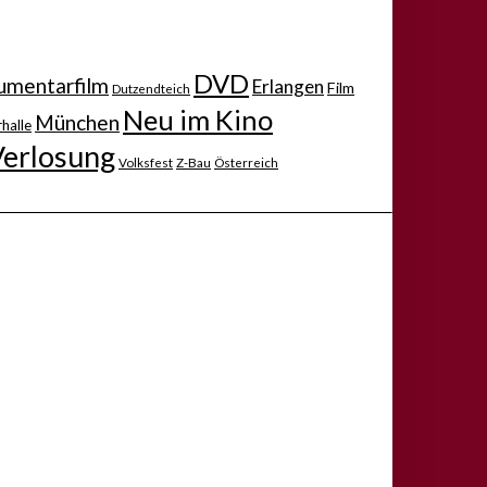
DVD
mentarfilm
Erlangen
Film
Dutzendteich
Neu im Kino
München
halle
Verlosung
Volksfest
Z-Bau
Österreich