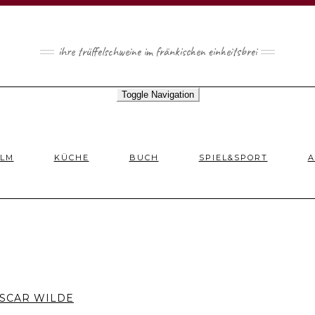
ihre trüffelschweine im fränkischen einheitsbrei
Toggle Navigation
ILM
KÜCHE
BUCH
SPIEL&SPORT
A
OSCAR WILDE