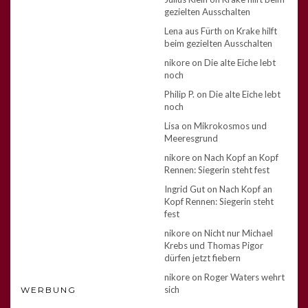
gezielten Ausschalten
Lena aus Fürth
on
Krake hilft
beim gezielten Ausschalten
nikore
on
Die alte Eiche lebt
noch
Philip P.
on
Die alte Eiche lebt
noch
Lisa
on
Mikrokosmos und
Meeresgrund
nikore
on
Nach Kopf an Kopf
Rennen: Siegerin steht fest
Ingrid Gut
on
Nach Kopf an
Kopf Rennen: Siegerin steht
fest
nikore
on
Nicht nur Michael
Krebs und Thomas Pigor
dürfen jetzt fiebern
nikore
on
Roger Waters wehrt
sich
WERBUNG