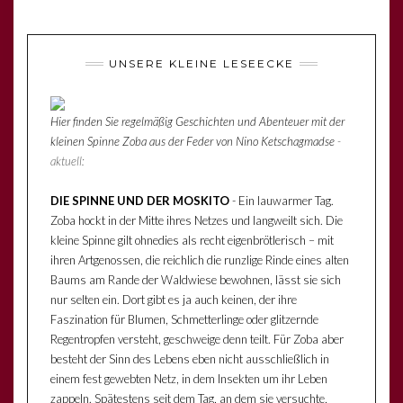
UNSERE KLEINE LESEECKE
Hier finden Sie regelmäßig Geschichten und Abenteuer mit der
kleinen Spinne Zoba aus der Feder von Nino Ketschagmadse
-
aktuell:
DIE SPINNE UND DER MOSKITO
- Ein lauwarmer Tag.
Zoba hockt in der Mitte ihres Netzes und langweilt sich. Die
kleine Spinne gilt ohnedies als recht eigenbrötlerisch – mit
ihren Artgenossen, die reichlich die runzlige Rinde eines alten
Baums am Rande der Waldwiese bewohnen, lässt sie sich
nur selten ein. Dort gibt es ja auch keinen, der ihre
Faszination für Blumen, Schmetterlinge oder glitzernde
Regentropfen versteht, geschweige denn teilt. Für Zoba aber
besteht der Sinn des Lebens eben nicht ausschließlich in
einem fest gewebten Netz, in dem Insekten um ihr Leben
zappeln. Spätestens seit dem Tag, an dem sie versuchte,