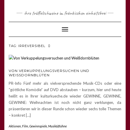
ihre trüffelschweine im fränkischen einheitsbrei
Toggle
Navigation
TAG: IRREVERSIBEL
VON VERKUPPELUNGSVERSUCHEN UND
WEISSDORNBLÜTEN
PR-Info Fünf mehr als vielversprechende Musik-CDs oder eine
“göttliche Komödie” auf DVD abstauben – kurzum, hier und heute
heißt es in Ihrer kulturkueche.de wieder GEWINNE, GEWINNE,
GEWINNE: Weihnachten ist noch nicht ganz verklungen, da
präsentieren wir in dieser Runde schon wieder sechs tolle Themen
– konkret […]
Aktionen
,
Film
,
Gewinnspiele
,
Musik&Bühne