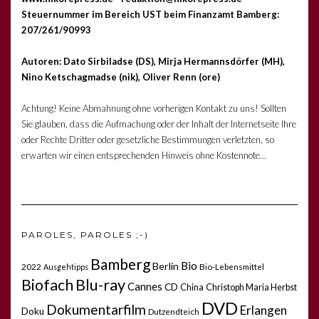
Steuernummer im Bereich UST beim Finanzamt Bamberg:
207/261/90993
Autoren: Dato Sirbiladse (DS), Mirja Hermannsdörfer (MH),
Nino Ketschagmadse (nik), Oliver Renn (ore)
Achtung! Keine Abmahnung ohne vorherigen Kontakt zu uns! Sollten
Sie glauben, dass die Aufmachung oder der Inhalt der Internetseite Ihre
oder Rechte Dritter oder gesetzliche Bestimmungen verletzten, so
erwarten wir einen entsprechenden Hinweis ohne Kostennote...
PAROLES, PAROLES ;-)
Bamberg
Bio
Berlin
2022
Bio-Lebensmittel
Ausgehtipps
Biofach
Blu-ray
Cannes
CD
China
Christoph Maria Herbst
DVD
Dokumentarfilm
Erlangen
Doku
Dutzendteich