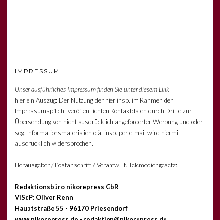
IMPRESSUM
Unser ausführliches Impressum finden Sie unter diesem Link
hier ein Auszug: Der Nutzung der hier insb. im Rahmen der
Impressumspflicht veröffentlichten Kontaktdaten durch Dritte zur
Übersendung von nicht ausdrücklich angeforderter Werbung und oder
sog. Informationsmaterialien o.ä. insb. per e-mail wird hiermit
ausdrücklich widersprochen.
Herausgeber / Postanschrift / Verantw. lt. Telemediengesetz:
Redaktionsbüro nikorepress GbR
ViSdP: Oliver Renn
Hauptstraße 55 - 96170 Priesendorf
www.nikorepress.de - redaktion@nikorepress.de