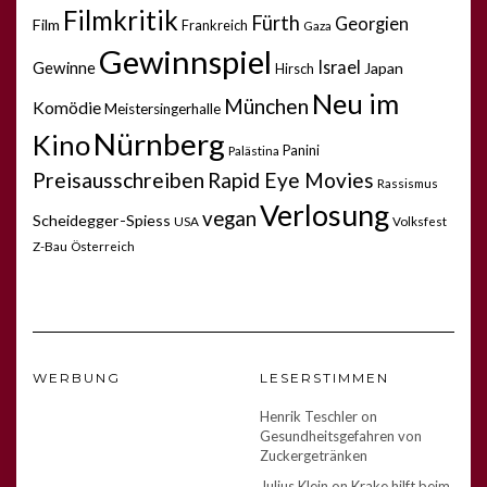
Filmkritik
Fürth
Georgien
Film
Frankreich
Gaza
Gewinnspiel
Israel
Gewinne
Japan
Hirsch
Neu im
München
Komödie
Meistersingerhalle
Nürnberg
Kino
Panini
Palästina
Preisausschreiben
Rapid Eye Movies
Rassismus
Verlosung
vegan
Scheidegger-Spiess
USA
Volksfest
Z-Bau
Österreich
WERBUNG
LESERSTIMMEN
Henrik Teschler
on
Gesundheitsgefahren von
Zuckergetränken
Julius Klein
on
Krake hilft beim