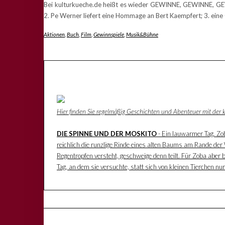
Bei kulturkueche.de heißt es wieder GEWINNE, GEWINNE, GEWI
2. Pe Werner liefert eine Hommage an Bert Kaempfert; 3. eine 
Aktionen
,
Buch
,
Film
,
Gewinnspiele
,
Musik&Bühne
Hier finden Sie regelmäßig Geschichten und Abenteuer mit der
DIE SPINNE UND DER MOSKITO
- Ein lauwarmer Tag. Zoba
reichlich die runzlige Rinde eines alten Baums am Rande der W
Regentropfen versteht, geschweige denn teilt. Für Zoba aber 
Tag, an dem sie versuchte, statt sich von kleinen Tierchen n