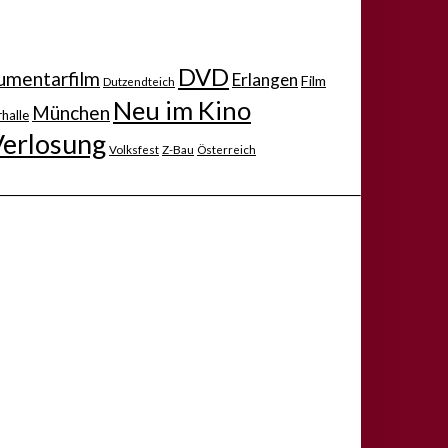
DVD
mentarfilm
Erlangen
Film
Dutzendteich
Neu im Kino
München
halle
Verlosung
Volksfest
Z-Bau
Österreich