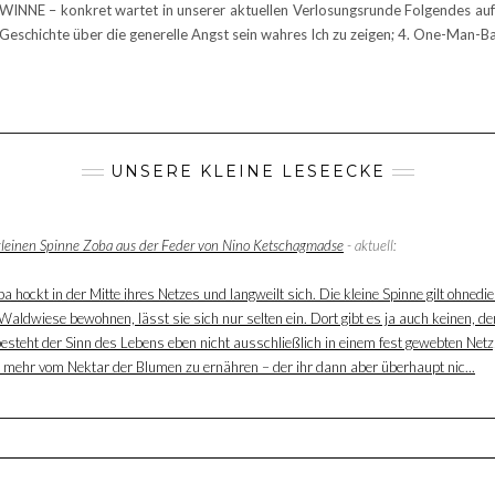
NNE – konkret wartet in unserer aktuellen Verlosungsrunde Folgendes auf
Geschichte über die generelle Angst sein wahres Ich zu zeigen; 4. One-Man-B
UNSERE KLEINE LESEECKE
 kleinen Spinne Zoba aus der Feder von Nino Ketschagmadse
- aktuell:
 hockt in der Mitte ihres Netzes und langweilt sich. Die kleine Spinne gilt ohnedie
aldwiese bewohnen, lässt sie sich nur selten ein. Dort gibt es ja auch keinen, der
besteht der Sinn des Lebens eben nicht ausschließlich in einem fest gewebten Net
ur mehr vom Nektar der Blumen zu ernähren – der ihr dann aber überhaupt nic...