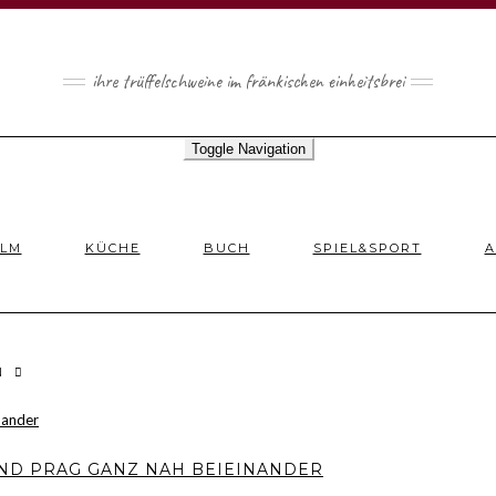
ihre trüffelschweine im fränkischen einheitsbrei
Toggle Navigation
ILM
KÜCHE
BUCH
SPIEL&SPORT
A
N
UND PRAG GANZ NAH BEIEINANDER