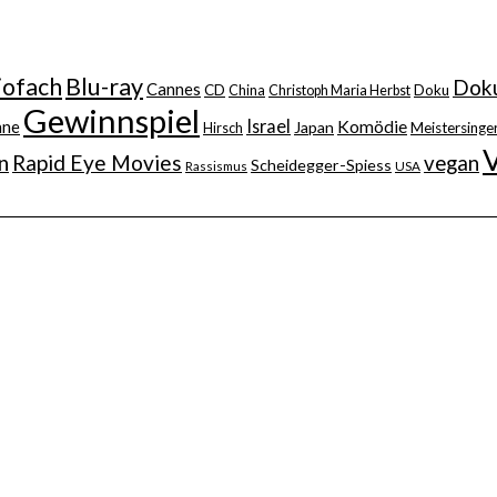
iofach
Blu-ray
Doku
Cannes
CD
China
Christoph Maria Herbst
Doku
Gewinnspiel
Israel
nne
Komödie
Japan
Hirsch
Meistersinger
n
Rapid Eye Movies
vegan
Scheidegger-Spiess
Rassismus
USA