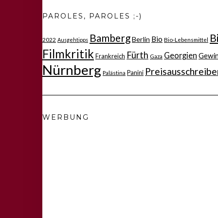
PAROLES, PAROLES ;-)
Bamberg
B
Bio
Berlin
2022
Bio-Lebensmittel
Ausgehtipps
Filmkritik
Fürth
Georgien
Gewi
Frankreich
Gaza
Nürnberg
Preisausschreibe
Panini
Palästina
WERBUNG