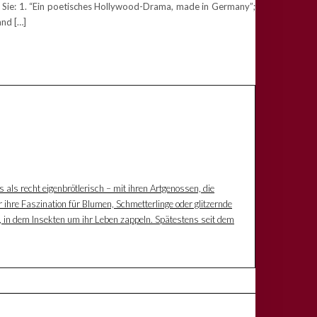
 Sie: 1. “Ein poetisches Hollywood-Drama, made in Germany”;
and […]
s als recht eigenbrötlerisch – mit ihren Artgenossen, die
 ihre Faszination für Blumen, Schmetterlinge oder glitzernde
z, in dem Insekten um ihr Leben zappeln. Spätestens seit dem