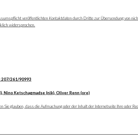
ssumspflicht veröffentlichten Kontaktdaten durch Dritte zur Übersendung von nic
cklich widersprochen.
: 207/261/90993
), Nino Ketschagmadse (nik), Oliver Renn (ore)
 Sie glauben, dass die Aufmachung oder der Inhalt der Internetseite Ihre oder Rec