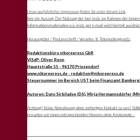
Unser ausführliches Impressum finden Sie unter diesem Link
hier ein Auszug: Der Nutzung der hier insb. im Rahmen der Impre
Informationsmaterialien o.ä. insb. per e-mail wird hiermit ausdrü
Herausgeber / Postanschrift / Verantw. lt. Telemediengesetz:
Redaktionsbüro nikorepress GbR
ViSdP: Oliver Renn
Hauptstraße 55 - 96170 Priesendorf
www.nikorepress.de - redaktion@nikorepress.de
Steuernummer im Bereich UST beim Finanzamt Bamberg
Autoren: Dato Sirbiladse (DS), Mirja Hermannsdörfer (MH
Achtung! Keine Abmahnung ohne vorherigen Kontakt zu uns! Sollten
erwarten wir einen entsprechenden Hinweis ohne Kostennote...