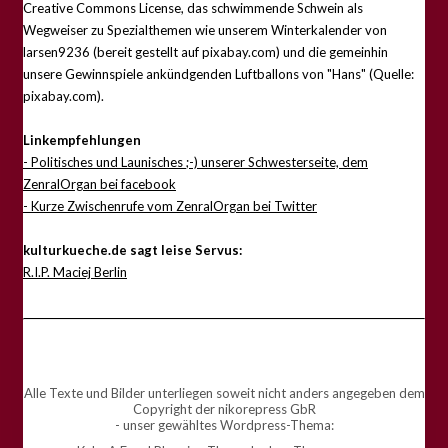
Creative Commons License, das schwimmende Schwein als
Wegweiser zu Spezialthemen wie unserem Winterkalender von
larsen9236 (bereit gestellt auf pixabay.com) und die gemeinhin
unsere Gewinnspiele ankündgenden Luftballons von "Hans" (Quelle:
pixabay.com).
Linkempfehlungen
- Politisches und Launisches ;-) unserer Schwesterseite, dem
ZenralOrgan bei facebook
- Kurze Zwischenrufe vom ZenralOrgan bei Twitter
kulturkueche.de sagt leise Servus:
R.I.P. Maciej Berlin
Alle Texte und Bilder unterliegen soweit nicht anders angegeben dem
Copyright der nikorepress GbR
- unser gewähltes Wordpress-Thema: