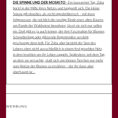
DIE SPINNE UND DER MOSKITO
- Ein lauwarmer Tag. Zoba
hockt in der Mitte ihres Netzes und langweilt sich. Die kleine
Spinne gilt ohnedies als recht eigenbrötlerisch – mit ihren
Artgenossen, die reichlich die runzlige Rinde eines alten Baums
am Rande der Waldwiese bewohnen, lässt sie sich nur selten
ein. Dort gibt es ja auch keinen, der ihre Faszination für Blumen,
Schmetterlinge oder glitzernde Regentropfen versteht,
geschweige denn teilt. Für Zoba aber besteht der Sinn des
Lebens eben nicht ausschließlich in einem fest gewebten Netz,
in dem Insekten um ihr Leben zappeln. Spätestens seit dem Tag,
an dem sie versuchte, statt sich von kleinen Tierchen nur mehr
vom Nektar der Blumen zu ernähren – der ihr dann aber
überhaupt nic...
WERBUNG