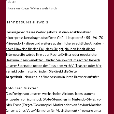
fiebern
nikore
on
Roger Waters wehrt sich
IMPRESSUMSHINWEIS
Herausgeber dieses Webangebots ist die Redaktionsbüro
nikorepress Ketschagmadse/Renn GbR - Hauptstraße 55 - 96170
Priesendorf -
diese und weitere ausführlichere rechtliche Angaben -
etwa Hinweise für den Fall, dass Sie ggf. glauben Inhalt dieser
Internetseite würde Ihre oder Rechte Dritter oder gesetzliche
Bestimmungen verletzten - finden Sie sowohl im rechten Bereich
unserer Startseite neben den "aus dem Archiv"-Teasern oder hier
verlinkt
oder natürlich indem Sie direkt die Seite
http://kulturkueche.de/impressum
in Ihren Browser aufrufen.
Foto-Credits extern
Das Design von unseren wechselnden Aktions-Icons stammt
entweder von iconshock (Vote-Sternchen im Nintendo-Style), von
Nick Frost (Target/Gewinnspiel-Motiv) oder von SaviourMachine
(unser grünes Vote-Männchen für Musikthemen) - freeware unter