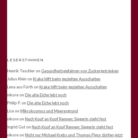
LESERSTIMMEN
Henrik Teschler
on
Gesundheitsgefahren von Zuckergetränken
Julius Klein
on
Krake hilft beim gezielten Ausschalten
Lena aus Fürth
on
Krake hilft beim gezielten Ausschalten
nikore
on
Die alte Eiche lebt noch
Philip P.
on
Die alte Eiche lebt noch
Lisa
on
Mikrokosmos und Meeresgrund
nikore
on
Nach Kopf an Kopf Rennen: Siegerin steht fest
Ingrid Gut
on
Nach Kopf an Kopf Rennen: Siegerin steht fest
nikore
on
Nicht nur Michael Krebs und Thomas Pigor dürfen jetzt