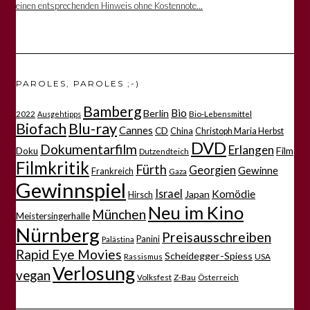
einen entsprechenden Hinweis ohne Kostennote...
PAROLES, PAROLES ;-)
Bamberg
Bio
Berlin
2022
Bio-Lebensmittel
Ausgehtipps
Biofach
Blu-ray
Cannes
CD
China
Christoph Maria Herbst
DVD
Dokumentarfilm
Erlangen
Film
Doku
Dutzendteich
Filmkritik
Fürth
Georgien
Gewinne
Frankreich
Gaza
Gewinnspiel
Israel
Komödie
Japan
Hirsch
Neu im Kino
München
Meistersingerhalle
Nürnberg
Preisausschreiben
Panini
Palästina
Rapid Eye Movies
Scheidegger-Spiess
Rassismus
USA
Verlosung
vegan
Volksfest
Z-Bau
Österreich