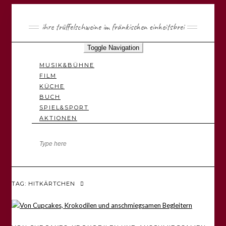
ihre trüffelschweine im fränkischen einheitsbrei
Toggle Navigation
MUSIK&BÜHNE
FILM
KÜCHE
BUCH
SPIEL&SPORT
AKTIONEN
TAG: HITKÄRTCHEN