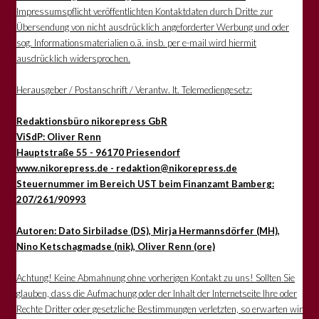
Impressumspflicht veröffentlichten Kontaktdaten durch Dritte zur
Übersendung von nicht ausdrücklich angeforderter Werbung und oder
sog. Informationsmaterialien o.ä. insb. per e-mail wird hiermit
ausdrücklich widersprochen.
Herausgeber / Postanschrift / Verantw. lt. Telemediengesetz:
Redaktionsbüro nikorepress GbR
ViSdP: Oliver Renn
Hauptstraße 55 - 96170 Priesendorf
www.nikorepress.de - redaktion@nikorepress.de
Steuernummer im Bereich UST beim Finanzamt Bamberg:
207/261/90993
Autoren: Dato Sirbiladse (DS), Mirja Hermannsdörfer (MH),
Nino Ketschagmadse (nik), Oliver Renn (ore)
Achtung! Keine Abmahnung ohne vorherigen Kontakt zu uns! Sollten Sie
glauben, dass die Aufmachung oder der Inhalt der Internetseite Ihre oder
Rechte Dritter oder gesetzliche Bestimmungen verletzten, so erwarten wir