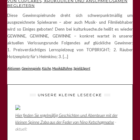
VON CUPCAKES, KROKODILEN UND ANSCHMIEGSAMEN
BEGLEITERN
Diese Gewinnspielrunde dreht sich schwerpunktmäßig um
ausgezeichnete Spielwaren – aber auch Musik- und Filmliebhaber
wird so Einiges geboten! Denn bei kulturkueche.de heißt es wieder
GEWINNE, GEWINNE, GEWINNE – konkret wartet in unserer
aktuellen Verlosungsrunde Folgendes auf glückliche Gewinner:
1. Preisverdächtiges Lernspielzeug von TOPBRIGHT; 2. Räuber
Hotzenplotz für’s Heimkino; 3. […]
Aktionen
,
Gewinnspiele
,
Küche
,
Musik&Bühne
,
Spiel&Sport
UNSERE KLEINE LESEECKE
Hier finden Sie regelmäßig Geschichten und Abenteuer mit der
kleinen Spinne Zoba aus der Feder von Nino Ketschagmadse
-
aktuell: