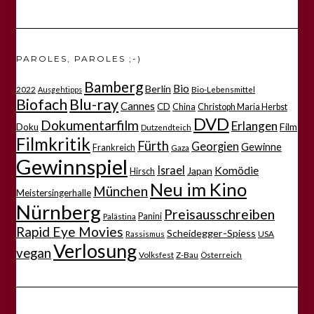
PAROLES, PAROLES ;-)
Bamberg
Bio
Berlin
2022
Bio-Lebensmittel
Ausgehtipps
Biofach
Blu-ray
Cannes
CD
China
Christoph Maria Herbst
DVD
Dokumentarfilm
Erlangen
Film
Doku
Dutzendteich
Filmkritik
Fürth
Georgien
Gewinne
Frankreich
Gaza
Gewinnspiel
Israel
Komödie
Japan
Hirsch
Neu im Kino
München
Meistersingerhalle
Nürnberg
Preisausschreiben
Panini
Palästina
Rapid Eye Movies
Scheidegger-Spiess
Rassismus
USA
Verlosung
vegan
Volksfest
Z-Bau
Österreich