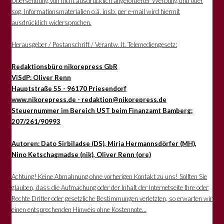
Übersendung von nicht ausdrücklich angeforderter Werbung und oder
sog. Informationsmaterialien o.ä. insb. per e-mail wird hiermit
ausdrücklich widersprochen.
Herausgeber / Postanschrift / Verantw. lt. Telemediengesetz:
Redaktionsbüro nikorepress GbR
ViSdP: Oliver Renn
Hauptstraße 55 - 96170 Priesendorf
www.nikorepress.de - redaktion@nikorepress.de
Steuernummer im Bereich UST beim Finanzamt Bamberg:
207/261/90993
Autoren: Dato Sirbiladse (DS), Mirja Hermannsdörfer (MH),
Nino Ketschagmadse (nik), Oliver Renn (ore)
Achtung! Keine Abmahnung ohne vorherigen Kontakt zu uns! Sollten Sie
glauben, dass die Aufmachung oder der Inhalt der Internetseite Ihre oder
Rechte Dritter oder gesetzliche Bestimmungen verletzten, so erwarten wir
einen entsprechenden Hinweis ohne Kostennote...