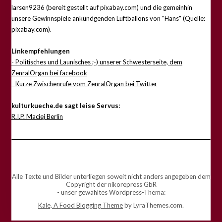
larsen9236 (bereit gestellt auf pixabay.com) und die gemeinhin
unsere Gewinnspiele ankündgenden Luftballons von "Hans" (Quelle:
pixabay.com).
Linkempfehlungen
- Politisches und Launisches ;-) unserer Schwesterseite, dem
ZenralOrgan bei facebook
- Kurze Zwischenrufe vom ZenralOrgan bei Twitter
kulturkueche.de sagt leise Servus:
R.I.P. Maciej Berlin
Alle Texte und Bilder unterliegen soweit nicht anders angegeben dem
Copyright der nikorepress GbR
- unser gewähltes Wordpress-Thema:
Kale, A Food Blogging Theme
by LyraThemes.com.