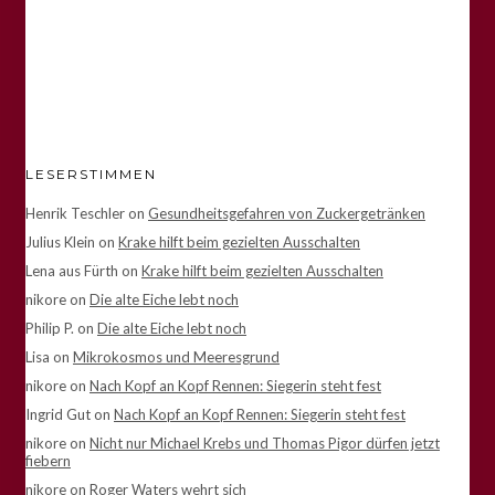
LESERSTIMMEN
Henrik Teschler
on
Gesundheitsgefahren von Zuckergetränken
Julius Klein
on
Krake hilft beim gezielten Ausschalten
Lena aus Fürth
on
Krake hilft beim gezielten Ausschalten
nikore
on
Die alte Eiche lebt noch
Philip P.
on
Die alte Eiche lebt noch
Lisa
on
Mikrokosmos und Meeresgrund
nikore
on
Nach Kopf an Kopf Rennen: Siegerin steht fest
Ingrid Gut
on
Nach Kopf an Kopf Rennen: Siegerin steht fest
nikore
on
Nicht nur Michael Krebs und Thomas Pigor dürfen jetzt
fiebern
nikore
on
Roger Waters wehrt sich