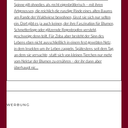
Spinne gilt ohnedies als recht eigenbrötlerisch – mit ihren
Artgenossen, die reichlich die runzlige Rinde eines alten Baums
am Rande der Waldwiese bewohnen, lässt sie sich nur selten
ein. Dort gibt es ja auch keinen, der ihre Faszination für Blumen,
Schmetterlinge oder glitzernde Regentropfen versteht,
geschweige denn teilt. Für Zoba aber besteht der Sinn des
Lebens eben nicht ausschließlich in einem fest gewebten Netz,
in dem Insekten um ihr Leben zappeln. Spätestens seit dem Tag,
an dem sie versuchte, statt sich von kleinen Tierchen nur mehr
vom Nektar der Blumen zu ernähren – der ihr dann aber
überhaupt nic...
WERBUNG