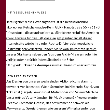
IMPRESSUMSHINWEIS
Herausgeber dieses Webangebots ist die Redaktionsbüro
nikorepress Ketschagmadse/Renn GbR - Hauptstraße 55 - 96170
Priesendorf -
diese und weitere ausführlichere rechtliche Angaben -
etwa Hinweise für den Fall, dass Sie ggf. glauben Inhalt dieser
Internetseite würde Ihre oder Rechte Dritter oder gesetzliche
Bestimmungen verletzten - finden Sie sowohl im rechten Bereich
unserer Startseite neben den "aus dem Archiv"-Teasern oder hier
verlinkt
oder natürlich indem Sie direkt die Seite
http://kulturkueche.de/impressum
in Ihren Browser aufrufen.
Foto-Credits extern
Das Design von unseren wechselnden Aktions-Icons stammt
entweder von iconshock (Vote-Sternchen im Nintendo-Style), von
Nick Frost (Target/Gewinnspiel-Motiv) oder von SaviourMachine
(unser grünes Vote-Männchen für Musikthemen) - freeware unter
Creative Commons License, das schwimmende Schwein als
Wegweiser zu Spezialthemen wie unserem Winterkalender von