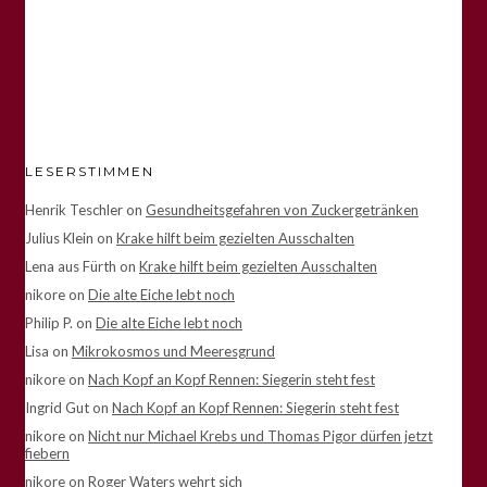
LESERSTIMMEN
Henrik Teschler
on
Gesundheitsgefahren von Zuckergetränken
Julius Klein
on
Krake hilft beim gezielten Ausschalten
Lena aus Fürth
on
Krake hilft beim gezielten Ausschalten
nikore
on
Die alte Eiche lebt noch
Philip P.
on
Die alte Eiche lebt noch
Lisa
on
Mikrokosmos und Meeresgrund
nikore
on
Nach Kopf an Kopf Rennen: Siegerin steht fest
Ingrid Gut
on
Nach Kopf an Kopf Rennen: Siegerin steht fest
nikore
on
Nicht nur Michael Krebs und Thomas Pigor dürfen jetzt
fiebern
nikore
on
Roger Waters wehrt sich