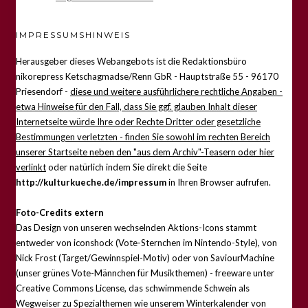
IMPRESSUMSHINWEIS
Herausgeber dieses Webangebots ist die Redaktionsbüro
nikorepress Ketschagmadse/Renn GbR - Hauptstraße 55 - 96170
Priesendorf -
diese und weitere ausführlichere rechtliche Angaben -
etwa Hinweise für den Fall, dass Sie ggf. glauben Inhalt dieser
Internetseite würde Ihre oder Rechte Dritter oder gesetzliche
Bestimmungen verletzten - finden Sie sowohl im rechten Bereich
unserer Startseite neben den "aus dem Archiv"-Teasern oder hier
verlinkt
oder natürlich indem Sie direkt die Seite
http://kulturkueche.de/impressum
in Ihren Browser aufrufen.
Foto-Credits extern
Das Design von unseren wechselnden Aktions-Icons stammt
entweder von iconshock (Vote-Sternchen im Nintendo-Style), von
Nick Frost (Target/Gewinnspiel-Motiv) oder von SaviourMachine
(unser grünes Vote-Männchen für Musikthemen) - freeware unter
Creative Commons License, das schwimmende Schwein als
Wegweiser zu Spezialthemen wie unserem Winterkalender von