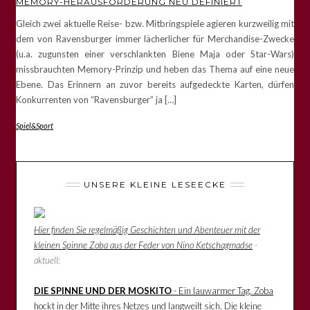
MEMORY-HERAUSFORDERUNG NEU DEFINIERT
Gleich zwei aktuelle Reise- bzw. Mitbringspiele agieren kurzweilig mit
dem von Ravensburger immer lächerlicher für Merchandise-Zwecke
(u.a. zugunsten einer verschlankten Biene Maja oder Star-Wars)
missbrauchten Memory-Prinzip und heben das Thema auf eine neue
Ebene. Das Erinnern an zuvor bereits aufgedeckte Karten, dürfen
Konkurrenten von “Ravensburger” ja […]
Spiel&Sport
UNSERE KLEINE LESEECKE
Hier finden Sie regelmäßig Geschichten und Abenteuer mit der
kleinen Spinne Zoba aus der Feder von Nino Ketschagmadse
-
aktuell:
DIE SPINNE UND DER MOSKITO
- Ein lauwarmer Tag. Zoba
hockt in der Mitte ihres Netzes und langweilt sich. Die kleine