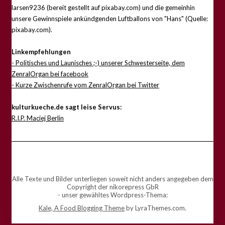
larsen9236 (bereit gestellt auf pixabay.com) und die gemeinhin
unsere Gewinnspiele ankündgenden Luftballons von "Hans" (Quelle:
pixabay.com).
Linkempfehlungen
- Politisches und Launisches ;-) unserer Schwesterseite, dem
ZenralOrgan bei facebook
- Kurze Zwischenrufe vom ZenralOrgan bei Twitter
kulturkueche.de sagt leise Servus:
R.I.P. Maciej Berlin
Alle Texte und Bilder unterliegen soweit nicht anders angegeben dem
Copyright der nikorepress GbR
- unser gewähltes Wordpress-Thema:
Kale, A Food Blogging Theme
by LyraThemes.com.