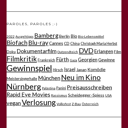
PAROLES, PAROLES ;-)
Bamberg
Bio
Berlin
2022
Bio-Lebensmittel
Ausgehtipps
Biofach
Blu-ray
Cannes
CD
China
Christoph Maria Herbst
DVD
Dokumentarfilm
Erlangen
Film
Doku
Dutzendteich
Filmkritik
Fürth
Georgien
Gewinne
Frankreich
Gaza
Gewinnspiel
Israel
Komödie
Japan
Hirsch
Neu im Kino
München
Meistersingerhalle
Nürnberg
Preisausschreiben
Panini
Palästina
Rapid Eye Movies
Scheidegger-Spiess
Rassismus
USA
Verlosung
vegan
Volksfest
Z-Bau
Österreich