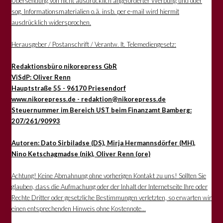
Übersendung von nicht ausdrücklich angeforderter Werbung und oder
sog. Informationsmaterialien o.ä. insb. per e-mail wird hiermit
ausdrücklich widersprochen.
Herausgeber / Postanschrift / Verantw. lt. Telemediengesetz:
Redaktionsbüro nikorepress GbR
ViSdP: Oliver Renn
Hauptstraße 55 - 96170 Priesendorf
www.nikorepress.de - redaktion@nikorepress.de
Steuernummer im Bereich UST beim Finanzamt Bamberg:
207/261/90993
Autoren: Dato Sirbiladse (DS), Mirja Hermannsdörfer (MH),
Nino Ketschagmadse (nik), Oliver Renn (ore)
Achtung! Keine Abmahnung ohne vorherigen Kontakt zu uns! Sollten Sie
glauben, dass die Aufmachung oder der Inhalt der Internetseite Ihre oder
Rechte Dritter oder gesetzliche Bestimmungen verletzten, so erwarten wir
einen entsprechenden Hinweis ohne Kostennote...