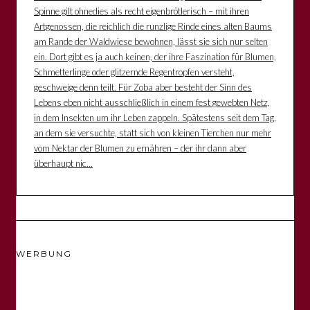
Spinne gilt ohnedies als recht eigenbrötlerisch – mit ihren
Artgenossen, die reichlich die runzlige Rinde eines alten Baums
am Rande der Waldwiese bewohnen, lässt sie sich nur selten
ein. Dort gibt es ja auch keinen, der ihre Faszination für Blumen,
Schmetterlinge oder glitzernde Regentropfen versteht,
geschweige denn teilt. Für Zoba aber besteht der Sinn des
Lebens eben nicht ausschließlich in einem fest gewebten Netz,
in dem Insekten um ihr Leben zappeln. Spätestens seit dem Tag,
an dem sie versuchte, statt sich von kleinen Tierchen nur mehr
vom Nektar der Blumen zu ernähren – der ihr dann aber
überhaupt nic...
WERBUNG