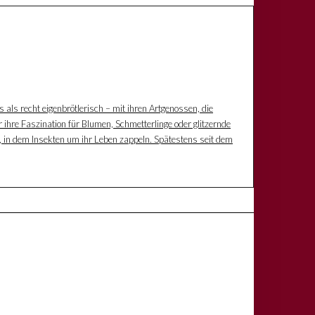
s als recht eigenbrötlerisch – mit ihren Artgenossen, die
 ihre Faszination für Blumen, Schmetterlinge oder glitzernde
z, in dem Insekten um ihr Leben zappeln. Spätestens seit dem