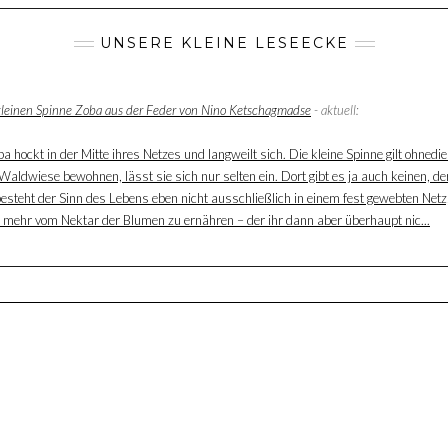
UNSERE KLEINE LESEECKE
 kleinen Spinne Zoba aus der Feder von Nino Ketschagmadse
- aktuell:
 hockt in der Mitte ihres Netzes und langweilt sich. Die kleine Spinne gilt ohnedie
aldwiese bewohnen, lässt sie sich nur selten ein. Dort gibt es ja auch keinen, der
besteht der Sinn des Lebens eben nicht ausschließlich in einem fest gewebten Net
ur mehr vom Nektar der Blumen zu ernähren – der ihr dann aber überhaupt nic...