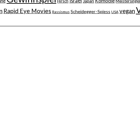
Israel
nne
Komödie
Japan
Hirsch
Meistersinger
n
Rapid Eye Movies
vegan
Scheidegger-Spiess
Rassismus
USA