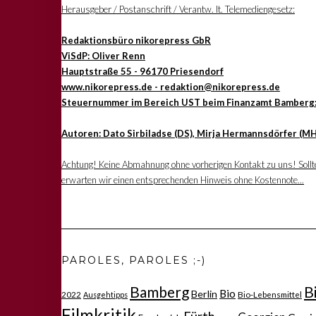
Herausgeber / Postanschrift / Verantw. lt. Telemediengesetz:
Redaktionsbüro nikorepress GbR
ViSdP: Oliver Renn
Hauptstraße 55 - 96170 Priesendorf
www.nikorepress.de - redaktion@nikorepress.de
Steuernummer im Bereich UST beim Finanzamt Bamberg
Autoren: Dato Sirbiladse (DS), Mirja Hermannsdörfer (MH
Achtung! Keine Abmahnung ohne vorherigen Kontakt zu uns! Sollten
erwarten wir einen entsprechenden Hinweis ohne Kostennote...
PAROLES, PAROLES ;-)
Bamberg
B
Bio
Berlin
2022
Bio-Lebensmittel
Ausgehtipps
Filmkritik