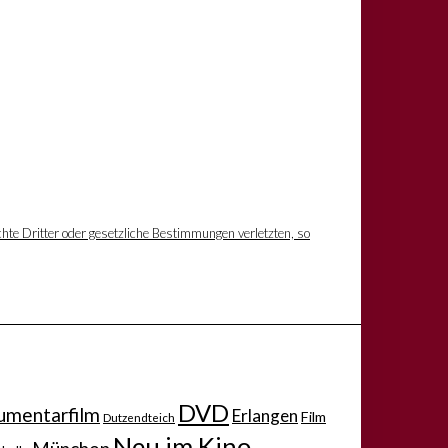
hte Dritter oder gesetzliche Bestimmungen verletzten, so
DVD
mentarfilm
Erlangen
Film
Dutzendteich
Neu im Kino