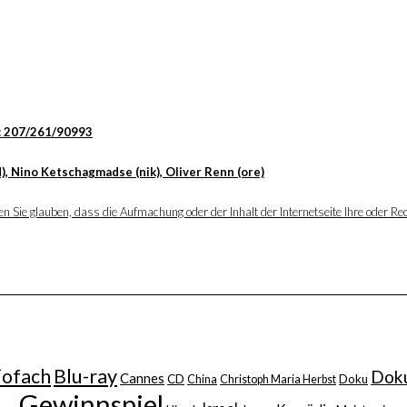
: 207/261/90993
), Nino Ketschagmadse (nik), Oliver Renn (ore)
 Sie glauben, dass die Aufmachung oder der Inhalt der Internetseite Ihre oder Rec
iofach
Blu-ray
Doku
Cannes
CD
China
Christoph Maria Herbst
Doku
Gewinnspiel