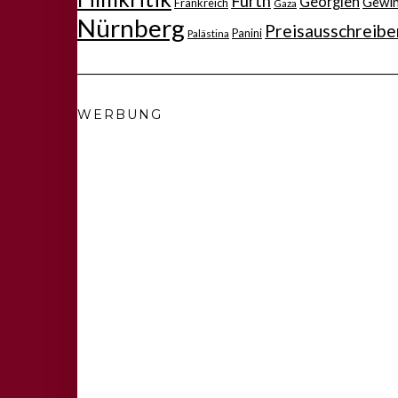
Fürth
Georgien
Gewi
Frankreich
Gaza
Nürnberg
Preisausschreibe
Panini
Palästina
WERBUNG