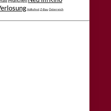
München
halle
Verlosung
Volksfest
Z-Bau
Österreich