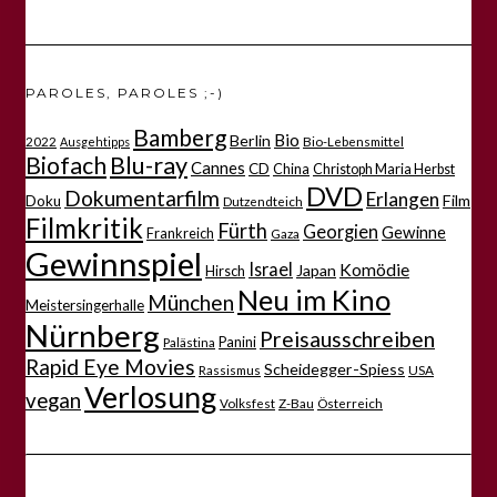
PAROLES, PAROLES ;-)
Bamberg
Bio
Berlin
2022
Bio-Lebensmittel
Ausgehtipps
Biofach
Blu-ray
Cannes
CD
China
Christoph Maria Herbst
DVD
Dokumentarfilm
Erlangen
Film
Doku
Dutzendteich
Filmkritik
Fürth
Georgien
Gewinne
Frankreich
Gaza
Gewinnspiel
Israel
Komödie
Japan
Hirsch
Neu im Kino
München
Meistersingerhalle
Nürnberg
Preisausschreiben
Panini
Palästina
Rapid Eye Movies
Scheidegger-Spiess
Rassismus
USA
Verlosung
vegan
Volksfest
Z-Bau
Österreich