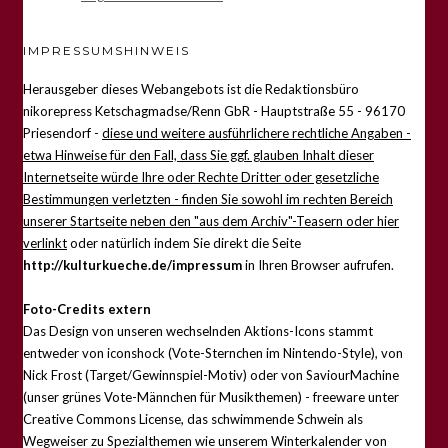
IMPRESSUMSHINWEIS
Herausgeber dieses Webangebots ist die Redaktionsbüro
nikorepress Ketschagmadse/Renn GbR - Hauptstraße 55 - 96170
Priesendorf -
diese und weitere ausführlichere rechtliche Angaben -
etwa Hinweise für den Fall, dass Sie ggf. glauben Inhalt dieser
Internetseite würde Ihre oder Rechte Dritter oder gesetzliche
Bestimmungen verletzten - finden Sie sowohl im rechten Bereich
unserer Startseite neben den "aus dem Archiv"-Teasern oder hier
verlinkt
oder natürlich indem Sie direkt die Seite
http://kulturkueche.de/impressum
in Ihren Browser aufrufen.
Foto-Credits extern
Das Design von unseren wechselnden Aktions-Icons stammt
entweder von iconshock (Vote-Sternchen im Nintendo-Style), von
Nick Frost (Target/Gewinnspiel-Motiv) oder von SaviourMachine
(unser grünes Vote-Männchen für Musikthemen) - freeware unter
Creative Commons License, das schwimmende Schwein als
Wegweiser zu Spezialthemen wie unserem Winterkalender von