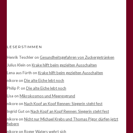
LESERSTIMMEN
Henrik Teschler
on
Gesundheitsgefahren von Zuckergetränken
Julius Klein
on
Krake hilft beim gezielten Ausschalten
Lena aus Fürth
on
Krake hilft beim gezielten Ausschalten
nikore
on
Die alte Eiche lebt noch
Philip P.
on
Die alte Eiche lebt noch
Lisa
on
Mikrokosmos und Meeresgrund
nikore
on
Nach Kopf an Kopf Rennen: Siegerin steht fest
Ingrid Gut
on
Nach Kopf an Kopf Rennen: Siegerin steht fest
nikore
on
Nicht nur Michael Krebs und Thomas Pigor dürfen jetzt
fiebern
nikore
on
Roger Waters wehrt sich