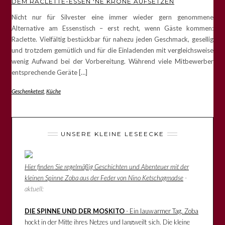
DEM RACLETTE-ESSEN ‘NE KRONE AUFSETZEN
Nicht nur für Silvester eine immer wieder gern genommene
Alternative am Essenstisch – erst recht, wenn Gäste kommen:
Raclette. Vielfältig bestückbar für nahezu jeden Geschmack, gesellig
und trotzdem gemütlich und für die Einladenden mit vergleichsweise
wenig Aufwand bei der Vorbereitung. Während viele Mitbewerber
entsprechende Geräte […]
Geschenketest
,
Küche
UNSERE KLEINE LESEECKE
Hier finden Sie regelmäßig Geschichten und Abenteuer mit der
kleinen Spinne Zoba aus der Feder von Nino Ketschagmadse
-
aktuell:
DIE SPINNE UND DER MOSKITO
- Ein lauwarmer Tag. Zoba
hockt in der Mitte ihres Netzes und langweilt sich. Die kleine