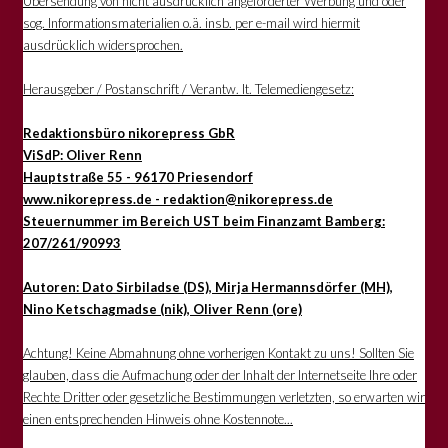
Übersendung von nicht ausdrücklich angeforderter Werbung und oder
sog. Informationsmaterialien o.ä. insb. per e-mail wird hiermit
ausdrücklich widersprochen.
Herausgeber / Postanschrift / Verantw. lt. Telemediengesetz:
Redaktionsbüro nikorepress GbR
ViSdP: Oliver Renn
Hauptstraße 55 - 96170 Priesendorf
www.nikorepress.de - redaktion@nikorepress.de
Steuernummer im Bereich UST beim Finanzamt Bamberg:
207/261/90993
Autoren: Dato Sirbiladse (DS), Mirja Hermannsdörfer (MH),
Nino Ketschagmadse (nik), Oliver Renn (ore)
Achtung! Keine Abmahnung ohne vorherigen Kontakt zu uns! Sollten Sie
glauben, dass die Aufmachung oder der Inhalt der Internetseite Ihre oder
Rechte Dritter oder gesetzliche Bestimmungen verletzten, so erwarten wir
einen entsprechenden Hinweis ohne Kostennote...