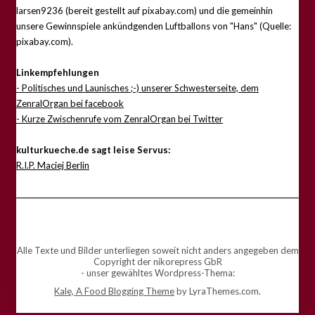
larsen9236 (bereit gestellt auf pixabay.com) und die gemeinhin
unsere Gewinnspiele ankündgenden Luftballons von "Hans" (Quelle:
pixabay.com).
Linkempfehlungen
- Politisches und Launisches ;-) unserer Schwesterseite, dem
ZenralOrgan bei facebook
- Kurze Zwischenrufe vom ZenralOrgan bei Twitter
kulturkueche.de sagt leise Servus:
R.I.P. Maciej Berlin
Alle Texte und Bilder unterliegen soweit nicht anders angegeben dem
Copyright der nikorepress GbR
- unser gewähltes Wordpress-Thema:
Kale, A Food Blogging Theme
by LyraThemes.com.