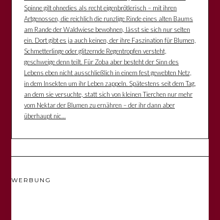
Spinne gilt ohnedies als recht eigenbrötlerisch – mit ihren
Artgenossen, die reichlich die runzlige Rinde eines alten Baums
am Rande der Waldwiese bewohnen, lässt sie sich nur selten
ein. Dort gibt es ja auch keinen, der ihre Faszination für Blumen,
Schmetterlinge oder glitzernde Regentropfen versteht,
geschweige denn teilt. Für Zoba aber besteht der Sinn des
Lebens eben nicht ausschließlich in einem fest gewebten Netz,
in dem Insekten um ihr Leben zappeln. Spätestens seit dem Tag,
an dem sie versuchte, statt sich von kleinen Tierchen nur mehr
vom Nektar der Blumen zu ernähren – der ihr dann aber
überhaupt nic...
WERBUNG