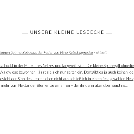
UNSERE KLEINE LESEECKE
 kleinen Spinne Zoba aus der Feder von Nino Ketschagmadse
- aktuell:
 hockt in der Mitte ihres Netzes und langweilt sich. Die kleine Spinne gilt ohnedie
aldwiese bewohnen, lässt sie sich nur selten ein. Dort gibt es ja auch keinen, der
besteht der Sinn des Lebens eben nicht ausschließlich in einem fest gewebten Net
ur mehr vom Nektar der Blumen zu ernähren – der ihr dann aber überhaupt nic...