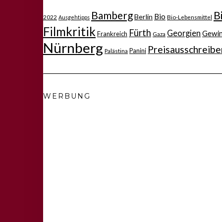
Bamberg
B
Bio
Berlin
2022
Bio-Lebensmittel
Ausgehtipps
Filmkritik
Fürth
Georgien
Gewi
Frankreich
Gaza
Nürnberg
Preisausschreibe
Panini
Palästina
WERBUNG