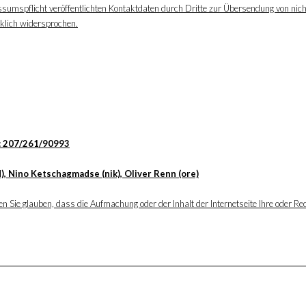
ssumspflicht veröffentlichten Kontaktdaten durch Dritte zur Übersendung von nic
cklich widersprochen.
: 207/261/90993
), Nino Ketschagmadse (nik), Oliver Renn (ore)
 Sie glauben, dass die Aufmachung oder der Inhalt der Internetseite Ihre oder Rec