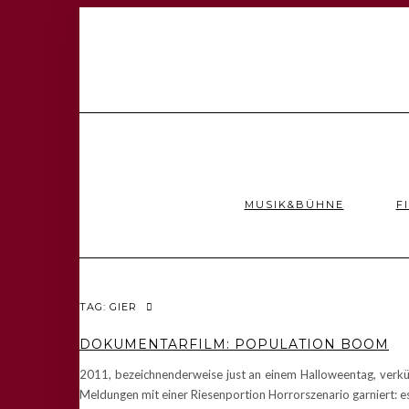
MUSIK&BÜHNE
F
TAG: GIER
DOKUMENTARFILM: POPULATION BOOM
2011, bezeichnenderweise just an einem Halloweentag, verkü
Meldungen mit einer Riesenportion Horrorszenario garniert: 