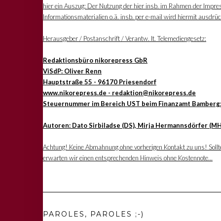
hier ein Auszug: Der Nutzung der hier insb. im Rahmen der Impre
Informationsmaterialien o.ä. insb. per e-mail wird hiermit ausdrü
Herausgeber / Postanschrift / Verantw. lt. Telemediengesetz:
Redaktionsbüro nikorepress GbR
ViSdP: Oliver Renn
Hauptstraße 55 - 96170 Priesendorf
www.nikorepress.de - redaktion@nikorepress.de
Steuernummer im Bereich UST beim Finanzamt Bamberg
Autoren: Dato Sirbiladse (DS), Mirja Hermannsdörfer (MH
Achtung! Keine Abmahnung ohne vorherigen Kontakt zu uns! Sollten
erwarten wir einen entsprechenden Hinweis ohne Kostennote...
PAROLES, PAROLES ;-)