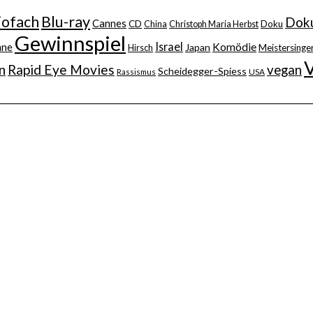
iofach
Blu-ray
Doku
Cannes
CD
China
Christoph Maria Herbst
Doku
Gewinnspiel
Israel
nne
Komödie
Japan
Hirsch
Meistersinger
n
Rapid Eye Movies
vegan
Scheidegger-Spiess
Rassismus
USA