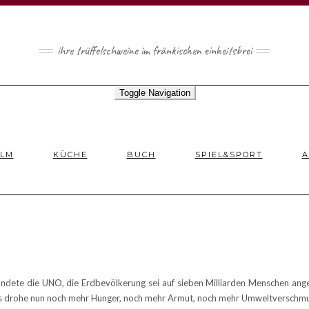
ihre trüffelschweine im fränkischen einheitsbrei
Toggle Navigation
ILM
KÜCHE
BUCH
SPIEL&SPORT
A
ndete die UNO, die Erdbevölkerung sei auf sieben Milliarden Menschen ange
es drohe nun noch mehr Hunger, noch mehr Armut, noch mehr Umweltverschmutz