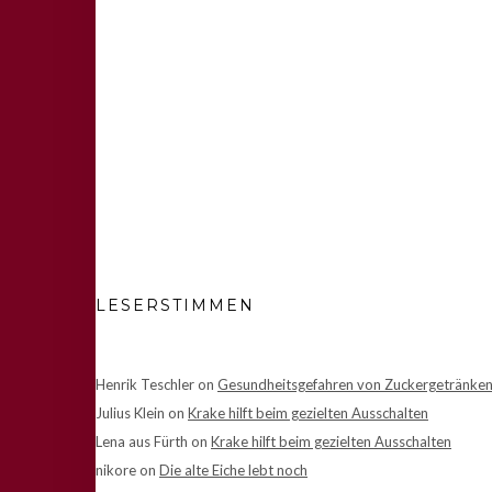
LESERSTIMMEN
Henrik Teschler
on
Gesundheitsgefahren von Zuckergetränke
Julius Klein
on
Krake hilft beim gezielten Ausschalten
Lena aus Fürth
on
Krake hilft beim gezielten Ausschalten
nikore
on
Die alte Eiche lebt noch