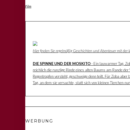
Film
Hier finden Sie regelmäßig Geschichten und Abenteuer mit der
DIE SPINNE UND DER MOSKITO
- Ein lauwarmer Tag. Zoba
reichlich die runzlige Rinde eines alten Baums am Rande der W
Regentropfen versteht, geschweige denn teilt. Für Zoba aber 
Tag, an dem sie versuchte, statt sich von kleinen Tierchen n
WERBUNG