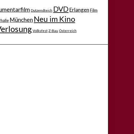
DVD
mentarfilm
Erlangen
Film
Dutzendteich
Neu im Kino
München
halle
Verlosung
Volksfest
Z-Bau
Österreich