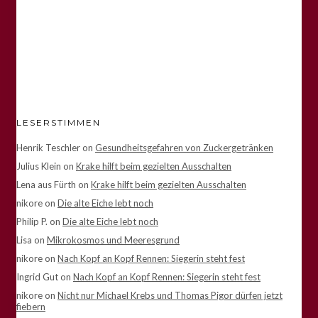
LESERSTIMMEN
Henrik Teschler
on
Gesundheitsgefahren von Zuckergetränken
Julius Klein
on
Krake hilft beim gezielten Ausschalten
Lena aus Fürth
on
Krake hilft beim gezielten Ausschalten
nikore
on
Die alte Eiche lebt noch
Philip P.
on
Die alte Eiche lebt noch
Lisa
on
Mikrokosmos und Meeresgrund
nikore
on
Nach Kopf an Kopf Rennen: Siegerin steht fest
Ingrid Gut
on
Nach Kopf an Kopf Rennen: Siegerin steht fest
nikore
on
Nicht nur Michael Krebs und Thomas Pigor dürfen jetzt
fiebern