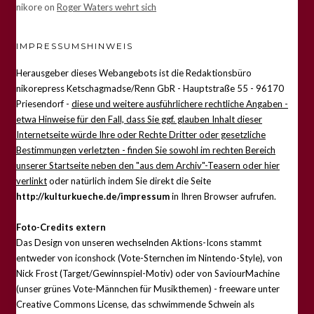
nikore
on
Roger Waters wehrt sich
IMPRESSUMSHINWEIS
Herausgeber dieses Webangebots ist die Redaktionsbüro
nikorepress Ketschagmadse/Renn GbR - Hauptstraße 55 - 96170
Priesendorf -
diese und weitere ausführlichere rechtliche Angaben -
etwa Hinweise für den Fall, dass Sie ggf. glauben Inhalt dieser
Internetseite würde Ihre oder Rechte Dritter oder gesetzliche
Bestimmungen verletzten - finden Sie sowohl im rechten Bereich
unserer Startseite neben den "aus dem Archiv"-Teasern oder hier
verlinkt
oder natürlich indem Sie direkt die Seite
http://kulturkueche.de/impressum
in Ihren Browser aufrufen.
Foto-Credits extern
Das Design von unseren wechselnden Aktions-Icons stammt
entweder von iconshock (Vote-Sternchen im Nintendo-Style), von
Nick Frost (Target/Gewinnspiel-Motiv) oder von SaviourMachine
(unser grünes Vote-Männchen für Musikthemen) - freeware unter
Creative Commons License, das schwimmende Schwein als