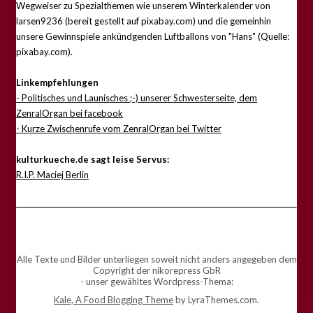
Wegweiser zu Spezialthemen wie unserem Winterkalender von
larsen9236 (bereit gestellt auf pixabay.com) und die gemeinhin
unsere Gewinnspiele ankündgenden Luftballons von "Hans" (Quelle:
pixabay.com).
Linkempfehlungen
- Politisches und Launisches ;-) unserer Schwesterseite, dem
ZenralOrgan bei facebook
- Kurze Zwischenrufe vom ZenralOrgan bei Twitter
kulturkueche.de sagt leise Servus:
R.I.P. Maciej Berlin
Alle Texte und Bilder unterliegen soweit nicht anders angegeben dem
Copyright der nikorepress GbR
- unser gewähltes Wordpress-Thema:
Kale, A Food Blogging Theme
by LyraThemes.com.