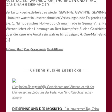
AUSTRALIEN, WASHINGTON, THÜRINGEN UND PRAG
GANZ NAH BEIEINANDER
Bei kulturkueche.de heißt es wieder GEWINNE, GEWINNE, GEWINNE
– konkret wartet in unserer aktuellen Verlosungsrunde Folgendes auf
Sie: 1. “Ein poetisches Hollywood-Drama, made in Germany”; 2. Pe
Werner liefert eine Hommage an Bert Kaempfert; 3. eine Geschichte
über die generelle Angst sein wahres Ich zu zeigen; 4. One-Man-Band
[…]
Aktionen
,
Buch
,
Film
,
Gewinnspiele
,
Musik&Bühne
UNSERE KLEINE LESEECKE
Hier finden Sie regelmäßig Geschichten und Abenteuer mit der
kleinen Spinne Zoba aus der Feder von Nino Ketschagmadse
-
aktuell:
DIE SPINNE UND DER MOSKITO
- Ein lauwarmer Tag. Zoba