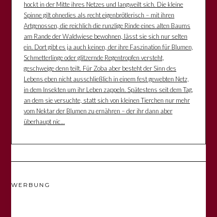
hockt in der Mitte ihres Netzes und langweilt sich. Die kleine
Spinne gilt ohnedies als recht eigenbrötlerisch – mit ihren
Artgenossen, die reichlich die runzlige Rinde eines alten Baums
am Rande der Waldwiese bewohnen, lässt sie sich nur selten
ein. Dort gibt es ja auch keinen, der ihre Faszination für Blumen,
Schmetterlinge oder glitzernde Regentropfen versteht,
geschweige denn teilt. Für Zoba aber besteht der Sinn des
Lebens eben nicht ausschließlich in einem fest gewebten Netz,
in dem Insekten um ihr Leben zappeln. Spätestens seit dem Tag,
an dem sie versuchte, statt sich von kleinen Tierchen nur mehr
vom Nektar der Blumen zu ernähren – der ihr dann aber
überhaupt nic...
WERBUNG