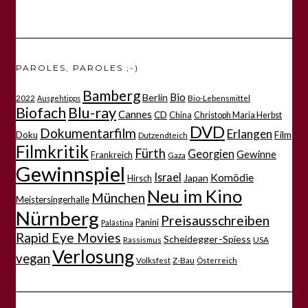
PAROLES, PAROLES ;-)
Bamberg
Bio
Berlin
2022
Bio-Lebensmittel
Ausgehtipps
Biofach
Blu-ray
Cannes
CD
China
Christoph Maria Herbst
DVD
Dokumentarfilm
Erlangen
Film
Doku
Dutzendteich
Filmkritik
Fürth
Georgien
Gewinne
Frankreich
Gaza
Gewinnspiel
Israel
Komödie
Japan
Hirsch
Neu im Kino
München
Meistersingerhalle
Nürnberg
Preisausschreiben
Panini
Palästina
Rapid Eye Movies
Scheidegger-Spiess
Rassismus
USA
Verlosung
vegan
Volksfest
Z-Bau
Österreich