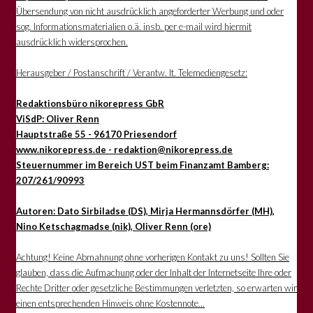
Übersendung von nicht ausdrücklich angeforderter Werbung und oder
sog. Informationsmaterialien o.ä. insb. per e-mail wird hiermit
ausdrücklich widersprochen.
Herausgeber / Postanschrift / Verantw. lt. Telemediengesetz:
Redaktionsbüro nikorepress GbR
ViSdP: Oliver Renn
Hauptstraße 55 - 96170 Priesendorf
www.nikorepress.de - redaktion@nikorepress.de
Steuernummer im Bereich UST beim Finanzamt Bamberg:
207/261/90993
Autoren: Dato Sirbiladse (DS), Mirja Hermannsdörfer (MH),
Nino Ketschagmadse (nik), Oliver Renn (ore)
Achtung! Keine Abmahnung ohne vorherigen Kontakt zu uns! Sollten Sie
glauben, dass die Aufmachung oder der Inhalt der Internetseite Ihre oder
Rechte Dritter oder gesetzliche Bestimmungen verletzten, so erwarten wir
einen entsprechenden Hinweis ohne Kostennote...