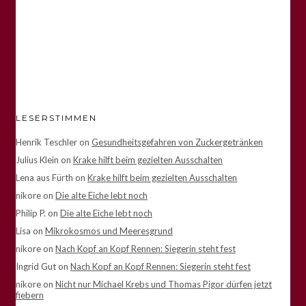
LESERSTIMMEN
Henrik Teschler
on
Gesundheitsgefahren von Zuckergetränken
Julius Klein
on
Krake hilft beim gezielten Ausschalten
Lena aus Fürth
on
Krake hilft beim gezielten Ausschalten
nikore
on
Die alte Eiche lebt noch
Philip P.
on
Die alte Eiche lebt noch
Lisa
on
Mikrokosmos und Meeresgrund
nikore
on
Nach Kopf an Kopf Rennen: Siegerin steht fest
Ingrid Gut
on
Nach Kopf an Kopf Rennen: Siegerin steht fest
nikore
on
Nicht nur Michael Krebs und Thomas Pigor dürfen jetzt
fiebern