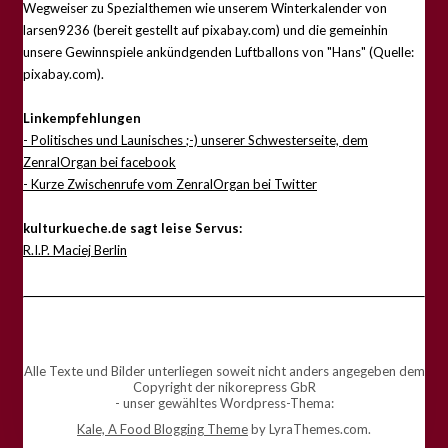
Wegweiser zu Spezialthemen wie unserem Winterkalender von
larsen9236 (bereit gestellt auf pixabay.com) und die gemeinhin
unsere Gewinnspiele ankündgenden Luftballons von "Hans" (Quelle:
pixabay.com).
Linkempfehlungen
- Politisches und Launisches ;-) unserer Schwesterseite, dem
ZenralOrgan bei facebook
- Kurze Zwischenrufe vom ZenralOrgan bei Twitter
kulturkueche.de sagt leise Servus:
R.I.P. Maciej Berlin
Alle Texte und Bilder unterliegen soweit nicht anders angegeben dem
Copyright der nikorepress GbR
- unser gewähltes Wordpress-Thema:
Kale, A Food Blogging Theme
by LyraThemes.com.