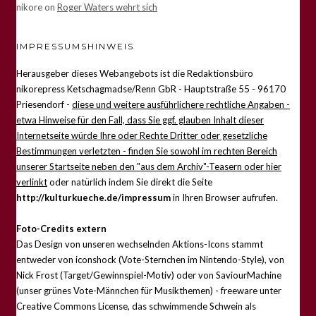
nikore
on
Roger Waters wehrt sich
IMPRESSUMSHINWEIS
Herausgeber dieses Webangebots ist die Redaktionsbüro
nikorepress Ketschagmadse/Renn GbR - Hauptstraße 55 - 96170
Priesendorf -
diese und weitere ausführlichere rechtliche Angaben -
etwa Hinweise für den Fall, dass Sie ggf. glauben Inhalt dieser
Internetseite würde Ihre oder Rechte Dritter oder gesetzliche
Bestimmungen verletzten - finden Sie sowohl im rechten Bereich
unserer Startseite neben den "aus dem Archiv"-Teasern oder hier
verlinkt
oder natürlich indem Sie direkt die Seite
http://kulturkueche.de/impressum
in Ihren Browser aufrufen.
Foto-Credits extern
Das Design von unseren wechselnden Aktions-Icons stammt
entweder von iconshock (Vote-Sternchen im Nintendo-Style), von
Nick Frost (Target/Gewinnspiel-Motiv) oder von SaviourMachine
(unser grünes Vote-Männchen für Musikthemen) - freeware unter
Creative Commons License, das schwimmende Schwein als