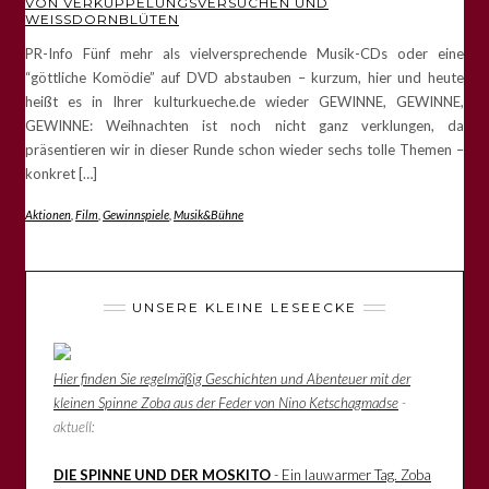
VON VERKUPPELUNGSVERSUCHEN UND
WEISSDORNBLÜTEN
PR-Info Fünf mehr als vielversprechende Musik-CDs oder eine
“göttliche Komödie” auf DVD abstauben – kurzum, hier und heute
heißt es in Ihrer kulturkueche.de wieder GEWINNE, GEWINNE,
GEWINNE: Weihnachten ist noch nicht ganz verklungen, da
präsentieren wir in dieser Runde schon wieder sechs tolle Themen –
konkret […]
Aktionen
,
Film
,
Gewinnspiele
,
Musik&Bühne
UNSERE KLEINE LESEECKE
Hier finden Sie regelmäßig Geschichten und Abenteuer mit der
kleinen Spinne Zoba aus der Feder von Nino Ketschagmadse
-
aktuell:
DIE SPINNE UND DER MOSKITO
- Ein lauwarmer Tag. Zoba