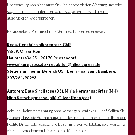
Übersendung von nicht ausdrücklich angeforderter Werbung und oder
sog. Informationsmaterialien o.ä. insb. per e-mail wird hiermit
ausdrücklich widersprochen.
Herausgeber / Postanschrift / Verantw. lt. Telemediengesetz:
Redaktionsbüro nikorepress GbR
ViSdP: Oliver Renn
Hauptstraße 55 - 96170 Priesendorf
www.nikorepress.de - redaktion@nikorepress.de
Steuernummer im Bereich UST beim Finanzamt Bamberg:
207/261/90993
Autoren: Dato Sirbiladse (DS), Mirja Hermannsdörfer (MH),
Nino Ketschagmadse (nik), Oliver Renn (ore)
Achtung! Keine Abmahnung ohne vorherigen Kontakt zu uns! Sollten Sie
glauben, dass die Aufmachung oder der Inhalt der Internetseite Ihre oder
Rechte Dritter oder gesetzliche Bestimmungen verletzten, so erwarten wir
einen entsprechenden Hinweis ohne Kostennote...