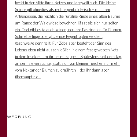
hockt in der Mitte ihres Netzes und langweilt sich. Die kleine
Spinne gilt ohnedies als recht eigenbrötlerisch – mit ihren
Artgenossen, die reichlich die runzlige Rinde eines alten Baums
am Rande der Waldwiese bewohnen, lässt sie sich nur selten
ein. Dort gibt es ja auch keinen, der ihre Faszination für Blumen,
Schmetterlinge oder glitzernde Regentropfen versteht,
geschweige denn teilt. Für Zoba aber besteht der Sinn des
Lebens eben nicht ausschließlich in einem fest gewebten Netz,
in dem Insekten um ihr Leben zappeln. Spätestens seit dem Tag,
an dem sie versuchte, statt sich von kleinen Tierchen nur mehr
vom Nektar der Blumen zu ernähren – der ihr dann aber
überhaupt nic...
WERBUNG