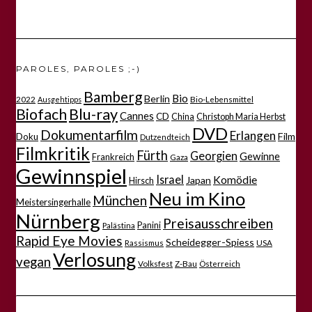
PAROLES, PAROLES ;-)
Bamberg
Bio
Berlin
2022
Bio-Lebensmittel
Ausgehtipps
Biofach
Blu-ray
Cannes
CD
China
Christoph Maria Herbst
DVD
Dokumentarfilm
Erlangen
Film
Doku
Dutzendteich
Filmkritik
Fürth
Georgien
Gewinne
Frankreich
Gaza
Gewinnspiel
Israel
Komödie
Japan
Hirsch
Neu im Kino
München
Meistersingerhalle
Nürnberg
Preisausschreiben
Panini
Palästina
Rapid Eye Movies
Scheidegger-Spiess
Rassismus
USA
Verlosung
vegan
Volksfest
Z-Bau
Österreich