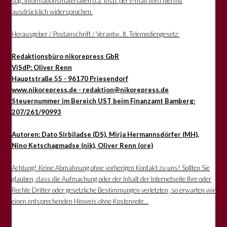
sog. Informationsmaterialien o.ä. insb. per e-mail wird hiermit
ausdrücklich widersprochen.
Herausgeber / Postanschrift / Verantw. lt. Telemediengesetz:
Redaktionsbüro nikorepress GbR
ViSdP: Oliver Renn
Hauptstraße 55 - 96170 Priesendorf
www.nikorepress.de - redaktion@nikorepress.de
Steuernummer im Bereich UST beim Finanzamt Bamberg:
207/261/90993
Autoren: Dato Sirbiladse (DS), Mirja Hermannsdörfer (MH),
Nino Ketschagmadse (nik), Oliver Renn (ore)
Achtung! Keine Abmahnung ohne vorherigen Kontakt zu uns! Sollten Sie
glauben, dass die Aufmachung oder der Inhalt der Internetseite Ihre oder
Rechte Dritter oder gesetzliche Bestimmungen verletzten, so erwarten wir
einen entsprechenden Hinweis ohne Kostennote...