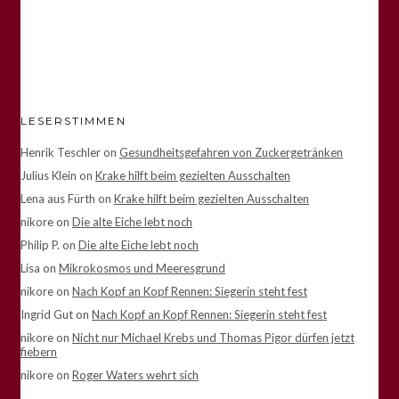
LESERSTIMMEN
Henrik Teschler
on
Gesundheitsgefahren von Zuckergetränken
Julius Klein
on
Krake hilft beim gezielten Ausschalten
Lena aus Fürth
on
Krake hilft beim gezielten Ausschalten
nikore
on
Die alte Eiche lebt noch
Philip P.
on
Die alte Eiche lebt noch
Lisa
on
Mikrokosmos und Meeresgrund
nikore
on
Nach Kopf an Kopf Rennen: Siegerin steht fest
Ingrid Gut
on
Nach Kopf an Kopf Rennen: Siegerin steht fest
nikore
on
Nicht nur Michael Krebs und Thomas Pigor dürfen jetzt
fiebern
nikore
on
Roger Waters wehrt sich