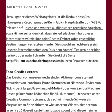
IMPRESSUMSHINWEIS
Herausgeber dieses Webangebots ist die Redaktionsbüro
nikorepress Ketschagmadse/Renn GbR - Hauptstraße 55 - 96170
Priesendorf -
diese und weitere ausführlichere rechtliche Angaben -
etwa Hinweise für den Fall, dass Sie ggf. glauben Inhalt dieser
Internetseite würde Ihre oder Rechte Dritter oder gesetzliche
Bestimmungen verletzten - finden Sie sowohl im rechten Bereich
unserer Startseite neben den "aus dem Archiv"-Teasern oder hier
verlinkt
oder natürlich indem Sie direkt die Seite
http://kulturkueche.de/impressum
in Ihren Browser aufrufen.
Foto-Credits extern
Das Design von unseren wechselnden Aktions-Icons stammt
entweder von iconshock (Vote-Sternchen im Nintendo-Style), von
Nick Frost (Target/Gewinnspiel-Motiv) oder von SaviourMachine
(unser grünes Vote-Männchen für Musikthemen) - freeware unter
Creative Commons License, das schwimmende Schwein als
Wegweiser zu Spezialthemen wie unserem Winterkalender von
larsen9236 (bereit gestellt auf pixabay.com) und die gemeinhin