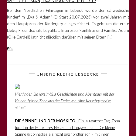
WIE FÜHLT MAN, DASS MAN VERLIEBT IST?
Bei den Nordischen Filmtagen in Lübeck wurde der schwedische
Kinderfilm „Eva & Adam“ (D-Start 20.07.2023) vor zwei Jahren mit
dem Hauptpreis der Kinderjury ausgezeichnet. Es geht um die erste
Liebe, Freundschaft, Loyalität, Interessenkonflikte und Familie. Adam
(Olle Cardell) ist nicht glücklich darüber, mit seinen Eltern […]
Film
UNSERE KLEINE LESEECKE
Hier finden Sie regelmäßig Geschichten und Abenteuer mit der
kleinen Spinne Zoba aus der Feder von Nino Ketschagmadse
-
aktuell:
DIE SPINNE UND DER MOSKITO
- Ein lauwarmer Tag. Zoba
hockt in der Mitte ihres Netzes und langweilt sich. Die kleine
Spinne gilt ohnedies als recht eigenbrötlerisch – mit ihren