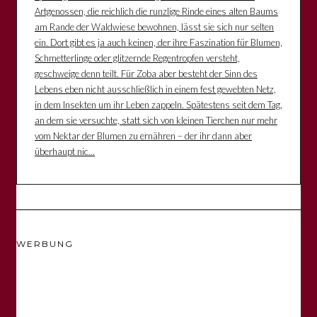
Artgenossen, die reichlich die runzlige Rinde eines alten Baums
am Rande der Waldwiese bewohnen, lässt sie sich nur selten
ein. Dort gibt es ja auch keinen, der ihre Faszination für Blumen,
Schmetterlinge oder glitzernde Regentropfen versteht,
geschweige denn teilt. Für Zoba aber besteht der Sinn des
Lebens eben nicht ausschließlich in einem fest gewebten Netz,
in dem Insekten um ihr Leben zappeln. Spätestens seit dem Tag,
an dem sie versuchte, statt sich von kleinen Tierchen nur mehr
vom Nektar der Blumen zu ernähren – der ihr dann aber
überhaupt nic...
WERBUNG