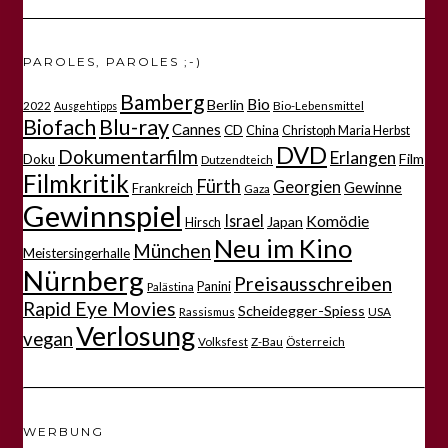
PAROLES, PAROLES ;-)
Bamberg
Bio
Berlin
2022
Bio-Lebensmittel
Ausgehtipps
Biofach
Blu-ray
Cannes
CD
China
Christoph Maria Herbst
DVD
Dokumentarfilm
Erlangen
Film
Doku
Dutzendteich
Filmkritik
Fürth
Georgien
Gewinne
Frankreich
Gaza
Gewinnspiel
Israel
Komödie
Japan
Hirsch
Neu im Kino
München
Meistersingerhalle
Nürnberg
Preisausschreiben
Panini
Palästina
Rapid Eye Movies
Scheidegger-Spiess
Rassismus
USA
Verlosung
vegan
Volksfest
Z-Bau
Österreich
WERBUNG