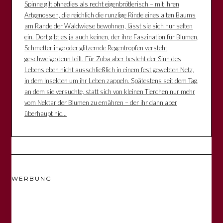
Spinne gilt ohnedies als recht eigenbrötlerisch – mit ihren
Artgenossen, die reichlich die runzlige Rinde eines alten Baums
am Rande der Waldwiese bewohnen, lässt sie sich nur selten
ein. Dort gibt es ja auch keinen, der ihre Faszination für Blumen,
Schmetterlinge oder glitzernde Regentropfen versteht,
geschweige denn teilt. Für Zoba aber besteht der Sinn des
Lebens eben nicht ausschließlich in einem fest gewebten Netz,
in dem Insekten um ihr Leben zappeln. Spätestens seit dem Tag,
an dem sie versuchte, statt sich von kleinen Tierchen nur mehr
vom Nektar der Blumen zu ernähren – der ihr dann aber
überhaupt nic...
WERBUNG