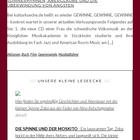
SOMMERHYMNEN, ABERGLAUBE UND DIE
ÜBERWINDUNG VON ÄNGSTEN
Bei kulturkueche.de heißt es wieder GEWINNE, GEWINNE, GEWINNE
– konkret wartet in unserer aktuellen Verlosungsrunde Folgendes auf
Sie: 1. die neue CD einer Frau die schwedische Volksmusik an der
Königlichen Musikakademie in Stockholm studierte und ihre
Ausbildung im Fach Jazz und American Roots Music am […]
Aktionen
,
Buch
,
Film
,
Gewinnspiele
,
Musik&Bühne
UNSERE KLEINE LESEECKE
Hier finden Sie regelmäßig Geschichten und Abenteuer mit der
kleinen Spinne Zoba aus der Feder von Nino Ketschagmadse
-
aktuell:
DIE SPINNE UND DER MOSKITO
- Ein lauwarmer Tag. Zoba
hockt in der Mitte ihres Netzes und langweilt sich. Die kleine