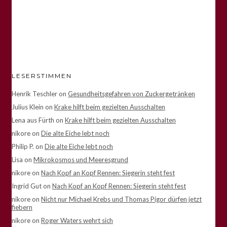
LESERSTIMMEN
Henrik Teschler
on
Gesundheitsgefahren von Zuckergetränken
Julius Klein
on
Krake hilft beim gezielten Ausschalten
Lena aus Fürth
on
Krake hilft beim gezielten Ausschalten
nikore
on
Die alte Eiche lebt noch
Philip P.
on
Die alte Eiche lebt noch
Lisa
on
Mikrokosmos und Meeresgrund
nikore
on
Nach Kopf an Kopf Rennen: Siegerin steht fest
Ingrid Gut
on
Nach Kopf an Kopf Rennen: Siegerin steht fest
nikore
on
Nicht nur Michael Krebs und Thomas Pigor dürfen jetzt
fiebern
nikore
on
Roger Waters wehrt sich