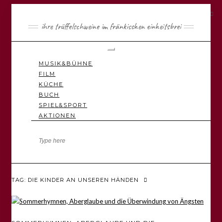
ihre trüffelschweine im fränkischen einheitsbrei
Toggle
Navigation
MUSIK&BÜHNE
FILM
KÜCHE
BUCH
SPIEL&SPORT
AKTIONEN
TAG: DIE KINDER AN UNSEREN HÄNDEN