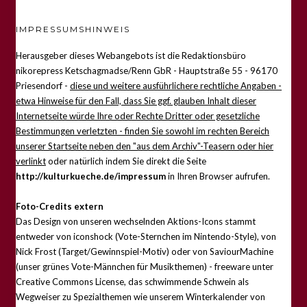
IMPRESSUMSHINWEIS
Herausgeber dieses Webangebots ist die Redaktionsbüro
nikorepress Ketschagmadse/Renn GbR - Hauptstraße 55 - 96170
Priesendorf -
diese und weitere ausführlichere rechtliche Angaben -
etwa Hinweise für den Fall, dass Sie ggf. glauben Inhalt dieser
Internetseite würde Ihre oder Rechte Dritter oder gesetzliche
Bestimmungen verletzten - finden Sie sowohl im rechten Bereich
unserer Startseite neben den "aus dem Archiv"-Teasern oder hier
verlinkt
oder natürlich indem Sie direkt die Seite
http://kulturkueche.de/impressum
in Ihren Browser aufrufen.
Foto-Credits extern
Das Design von unseren wechselnden Aktions-Icons stammt
entweder von iconshock (Vote-Sternchen im Nintendo-Style), von
Nick Frost (Target/Gewinnspiel-Motiv) oder von SaviourMachine
(unser grünes Vote-Männchen für Musikthemen) - freeware unter
Creative Commons License, das schwimmende Schwein als
Wegweiser zu Spezialthemen wie unserem Winterkalender von