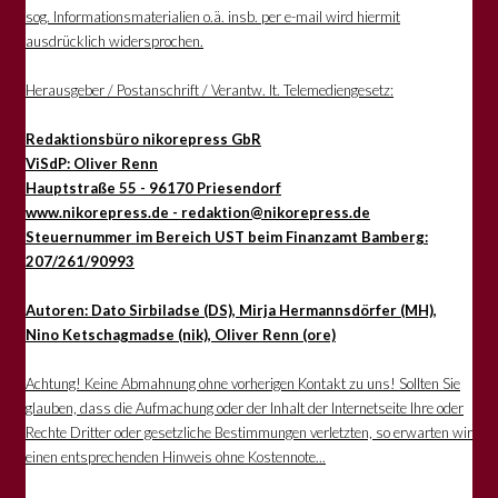
sog. Informationsmaterialien o.ä. insb. per e-mail wird hiermit
ausdrücklich widersprochen.
Herausgeber / Postanschrift / Verantw. lt. Telemediengesetz:
Redaktionsbüro nikorepress GbR
ViSdP: Oliver Renn
Hauptstraße 55 - 96170 Priesendorf
www.nikorepress.de - redaktion@nikorepress.de
Steuernummer im Bereich UST beim Finanzamt Bamberg:
207/261/90993
Autoren: Dato Sirbiladse (DS), Mirja Hermannsdörfer (MH),
Nino Ketschagmadse (nik), Oliver Renn (ore)
Achtung! Keine Abmahnung ohne vorherigen Kontakt zu uns! Sollten Sie
glauben, dass die Aufmachung oder der Inhalt der Internetseite Ihre oder
Rechte Dritter oder gesetzliche Bestimmungen verletzten, so erwarten wir
einen entsprechenden Hinweis ohne Kostennote...