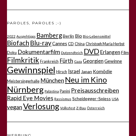
PAROLES, PAROLES ;-)
Bamberg
Bio
Berlin
2022
Bio-Lebensmittel
Ausgehtipps
Biofach
Blu-ray
Cannes
CD
China
Christoph Maria Herbst
DVD
Dokumentarfilm
Erlangen
Film
Doku
Dutzendteich
Filmkritik
Fürth
Georgien
Gewinne
Frankreich
Gaza
Gewinnspiel
Israel
Komödie
Japan
Hirsch
Neu im Kino
München
Meistersingerhalle
Nürnberg
Preisausschreiben
Panini
Palästina
Rapid Eye Movies
Scheidegger-Spiess
Rassismus
USA
Verlosung
vegan
Volksfest
Z-Bau
Österreich
WERBUNG