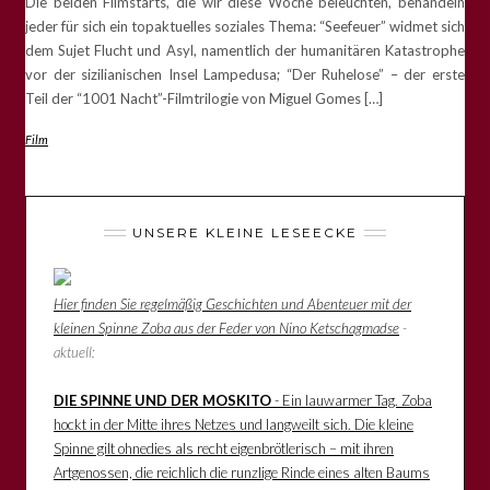
Die beiden Filmstarts, die wir diese Woche beleuchten, behandeln
jeder für sich ein topaktuelles soziales Thema: “Seefeuer” widmet sich
dem Sujet Flucht und Asyl, namentlich der humanitären Katastrophe
vor der sizilianischen Insel Lampedusa; “Der Ruhelose” – der erste
Teil der “1001 Nacht”-Filmtrilogie von Miguel Gomes […]
Film
UNSERE KLEINE LESEECKE
Hier finden Sie regelmäßig Geschichten und Abenteuer mit der
kleinen Spinne Zoba aus der Feder von Nino Ketschagmadse
-
aktuell:
DIE SPINNE UND DER MOSKITO
- Ein lauwarmer Tag. Zoba
hockt in der Mitte ihres Netzes und langweilt sich. Die kleine
Spinne gilt ohnedies als recht eigenbrötlerisch – mit ihren
Artgenossen, die reichlich die runzlige Rinde eines alten Baums