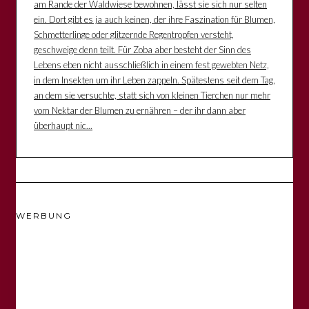
am Rande der Waldwiese bewohnen, lässt sie sich nur selten
ein. Dort gibt es ja auch keinen, der ihre Faszination für Blumen,
Schmetterlinge oder glitzernde Regentropfen versteht,
geschweige denn teilt. Für Zoba aber besteht der Sinn des
Lebens eben nicht ausschließlich in einem fest gewebten Netz,
in dem Insekten um ihr Leben zappeln. Spätestens seit dem Tag,
an dem sie versuchte, statt sich von kleinen Tierchen nur mehr
vom Nektar der Blumen zu ernähren – der ihr dann aber
überhaupt nic...
WERBUNG