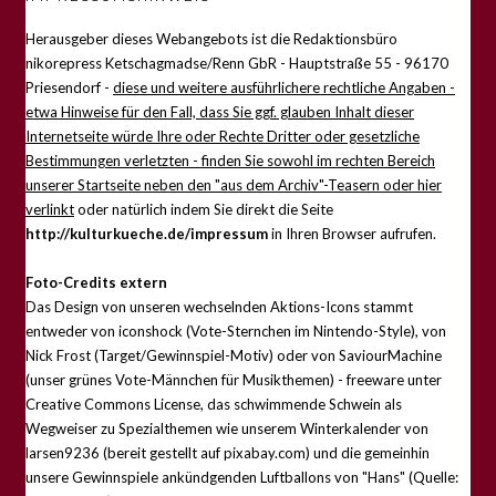
Herausgeber dieses Webangebots ist die Redaktionsbüro
nikorepress Ketschagmadse/Renn GbR - Hauptstraße 55 - 96170
Priesendorf -
diese und weitere ausführlichere rechtliche Angaben -
etwa Hinweise für den Fall, dass Sie ggf. glauben Inhalt dieser
Internetseite würde Ihre oder Rechte Dritter oder gesetzliche
Bestimmungen verletzten - finden Sie sowohl im rechten Bereich
unserer Startseite neben den "aus dem Archiv"-Teasern oder hier
verlinkt
oder natürlich indem Sie direkt die Seite
http://kulturkueche.de/impressum
in Ihren Browser aufrufen.
Foto-Credits extern
Das Design von unseren wechselnden Aktions-Icons stammt
entweder von iconshock (Vote-Sternchen im Nintendo-Style), von
Nick Frost (Target/Gewinnspiel-Motiv) oder von SaviourMachine
(unser grünes Vote-Männchen für Musikthemen) - freeware unter
Creative Commons License, das schwimmende Schwein als
Wegweiser zu Spezialthemen wie unserem Winterkalender von
larsen9236 (bereit gestellt auf pixabay.com) und die gemeinhin
unsere Gewinnspiele ankündgenden Luftballons von "Hans" (Quelle: