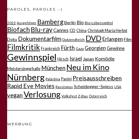
PAROLES, PAROLES ;-)
Bamberg
Bio
Berlin
2022
Bio-Lebensmittel
Ausgehtipps
Biofach
Blu-ray
Cannes
CD
China
Christoph Maria Herbst
DVD
Dokumentarfilm
Erlangen
Film
Doku
Dutzendteich
Filmkritik
Fürth
Georgien
Gewinne
Frankreich
Gaza
Gewinnspiel
Israel
Komödie
Japan
Hirsch
Neu im Kino
München
Meistersingerhalle
Nürnberg
Preisausschreiben
Panini
Palästina
Rapid Eye Movies
Scheidegger-Spiess
Rassismus
USA
Verlosung
vegan
Volksfest
Z-Bau
Österreich
WERBUNG