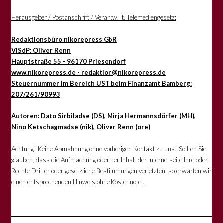
Herausgeber / Postanschrift / Verantw. lt. Telemediengesetz:
Redaktionsbüro nikorepress GbR
ViSdP: Oliver Renn
Hauptstraße 55 - 96170 Priesendorf
www.nikorepress.de - redaktion@nikorepress.de
Steuernummer im Bereich UST beim Finanzamt Bamberg:
207/261/90993
Autoren: Dato Sirbiladse (DS), Mirja Hermannsdörfer (MH),
Nino Ketschagmadse (nik), Oliver Renn (ore)
Achtung! Keine Abmahnung ohne vorherigen Kontakt zu uns! Sollten Sie
glauben, dass die Aufmachung oder der Inhalt der Internetseite Ihre oder
Rechte Dritter oder gesetzliche Bestimmungen verletzten, so erwarten wir
einen entsprechenden Hinweis ohne Kostennote...