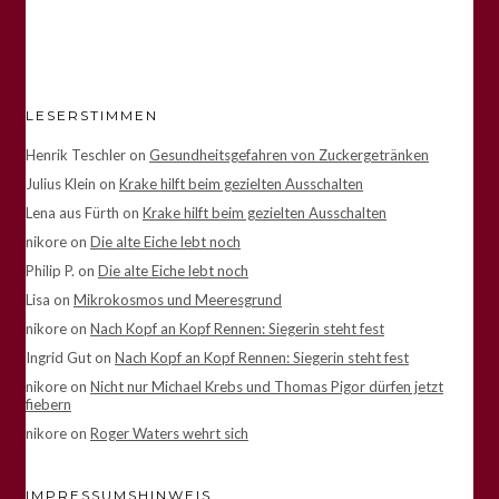
LESERSTIMMEN
Henrik Teschler
on
Gesundheitsgefahren von Zuckergetränken
Julius Klein
on
Krake hilft beim gezielten Ausschalten
Lena aus Fürth
on
Krake hilft beim gezielten Ausschalten
nikore
on
Die alte Eiche lebt noch
Philip P.
on
Die alte Eiche lebt noch
Lisa
on
Mikrokosmos und Meeresgrund
nikore
on
Nach Kopf an Kopf Rennen: Siegerin steht fest
Ingrid Gut
on
Nach Kopf an Kopf Rennen: Siegerin steht fest
nikore
on
Nicht nur Michael Krebs und Thomas Pigor dürfen jetzt
fiebern
nikore
on
Roger Waters wehrt sich
IMPRESSUMSHINWEIS