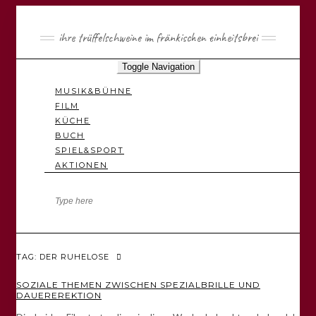
ihre trüffelschweine im fränkischen einheitsbrei
Toggle Navigation
MUSIK&BÜHNE
FILM
KÜCHE
BUCH
SPIEL&SPORT
AKTIONEN
TAG: DER RUHELOSE
SOZIALE THEMEN ZWISCHEN SPEZIALBRILLE UND
DAUEREREKTION