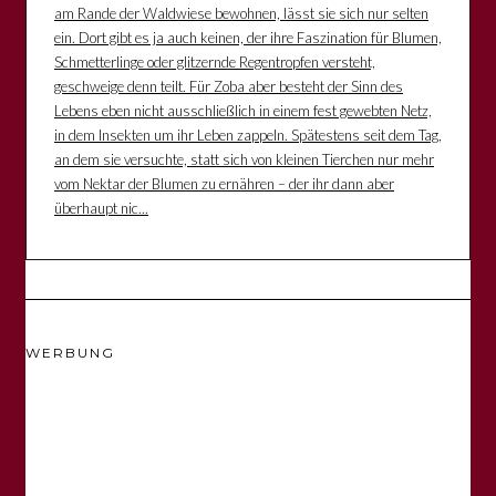
am Rande der Waldwiese bewohnen, lässt sie sich nur selten
ein. Dort gibt es ja auch keinen, der ihre Faszination für Blumen,
Schmetterlinge oder glitzernde Regentropfen versteht,
geschweige denn teilt. Für Zoba aber besteht der Sinn des
Lebens eben nicht ausschließlich in einem fest gewebten Netz,
in dem Insekten um ihr Leben zappeln. Spätestens seit dem Tag,
an dem sie versuchte, statt sich von kleinen Tierchen nur mehr
vom Nektar der Blumen zu ernähren – der ihr dann aber
überhaupt nic...
WERBUNG