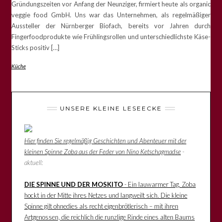
Gründungszeiten vor Anfang der Neunziger, firmiert heute als organic
veggie food GmbH. Uns war das Unternehmen, als regelmäßiger
Aussteller der Nürnberger Biofach, bereits vor Jahren durch
Fingerfoodprodukte wie Frühlingsrollen und unterschiedlichste Käse-
Sticks positiv […]
Küche
UNSERE KLEINE LESEECKE
Hier finden Sie regelmäßig Geschichten und Abenteuer mit der
kleinen Spinne Zoba aus der Feder von Nino Ketschagmadse
-
aktuell:
DIE SPINNE UND DER MOSKITO
- Ein lauwarmer Tag. Zoba
hockt in der Mitte ihres Netzes und langweilt sich. Die kleine
Spinne gilt ohnedies als recht eigenbrötlerisch – mit ihren
Artgenossen, die reichlich die runzlige Rinde eines alten Baums