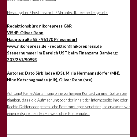
Herausgeber / Postanschrift / Verantw. lt. Telemediengesetz:
Redaktionsbüro nikorepress GbR
ViSdP: Oliver Renn
Hauptstraße 55 - 96170 Priesendorf
www.nikorepress.de - redaktion@nikorepress.de
Steuernummer im Bereich UST beim Finanzamt Bamberg:
207/261/90993
Autoren: Dato Sirbiladse (DS), Mirja Hermannsdörfer (MH),
Nino Ketschagmadse (nik), Oliver Renn (ore)
Achtung! Keine Abmahnung ohne vorherigen Kontakt zu uns! Sollten Sie
glauben, dass die Aufmachung oder der Inhalt der Internetseite Ihre oder
Rechte Dritter oder gesetzliche Bestimmungen verletzten, so erwarten wir
einen entsprechenden Hinweis ohne Kostennote...