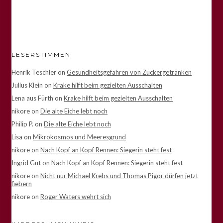
LESERSTIMMEN
Henrik Teschler
on
Gesundheitsgefahren von Zuckergetränken
Julius Klein
on
Krake hilft beim gezielten Ausschalten
Lena aus Fürth
on
Krake hilft beim gezielten Ausschalten
nikore
on
Die alte Eiche lebt noch
Philip P.
on
Die alte Eiche lebt noch
Lisa
on
Mikrokosmos und Meeresgrund
nikore
on
Nach Kopf an Kopf Rennen: Siegerin steht fest
Ingrid Gut
on
Nach Kopf an Kopf Rennen: Siegerin steht fest
nikore
on
Nicht nur Michael Krebs und Thomas Pigor dürfen jetzt
fiebern
nikore
on
Roger Waters wehrt sich