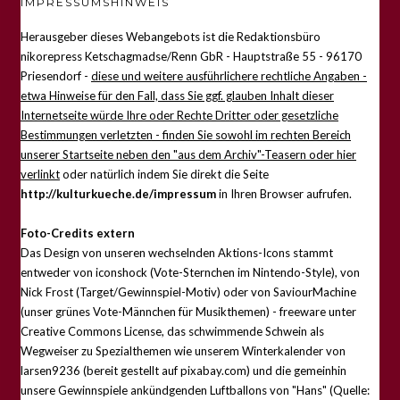
IMPRESSUMSHINWEIS
Herausgeber dieses Webangebots ist die Redaktionsbüro
nikorepress Ketschagmadse/Renn GbR - Hauptstraße 55 - 96170
Priesendorf -
diese und weitere ausführlichere rechtliche Angaben -
etwa Hinweise für den Fall, dass Sie ggf. glauben Inhalt dieser
Internetseite würde Ihre oder Rechte Dritter oder gesetzliche
Bestimmungen verletzten - finden Sie sowohl im rechten Bereich
unserer Startseite neben den "aus dem Archiv"-Teasern oder hier
verlinkt
oder natürlich indem Sie direkt die Seite
http://kulturkueche.de/impressum
in Ihren Browser aufrufen.
Foto-Credits extern
Das Design von unseren wechselnden Aktions-Icons stammt
entweder von iconshock (Vote-Sternchen im Nintendo-Style), von
Nick Frost (Target/Gewinnspiel-Motiv) oder von SaviourMachine
(unser grünes Vote-Männchen für Musikthemen) - freeware unter
Creative Commons License, das schwimmende Schwein als
Wegweiser zu Spezialthemen wie unserem Winterkalender von
larsen9236 (bereit gestellt auf pixabay.com) und die gemeinhin
unsere Gewinnspiele ankündgenden Luftballons von "Hans" (Quelle: