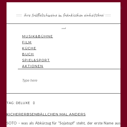
ihre trüffelschweine im fränkischen einheitsbrei
Toggle
Navigation
MUSIK&BÜHNE
FILM
KÜCHE
BUCH
SPIEL&SPORT
AKTIONEN
TAG: DELUXE
KICHERERBSENBÄLLCHEN MAL ANDERS
SOTO – was als Abkürzug für “Sojatopf” steht, der erste Name aus