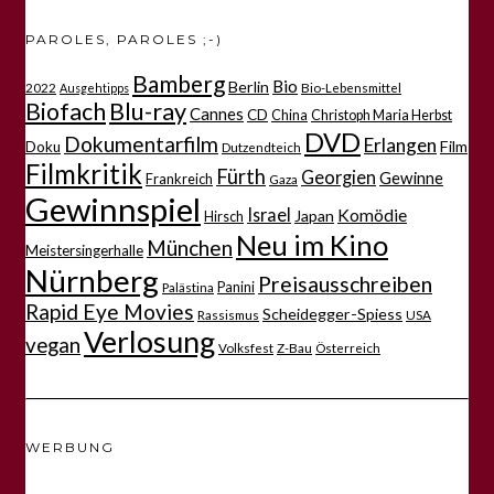
PAROLES, PAROLES ;-)
Bamberg
Bio
Berlin
2022
Bio-Lebensmittel
Ausgehtipps
Biofach
Blu-ray
Cannes
CD
China
Christoph Maria Herbst
DVD
Dokumentarfilm
Erlangen
Film
Doku
Dutzendteich
Filmkritik
Fürth
Georgien
Gewinne
Frankreich
Gaza
Gewinnspiel
Israel
Komödie
Japan
Hirsch
Neu im Kino
München
Meistersingerhalle
Nürnberg
Preisausschreiben
Panini
Palästina
Rapid Eye Movies
Scheidegger-Spiess
Rassismus
USA
Verlosung
vegan
Volksfest
Z-Bau
Österreich
WERBUNG