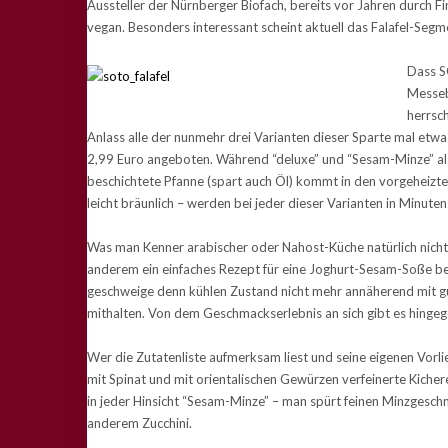
Aussteller der Nürnberger Biofach, bereits vor Jahren durch Fi
vegan. Besonders interessant scheint aktuell das Falafel-Segme
Dass S
Messeb
herrsc
Anlass alle der nunmehr drei Varianten dieser Sparte mal etw
2,99 Euro angeboten. Während “deluxe” und “Sesam-Minze” als Bä
beschichtete Pfanne (spart auch Öl) kommt in den vorgeheizten B
leicht bräunlich – werden bei jeder dieser Varianten in Minutens
Was man Kenner arabischer oder Nahost-Küche natürlich nicht 
anderem ein einfaches Rezept für eine Joghurt-Sesam-Soße berei
geschweige denn kühlen Zustand nicht mehr annäherend mit gut
mithalten. Von dem Geschmackserlebnis an sich gibt es hingeg
Wer die Zutatenliste aufmerksam liest und seine eigenen Vorli
mit Spinat und mit orientalischen Gewürzen verfeinerte Kiche
in jeder Hinsicht “Sesam-Minze” – man spürt feinen Minzges
anderem Zucchini.