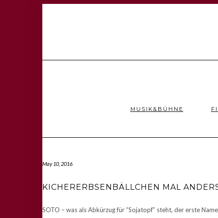
MUSIK&BÜHNE
F
May 10, 2016
KICHERERBSENBÄLLCHEN MAL ANDER
SOTO – was als Abkürzug für “Sojatopf” steht, der erste Name