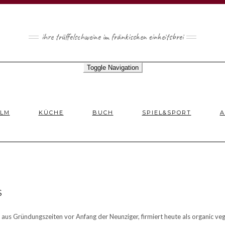
ihre trüffelschweine im fränkischen einheitsbrei
Toggle Navigation
ILM
KÜCHE
BUCH
SPIEL&SPORT
A
S
 aus Gründungszeiten vor Anfang der Neunziger, firmiert heute als organic 