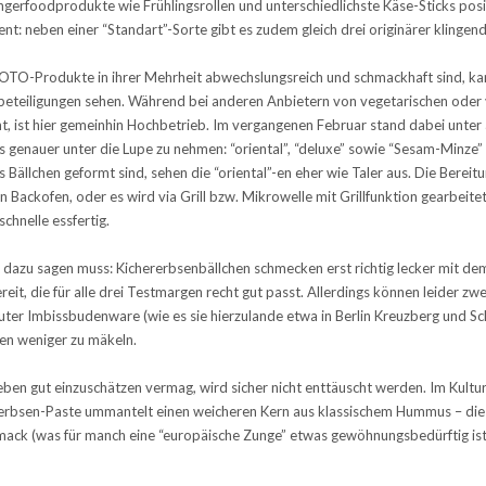
ngerfoodprodukte wie Frühlingsrollen und unterschiedlichste Käse-Sticks positi
nt: neben einer “Standart”-Sorte gibt es zudem gleich drei originärer klingen
OTO-Produkte in ihrer Mehrheit abwechslungsreich und schmackhaft sind, ka
eteiligungen sehen. Während bei anderen Anbietern von vegetarischen oder
ht, ist hier gemeinhin Hochbetrieb. Im vergangenen Februar stand dabei unter 
as genauer unter die Lupe zu nehmen: “oriental”, “deluxe” sowie “Sesam-Min
llchen geformt sind, sehen die “oriental”-en eher wie Taler aus. Die Bereitun
ackofen, oder es wird via Grill bzw. Mikrowelle mit Grillfunktion gearbeitet; 
chnelle essfertig.
dazu sagen muss: Kichererbsenbällchen schmecken erst richtig lecker mit dem
t, die für alle drei Testmargen recht gut passt. Allerdings können leider zwe
er Imbissbudenware (wie es sie hierzulande etwa in Berlin Kreuzberg und Sch
en weniger zu mäkeln.
eben gut einzuschätzen vermag, wird sicher nicht enttäuscht werden. Im Kultu
rerbsen-Paste ummantelt einen weicheren Kern aus klassischem Hummus – die S
chmack (was für manch eine “europäische Zunge” etwas gewöhnungsbedürftig