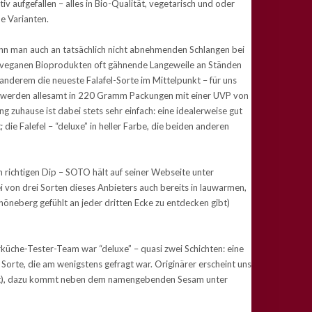
v aufgefallen – alles in Bio-Qualität, vegetarisch und oder
de Varianten.
nn man auch an tatsächlich nicht abnehmenden Schlangen bei
 veganen Bioprodukten oft gähnende Langeweile an Ständen
anderem die neueste Falafel-Sorte im Mittelpunkt – für uns
ze” werden allesamt in 220 Gramm Packungen mit einer UVP von
g zuhause ist dabei stets sehr einfach: eine idealerweise gut
die Falefel – “deluxe” in heller Farbe, die beiden anderen
 richtigen Dip – SOTO hält auf seiner Webseite unter
i von drei Sorten dieses Anbieters auch bereits in lauwarmen,
öneberg gefühlt an jeder dritten Ecke zu entdecken gibt)
rküche-Tester-Team war “deluxe” – quasi zwei Schichten: eine
orte, die am wenigstens gefragt war. Originärer erscheint uns
 ist), dazu kommt neben dem namengebenden Sesam unter