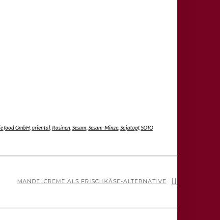
gie food GmbH
,
oriental
,
Rosinen
,
Sesam
,
Sesam-Minze
,
Sojatopf
,
SOTO
MANDELCREME ALS FRISCHKÄSE-ALTERNATIVE