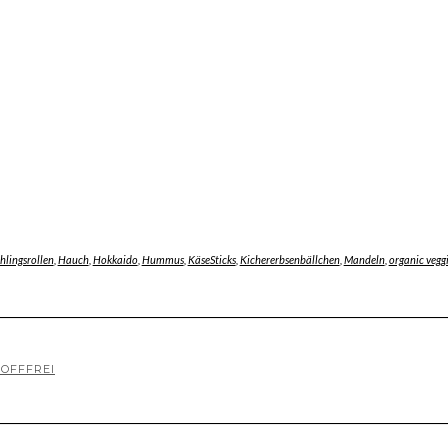
hlingsrollen
,
Hauch
,
Hokkaido
,
Hummus
,
KäseSticks
,
Kichererbsenbällchen
,
Mandeln
,
organic veg
OFFFREI