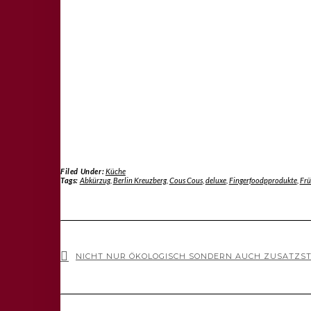
Filed Under:
Küche
Tags:
Abkürzug
,
Berlin Kreuzberg
,
Cous Cous
,
deluxe
,
Fingerfoodpprodukte
,
Frü
NICHT NUR ÖKOLOGISCH SONDERN AUCH ZUSATZST